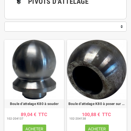
PIVOTS D'ATTELAGE
Boule d'attelage K80 à souder
Boule d'attelage K80 à poser sur piton Ø45
89,04 €
TTC
100,88 €
TTC
102-204137
102-204138
ACHETER
ACHETER