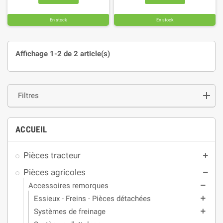
En stock
En stock
Affichage 1-2 de 2 article(s)
Filtres
ACCUEIL
Pièces tracteur
add
Pièces agricoles
remove
Accessoires remorques
remove
Essieux - Freins - Pièces détachées
add
Systèmes de freinage
add