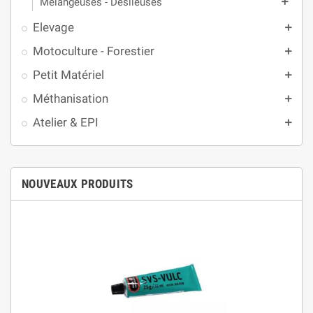
Mélangeuses - Désileuses
add
Elevage
add
Motoculture - Forestier
add
Petit Matériel
add
Méthanisation
add
Atelier & EPI
add
NOUVEAUX PRODUITS