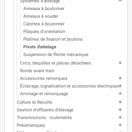
Systèmes d'attelage
remove
Anneaux à boulonner
Anneaux à souder
Calottes à boulonner
Plaques d'orientation
Platines de fixation et boulons
Pivots d'attelage
Suspension de flèche mécanique
Crics, béquilles et pièces détachées
add
Ronds avant train
Accessoires remorques
add
Éclairage, signalisation et accessoires électriques
add
Arrimage et remorquage
add
Culture et Récolte
add
Gestion d'effluents d'élevage
add
Transmissions - roulements
add
Pneumatiques
add