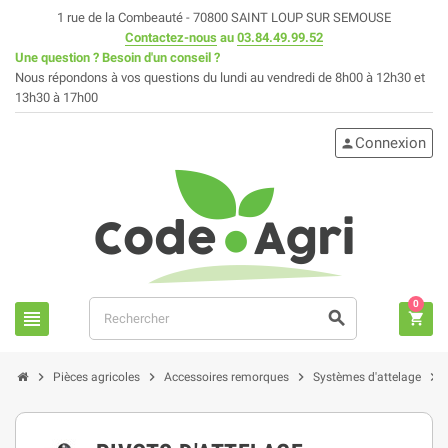
1 rue de la Combeauté - 70800 SAINT LOUP SUR SEMOUSE
Contactez-nous
au
03.84.49.99.52
Une question ? Besoin d'un conseil ?
Nous répondons à vos questions du lundi au vendredi de 8h00 à 12h30 et
13h30 à 17h00
Connexion
person
0
view_headline
search
shopping_cart
chevron_right
chevron_right
chevron_right
chevron_right
Pièces agricoles
Accessoires remorques
Systèmes d'attelage