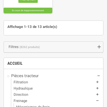
En cours de réapprovisionnement
Affichage 1-13 de 13 article(s)
Filtres
(8262 produits)
ACCUEIL
Pièces tracteur
remove
Filtration
add
Hydraulique
add
Direction
add
Freinage
remove