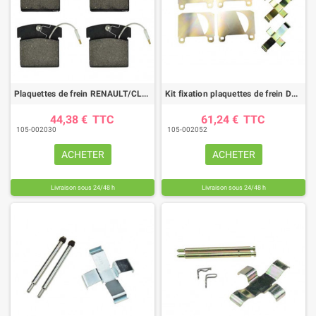
Plaquettes de frein RENAULT/CLAAS
Kit fixation plaquettes de frein DEUTZ
44,38 €
TTC
61,24 €
TTC
105-002030
105-002052
ACHETER
ACHETER
Livraison sous 24/48 h
Livraison sous 24/48 h