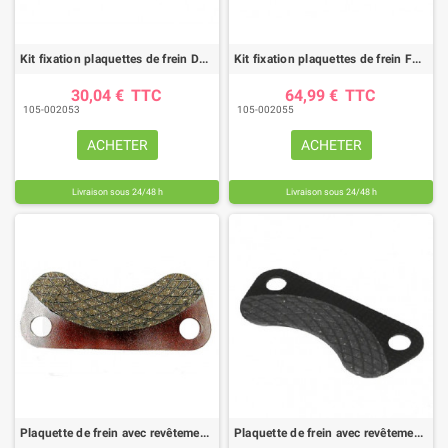
Kit fixation plaquettes de frein DEUTZ
Kit fixation plaquettes de frein FENDT
30,04 €
TTC
64,99 €
TTC
105-002053
105-002055
ACHETER
ACHETER
Livraison sous 24/48 h
Livraison sous 24/48 h
Plaquette de frein avec revêtement double face CASE IH
Plaquette de frein avec revêtement simple face CASE IH