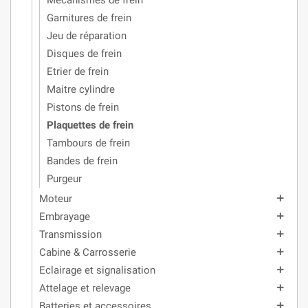
Mécanismes de frein
Garnitures de frein
Jeu de réparation
Disques de frein
Etrier de frein
Maitre cylindre
Pistons de frein
Plaquettes de frein
Tambours de frein
Bandes de frein
Purgeur
Moteur
add
Embrayage
add
Transmission
add
Cabine & Carrosserie
add
Eclairage et signalisation
add
Attelage et relevage
add
Batteries et accessoires
add