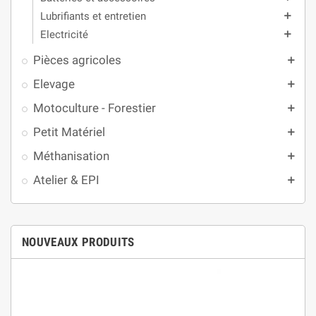
Lubrifiants et entretien
add
Electricité
add
Pièces agricoles
add
Elevage
add
Motoculture - Forestier
add
Petit Matériel
add
Méthanisation
add
Atelier & EPI
add
NOUVEAUX PRODUITS