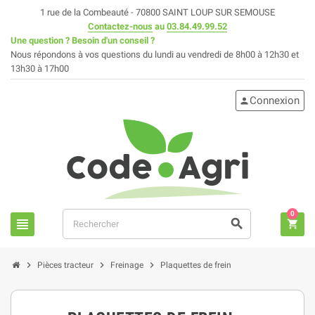
1 rue de la Combeauté - 70800 SAINT LOUP SUR SEMOUSE
Contactez-nous
au
03.84.49.99.52
Une question ? Besoin d'un conseil ?
Nous répondons à vos questions du lundi au vendredi de 8h00 à 12h30 et
13h30 à 17h00
Connexion
person
0
view_headline
search
shopping_cart
chevron_right
chevron_right
chevron_right
Pièces tracteur
Freinage
Plaquettes de frein