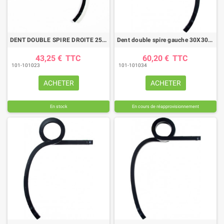
DENT DOUBLE SPIRE DROITE 25X25 DN 455MM BIANCHI
Dent double spire gauche 30X30 DN 535MM BIANCHI
43,25 €
TTC
60,20 €
TTC
101-101023
101-101034
ACHETER
ACHETER
En stock
En cours de réapprovisionnement