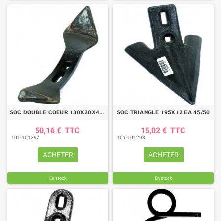
SOC DOUBLE COEUR 130X20X440 EA45/75 RECHARGE
SOC TRIANGLE 195X12 EA 45/50
50,16 €
TTC
15,02 €
TTC
101-101297
101-101293
ACHETER
ACHETER
En stock
En stock