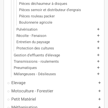
Pièces déchaumeur à disques
Pièces semoir et distributeur d'engrais
Pièces rouleau packer
Boulonnerie agricole
Pulvérisation
add
Récolte - Fenaison
add
Entretien du paysage
add
Protection des cultures
add
Gestion d'effluents d'élevage
add
Transmissions - roulements
add
Pneumatiques
add
Mélangeuses - Désileuses
add
Elevage
add
Motoculture - Forestier
add
Petit Matériel
add
Méthanisation
add