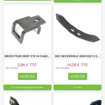
BRIDE POUR DENT 27X10 CHASSIS 40X10
SOC REVERSIBLE 400X55X15 EA45/75
2,06 €
TTC
14,20 €
TTC
101-101211
101-101265
ACHETER
ACHETER
En cours de réapprovisionnement
En stock