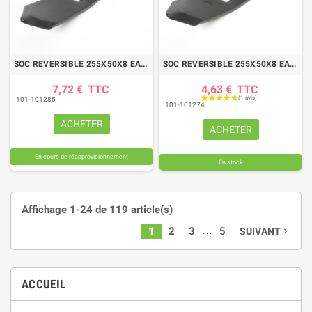
SOC REVERSIBLE 255X50X8 EA35/60
SOC REVERSIBLE 255X50X8 EA45
7,72 €
TTC
4,63 €
TTC
101-101285
101-101274
ACHETER
ACHETER
En cours de réapprovisionnement
En stock
Affichage 1-24 de 119 article(s)
…
1
2
3
5
SUIVANT
navigate_next
ACCUEIL