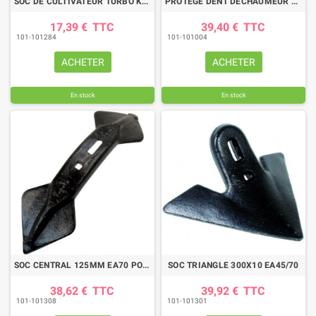
SOC DE CULTIVATEUR TURBO KVERNELAND
PROTEGE DENT DECHAUMEUR LCL KVERNELAND
17,39 €
TTC
39,40 €
TTC
101-101284
101-101004
ACHETER
ACHETER
En stock
En stock
SOC CENTRAL 125MM EA70 POLYMAG RAU-SICAM
SOC TRIANGLE 300X10 EA45/70
38,62 €
TTC
39,92 €
TTC
101-101308
101-101301