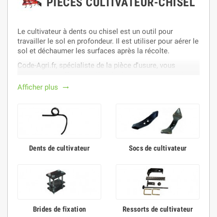
PIÈCES CULTIVATEUR-CHISEL
Le cultivateur à dents ou chisel est un outil pour
travailler le sol en profondeur. Il est utiliser pour aérer le
sol et déchaumer les surfaces après la récolte.
Code-Agri.fr, spécialiste de la pièce d'usure, vous
propose une offre complète de dents et socs pour la
réparation et l'entretien de vos outils de travail du sol.
Afficher plus
trending_flat
Dents de cultivateur
Socs de cultivateur
Brides de fixation
Ressorts de cultivateur