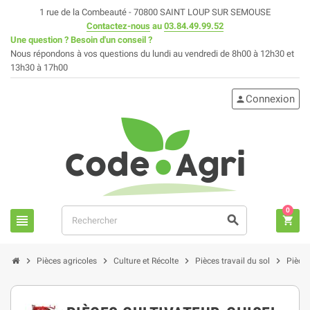
1 rue de la Combeauté - 70800 SAINT LOUP SUR SEMOUSE
Contactez-nous
au
03.84.49.99.52
Une question ? Besoin d'un conseil ?
Nous répondons à vos questions du lundi au vendredi de 8h00 à 12h30 et
13h30 à 17h00
Connexion
person
0
view_headline
search
shopping_cart
chevron_right
chevron_right
chevron_right
chevron_right
Pièces agricoles
Culture et Récolte
Pièces travail du sol
Pièces