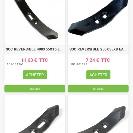
SOC REVERSIBLE 400X55X15 EA45/60
SOC REVERSIBLE 250X55X8 EA35
11,63 €
TTC
7,24 €
TTC
101-101261
101-101299
ACHETER
ACHETER
En stock
En stock