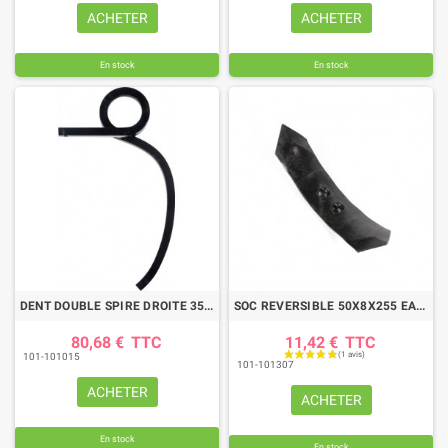
ACHETER
ACHETER
En stock
En stock
DENT DOUBLE SPIRE DROITE 35X35 D 635MM BIANCHI
SOC REVERSIBLE 50X8X255 EA35 HUARD ORIGINE 681004
80,68 €
TTC
11,42 €
TTC
101-101015
101-101307
ACHETER
ACHETER
En stock
En stock