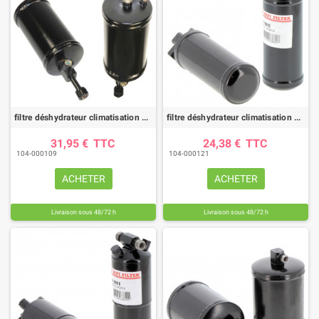
filtre déshydrateur climatisation DYH70000 |HIFI FILTER
filtre déshydrateur climatisation DYH70015 |HIFI FILTER
31,95 €
TTC
24,38 €
TTC
104-000109
104-000121
ACHETER
ACHETER
Livraison sous 48/72 h
Livraison sous 48/72 h