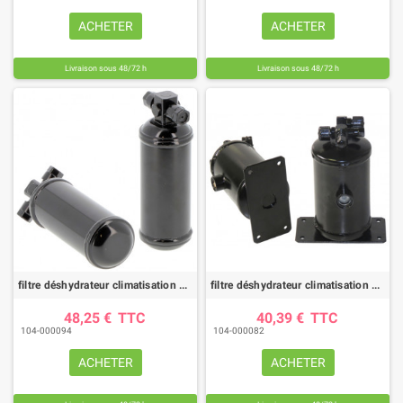
ACHETER
ACHETER
Livraison sous 48/72 h
Livraison sous 48/72 h
filtre déshydrateur climatisation DYH50017 |HIFI FILTER
filtre déshydrateur climatisation DYH50002 |HIFI FILTER
48,25 €
TTC
40,39 €
TTC
104-000094
104-000082
ACHETER
ACHETER