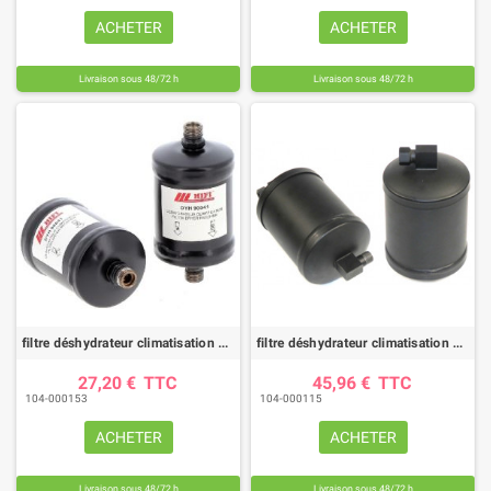
ACHETER
ACHETER
Livraison sous 48/72 h
Livraison sous 48/72 h
filtre déshydrateur climatisation DYH90041 |HIFI FILTER
filtre déshydrateur climatisation DYH70007 |HIFI FILTER
27,20 €
TTC
45,96 €
TTC
104-000153
104-000115
ACHETER
ACHETER
Livraison sous 48/72 h
Livraison sous 48/72 h