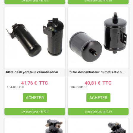
Livraison sous 48/72 h
Livraison sous 48/72 h
filtre déshydrateur climatisation DYH70001 |HIFI FILTER
filtre déshydrateur climatisation DYH90011 |HIFI FILTER
41,76 €
TTC
40,81 €
TTC
104-000110
104-000136
ACHETER
ACHETER
Livraison sous 48/72 h
Livraison sous 48/72 h