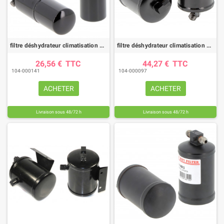
filtre déshydrateur climatisation DYH90018 |HIFI FILTER
filtre déshydrateur climatisation DYH60003 |HIFI FILTER
26,56 €
TTC
44,27 €
TTC
104-000141
104-000097
ACHETER
ACHETER
Livraison sous 48/72 h
Livraison sous 48/72 h