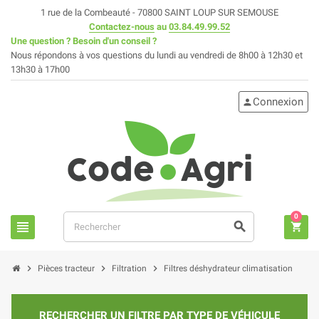
1 rue de la Combeauté - 70800 SAINT LOUP SUR SEMOUSE
Contactez-nous
au
03.84.49.99.52
Une question ? Besoin d'un conseil ?
Nous répondons à vos questions du lundi au vendredi de 8h00 à 12h30 et
13h30 à 17h00
Connexion
person
0
view_headline
search
shopping_cart
chevron_right
chevron_right
chevron_right
Pièces tracteur
Filtration
Filtres déshydrateur climatisation
RECHERCHER UN FILTRE PAR TYPE DE VÉHICULE