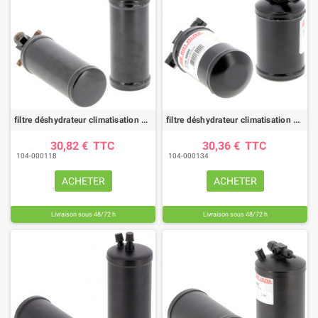
filtre déshydrateur climatisation DYH70011 |HIFI FILTER
filtre déshydrateur climatisation DYH90009 |HIFI FILTER
30,82 €
TTC
30,36 €
TTC
104-000118
104-000134
ACHETER
ACHETER
Livraison sous 48/72 h
Livraison sous 48/72 h