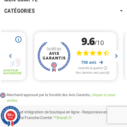
CATÉGORIES
Marchand approuvé par la Société des Avis Garantis,
cliquez ici pour
vérifier
.
Création et intégration de boutique en ligne - Responsive en
9.6
/10
Bourgogne Franche-Comté
™ikiweb.fr
798 avis