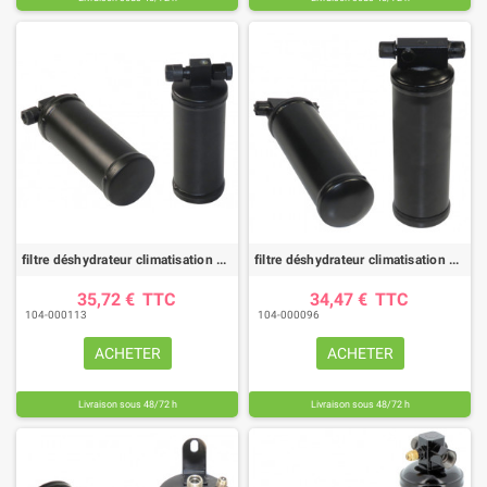
filtre déshydrateur climatisation DYH70004 |HIFI FILTER
filtre déshydrateur climatisation DYH60002 |HIFI FILTER
35,72 €
TTC
34,47 €
TTC
104-000113
104-000096
ACHETER
ACHETER
Livraison sous 48/72 h
Livraison sous 48/72 h