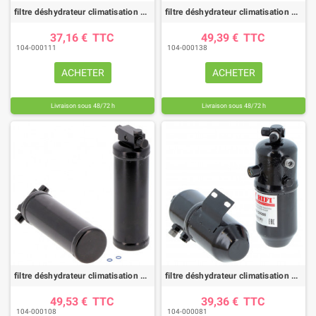
filtre déshydrateur climatisation DYH70002 |HIFI FILTER
filtre déshydrateur climatisation DYH90013 |HIFI FILTER
37,16 €
TTC
49,39 €
TTC
104-000111
104-000138
ACHETER
ACHETER
Livraison sous 48/72 h
Livraison sous 48/72 h
filtre déshydrateur climatisation DYH60026 |HIFI FILTER
filtre déshydrateur climatisation DYH50000 |HIFI FILTER
49,53 €
TTC
39,36 €
TTC
104-000108
104-000081