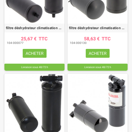
filtre déshydrateur climatisation DYH20001 |HIFI FILTER
filtre déshydrateur climatisation DYH90002 |HIFI FILTER
25,67 €
TTC
58,63 €
TTC
104-000077
104-000130
ACHETER
ACHETER
Livraison sous 48/72 h
Livraison sous 48/72 h