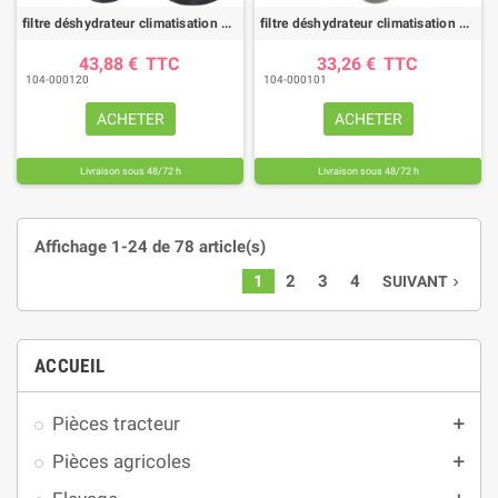
filtre déshydrateur climatisation DYH70014 |HIFI FILTER
filtre déshydrateur climatisation DYH60010 |HIFI FILTER
43,88 €
TTC
33,26 €
TTC
104-000120
104-000101
ACHETER
ACHETER
Livraison sous 48/72 h
Livraison sous 48/72 h
Affichage 1-24 de 78 article(s)
1
2
3
4
SUIVANT
navigate_next
ACCUEIL
Pièces tracteur
add
Pièces agricoles
add