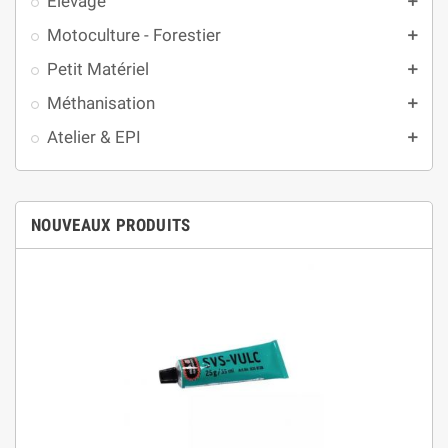
Elevage
add
Motoculture - Forestier
add
Petit Matériel
add
Méthanisation
add
Atelier & EPI
add
NOUVEAUX PRODUITS