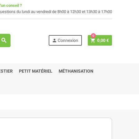
'un conseil ?
uestions du lundi au vendredi de 8h00 à 12h30 et 13h30 à 17h00
0
search
person
shopping_cart
Connexion
0,00 €
STIER
PETIT MATÉRIEL
MÉTHANISATION