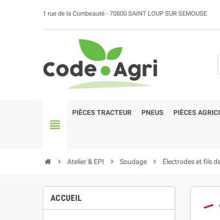
1 rue de la Combeauté - 70800 SAINT LOUP SUR SEMOUSE
PIÈCES TRACTEUR
PNEUS
PIÈCES AGRIC
view_headline
chevron_right
Atelier & EPI
chevron_right
Soudage
chevron_right
Électrodes et fils 
ACCUEIL