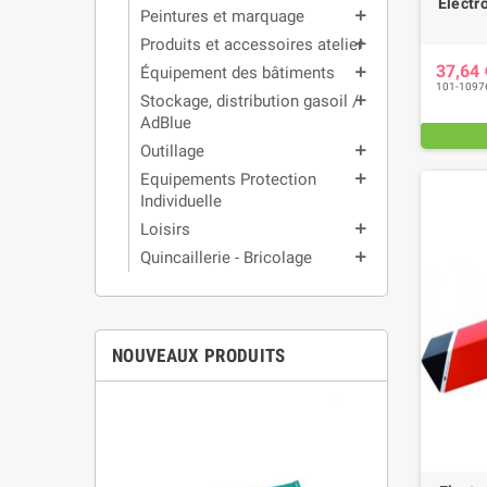
Electro
Peintures et marquage
add
Produits et accessoires atelier
add
37,64
Équipement des bâtiments
add
101-1097
Stockage, distribution gasoil /
add
AdBlue
Outillage
add
Equipements Protection
add
Individuelle
Loisirs
add
Quincaillerie - Bricolage
add
NOUVEAUX PRODUITS