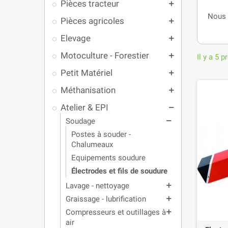
Pièces tracteur
add
Nous 
Pièces agricoles
add
Elevage
add
Motoculture - Forestier
add
Il y a 5 p
Petit Matériel
add
Méthanisation
add
Atelier & EPI
remove
Soudage
remove
Postes à souder -
Chalumeaux
Equipements soudure
Électrodes et fils de soudure
Lavage - nettoyage
add
Graissage - lubrification
add
Compresseurs et outillages à
add
air