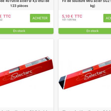
de 40 rutile acier Ø 4,0 étui de
Fil de soudure MIG acier SG2 
123 pièces
kg)
 €
TTC
5,10 €
TTC
ACHETER
AC
62
101-109766
En stock
En stock