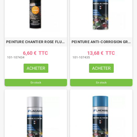
PEINTURE CHANTIER ROSE FLUO SOPPEC 500 ML
PEINTURE ANTI-CORROSION GRIS MAT GALVA AEROSOL 400ML
6,60 €
TTC
13,68 €
TTC
101-107434
101-107435
ACHETER
ACHETER
En stock
En stock