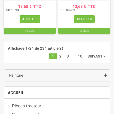
13,68 €
TTC
13,68 €
TTC
101-107438
101-107439
ACHETER
ACHETER
En stock
En stock
Affichage 1-24 de 234 article(s)
…
1
2
3
10
SUIVANT
navigate_next
Peinture
ACCUEIL
Pièces tracteur
add