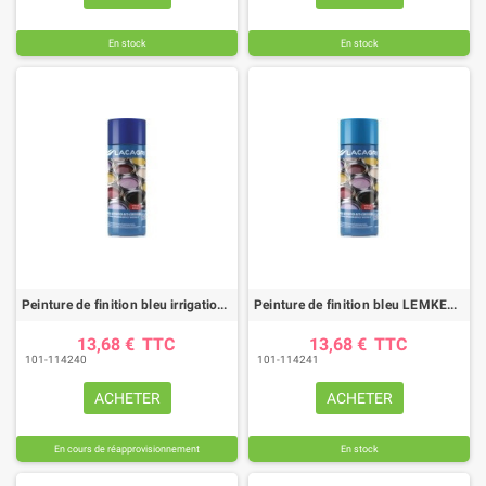
En stock
En stock
Peinture de finition bleu irrigation aérosol 400ml
Peinture de finition bleu LEMKEN aérosol 400ml
13,68 €
TTC
13,68 €
TTC
101-114240
101-114241
ACHETER
ACHETER
En cours de réapprovisionnement
En stock