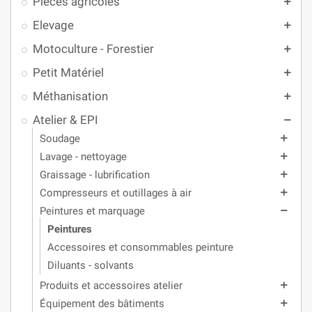
Pièces agricoles
add
Elevage
add
Motoculture - Forestier
add
Petit Matériel
add
Méthanisation
add
Atelier & EPI
remove
Soudage
add
Lavage - nettoyage
add
Graissage - lubrification
add
Compresseurs et outillages à air
add
Peintures et marquage
remove
Peintures
Accessoires et consommables peinture
Diluants - solvants
Produits et accessoires atelier
add
Équipement des bâtiments
add