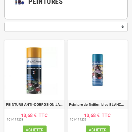
PEINTURES
PEINTURE ANTI-CORROSION JAUNE RAL 1028 AEROSOL 400ML
Peinture de finition bleu BLANCHARD aérosol 400ml
13,68 €
TTC
13,68 €
TTC
101-114238
101-114239
ACHETER
ACHETER