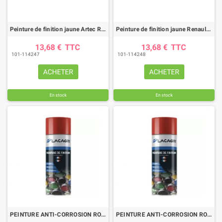
Peinture de finition jaune Artec RAL 1021 aérosol 400ml
Peinture de finition jaune Renault aérosol 400 ml
13,68 €
TTC
13,68 €
TTC
101-114247
101-114248
ACHETER
ACHETER
En stock
En stock
PEINTURE ANTI-CORROSION ROUGE MANITOU RAL 3000 AEROSOL 400ML
PEINTURE ANTI-CORROSION ROUGE CLAIR MASSEY AEROSOL 400ML