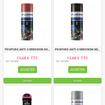
PEINTURE ANTI-CORROSION ROUGE FORIGO RAL 3000 AEROSOL 400ML
PEINTURE ANTI-CORROSION NOIR SATINE BRILLANT AEROSOL 400ML
13,68 €
TTC
13,68 €
TTC
101-107432
101-107433
ACHETER
ACHETER
En stock
En stock