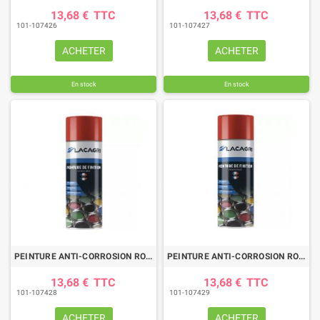
13,68 €
TTC
13,68 €
TTC
101-107426
101-107427
ACHETER
ACHETER
En stock
En stock
PEINTURE ANTI-CORROSION ROUGE WEIDEMAN RAL 3002 AERO 400ML
PEINTURE ANTI-CORROSION ROUGE RAL 3020 AERO 400ML
13,68 €
TTC
13,68 €
TTC
101-107428
101-107429
ACHETER
ACHETER