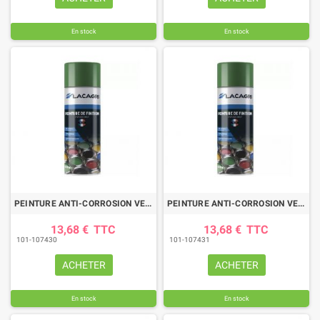
En stock
En stock
PEINTURE ANTI-CORROSION VERT CLAIR AVANT TECNO AEROSOL 400ML
PEINTURE ANTI-CORROSION VERT MC HALE AEROSOL 400ML
13,68 €
TTC
13,68 €
TTC
101-107430
101-107431
ACHETER
ACHETER
En stock
En stock