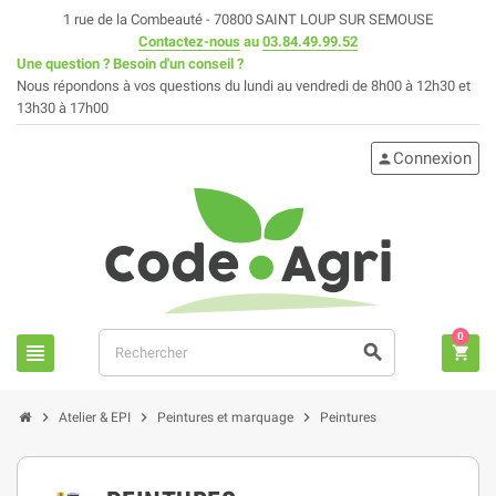
1 rue de la Combeauté - 70800 SAINT LOUP SUR SEMOUSE
Contactez-nous
au
03.84.49.99.52
Une question ? Besoin d'un conseil ?
Nous répondons à vos questions du lundi au vendredi de 8h00 à 12h30 et
13h30 à 17h00
Connexion
person
0
view_headline
search
shopping_cart
chevron_right
chevron_right
chevron_right
Atelier & EPI
Peintures et marquage
Peintures