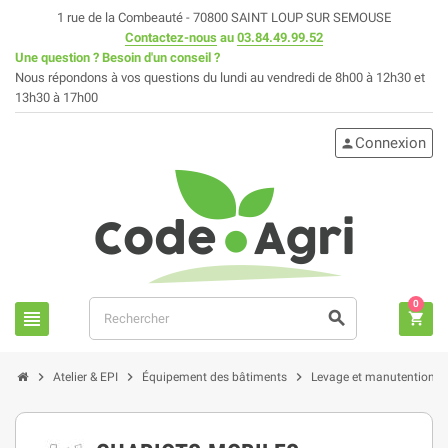
1 rue de la Combeauté - 70800 SAINT LOUP SUR SEMOUSE
Contactez-nous
au
03.84.49.99.52
Une question ? Besoin d'un conseil ?
Nous répondons à vos questions du lundi au vendredi de 8h00 à 12h30 et
13h30 à 17h00
Connexion
person
0
view_headline
search
shopping_cart
chevron_right
chevron_right
chevron_right
chevron
Atelier & EPI
Équipement des bâtiments
Levage et manutention