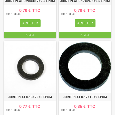
JOINT PLAT D.20X30.7X2.5 EPDM
JOINT PLAT D.17X24.5X2.5 EPDM
0,70 €
TTC
0,70 €
TTC
101-108044
101-108043
ACHETER
ACHETER
En stock
En stock
JOINT PLAT D.13X20X3 EPDM
JOINT PLAT D.12X18X2 EPDM
0,77 €
TTC
0,36 €
TTC
101-108042
101-108041