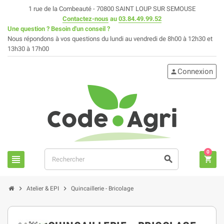
1 rue de la Combeauté - 70800 SAINT LOUP SUR SEMOUSE
Contactez-nous
au
03.84.49.99.52
Une question ? Besoin d'un conseil ?
Nous répondons à vos questions du lundi au vendredi de 8h00 à 12h30 et
13h30 à 17h00
Connexion
person
0
view_headline
search
shopping_cart
chevron_right
chevron_right
Atelier & EPI
Quincaillerie - Bricolage