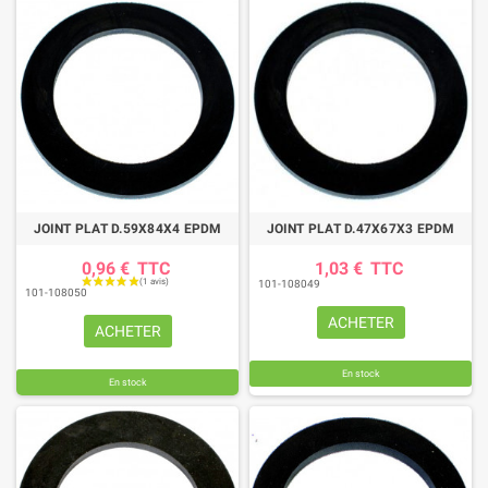
JOINT PLAT D.59X84X4 EPDM
JOINT PLAT D.47X67X3 EPDM
0,96 €
TTC
1,03 €
TTC
101-108049
101-108050
ACHETER
ACHETER
En stock
En stock