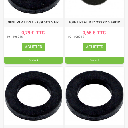
JOINT PLAT D.27.5X39.5X2.5 EPDM
JOINT PLAT D.21X33X2.5 EPDM
0,79 €
TTC
0,65 €
TTC
101-108046
101-108045
ACHETER
ACHETER
En stock
En stock