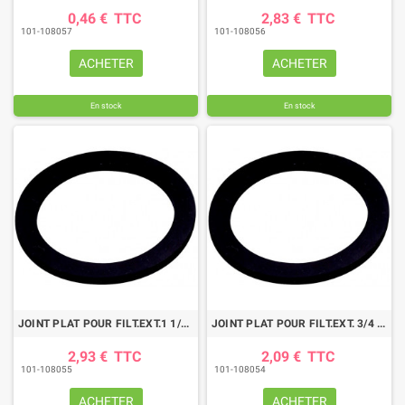
0,46 €
TTC
2,83 €
TTC
101-108057
101-108056
ACHETER
ACHETER
En stock
En stock
JOINT PLAT POUR FILT.EXT.1 1/2 67X47X3
JOINT PLAT POUR FILT.EXT. 3/4 39X27X2,5
2,93 €
TTC
2,09 €
TTC
101-108055
101-108054
ACHETER
ACHETER