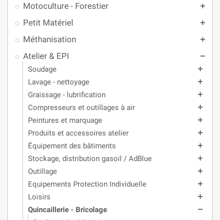
Motoculture - Forestier
add
Petit Matériel
add
Méthanisation
add
Atelier & EPI
remove
Soudage
add
Lavage - nettoyage
add
Graissage - lubrification
add
Compresseurs et outillages à air
add
Peintures et marquage
add
Produits et accessoires atelier
add
Équipement des bâtiments
add
Stockage, distribution gasoil / AdBlue
add
Outillage
add
Equipements Protection Individuelle
add
Loisirs
add
Quincaillerie - Bricolage
remove