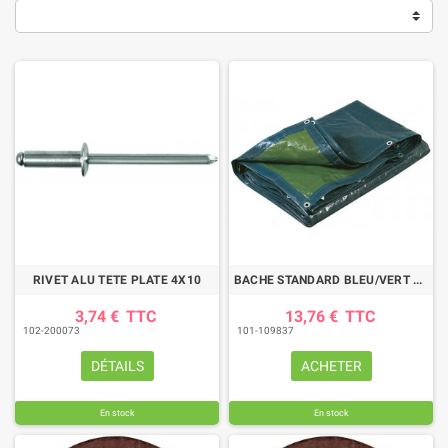
RIVET ALU TETE PLATE 4X10
BACHE STANDARD BLEU/VERT TOUT USAGE 3X 5M
3,74 €
TTC
13,76 €
TTC
102-200073
101-109837
DÉTAILS
ACHETER
En stock
En stock