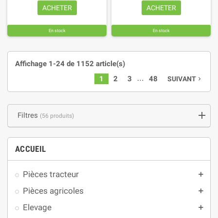
ACHETER
ACHETER
En stock
En stock
Affichage 1-24 de 1152 article(s)
…
1
2
3
48
SUIVANT
navigate_next
Filtres
(56 produits)
ACCUEIL
Pièces tracteur
add
Pièces agricoles
add
Elevage
add