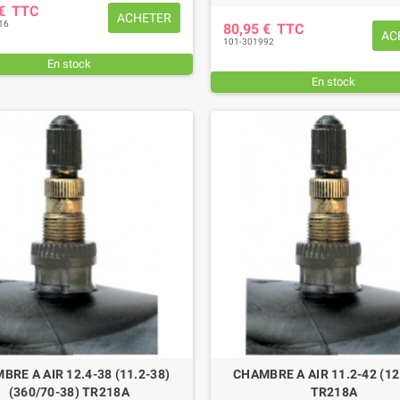
 €
TTC
ACHETER
16
80,95 €
TTC
AC
101-301992
En stock
En stock
BRE A AIR 12.4-38 (11.2-38)
CHAMBRE A AIR 11.2-42 (12
(360/70-38) TR218A
TR218A