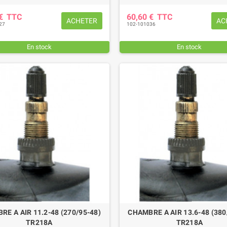
 €
TTC
60,60 €
TTC
ACHETER
AC
27
102-101036
En stock
En stock
EUR DE SERRAGE 27
PATIN D'USURE (intérieur)
M
E A AIR 11.2-48 (270/95-48)
CHAMBRE A AIR 13.6-48 (380
FAUCHEUSE POTTINGER
TR218A
TR218A
,85 €
TTC