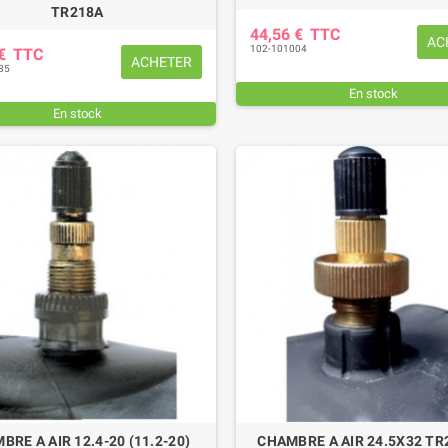
TR218A
44,56 €
TTC
AC
102-101004
 €
TTC
ACHETER
85
En stock
En stock
BRE A AIR 12.4-20 (11.2-20)
CHAMBRE A AIR 24.5X32 TR