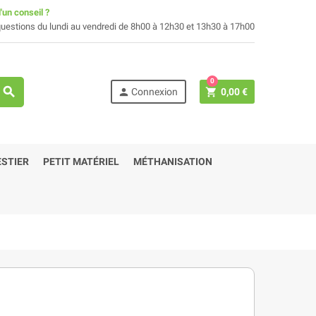
'un conseil ?
uestions du lundi au vendredi de 8h00 à 12h30 et 13h30 à 17h00
0
search
person
shopping_cart
Connexion
0,00 €
STIER
PETIT MATÉRIEL
MÉTHANISATION