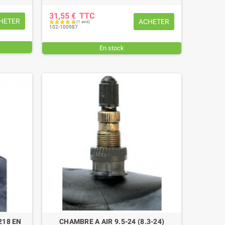
31,55 €
TTC
HETER
ACHETER
102-100987
En stock
218 EN
CHAMBRE A AIR 9.5-24 (8.3-24)