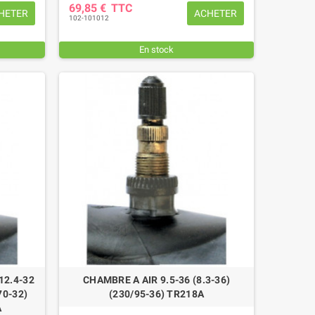
69,85 €
TTC
HETER
ACHETER
102-101012
En stock
12.4-32
CHAMBRE A AIR 9.5-36 (8.3-36)
70-32)
(230/95-36) TR218A
A