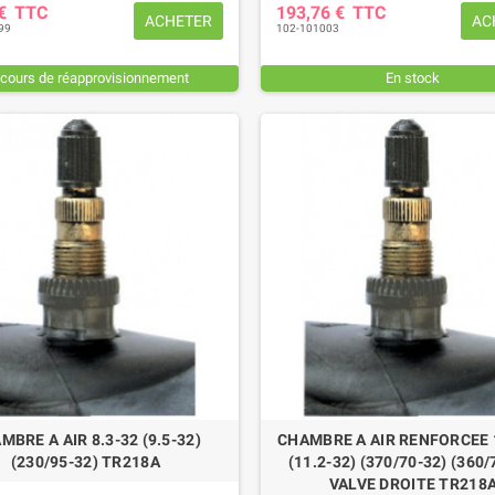
 €
TTC
193,76 €
TTC
ACHETER
AC
99
102-101003
 cours de réapprovisionnement
En stock
MBRE A AIR 8.3-32 (9.5-32)
CHAMBRE A AIR RENFORCEE 
(230/95-32) TR218A
(11.2-32) (370/70-32) (360/
VALVE DROITE TR218