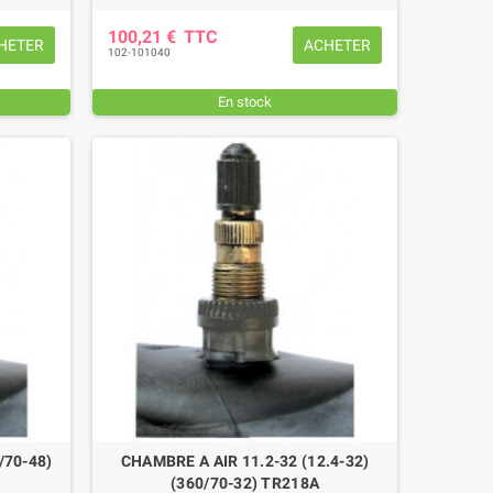
100,21 €
TTC
HETER
ACHETER
102-101040
En stock
ANILLE COMPLETE TORSE FIL 7
MANILLE TORSE FIL 7 MM Ø T
/70-48)
CHAMBRE A AIR 11.2-32 (12.4-32)
MM Ø TROU 8,5 MM
8,5 MM
(360/70-32) TR218A