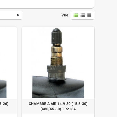
view_comfy
view_list
view_headline
Vue
8-26)
CHAMBRE A AIR 14.9-30 (15.5-30)
(480/65-30) TR218A