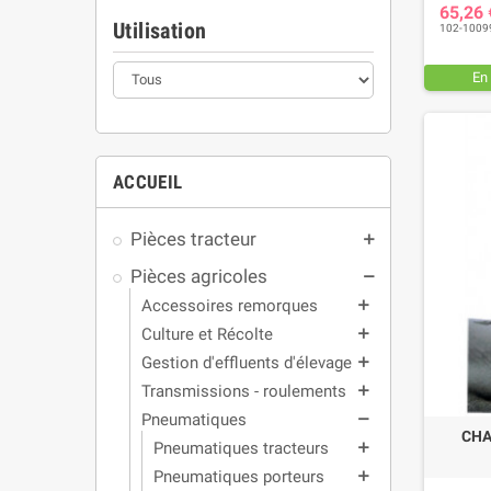
65,26
Utilisation
102-1009
En
ACCUEIL
Pièces tracteur
add
Pièces agricoles
remove
Accessoires remorques
add
Culture et Récolte
add
Gestion d'effluents d'élevage
add
Transmissions - roulements
add
Pneumatiques
remove
CHA
Pneumatiques tracteurs
add
Pneumatiques porteurs
add