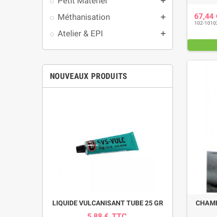
Petit Matériel
add
67,44
Méthanisation
add
102-1010
Atelier & EPI
add
NOUVEAUX PRODUITS
pour pompe
LIQUIDE VULCANISANT TUBE 25 GR
INDICAT
CHAMBR
SI
5,88 €
TTC
0