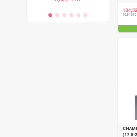
C
104,5
102-1010
CHAMB
(17.5-