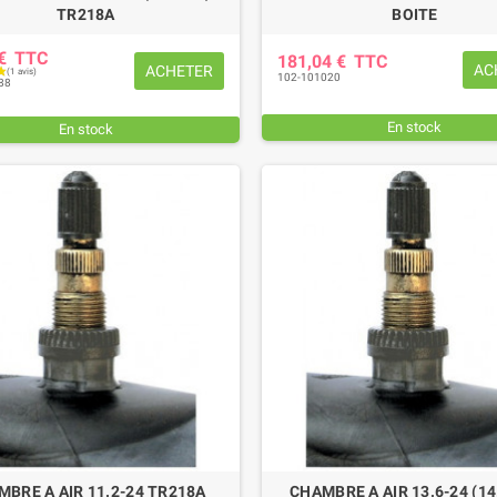
TR218A
BOITE
 €
TTC
181,04 €
TTC
AC
ACHETER
102-101020
88
En stock
En stock
BRE A AIR 11.2-24 TR218A
CHAMBRE A AIR 13.6-24 (14