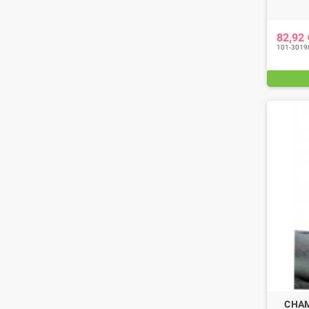
82,92
101-3019
CHAM