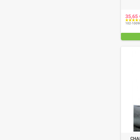
35,65
102-1009
CHAM