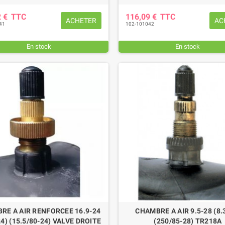
78,36 €
TTC
2 €
TTC
116,09 €
TTC
ACHETER
AC
41
102-101042
En stock
En stock
RE A AIR RENFORCEE 16.9-24
CHAMBRE A AIR 9.5-28 (8.
24) (15.5/80-24) VALVE DROITE
(250/85-28) TR218A