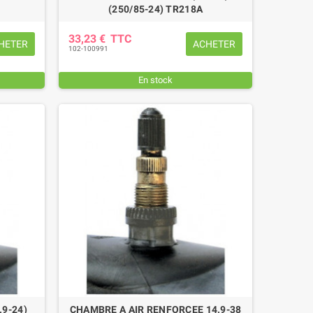
(250/85-24) TR218A
33,23 €
TTC
HETER
ACHETER
102-100991
En stock
.9-24)
CHAMBRE A AIR RENFORCEE 14.9-38