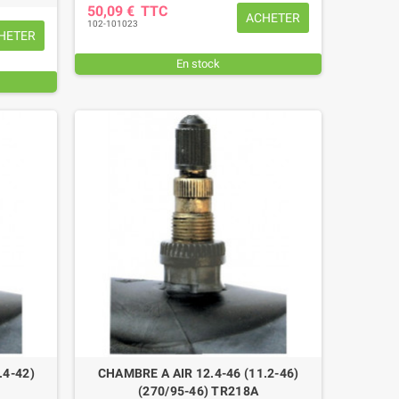
50,09 €
TTC
ACHETER
102-101023
HETER
En stock
.4-42)
CHAMBRE A AIR 12.4-46 (11.2-46)
(270/95-46) TR218A