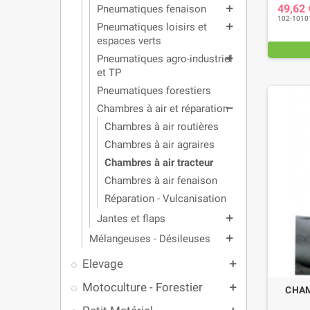
49,62
Pneumatiques fenaison
add
102-1010
Pneumatiques loisirs et
add
espaces verts
Pneumatiques agro-industriel
add
et TP
Pneumatiques forestiers
Chambres à air et réparation
remove
Chambres à air routières
Chambres à air agraires
Chambres à air tracteur
Chambres à air fenaison
Réparation - Vulcanisation
Jantes et flaps
add
Mélangeuses - Désileuses
add
Elevage
add
Motoculture - Forestier
add
CHAM