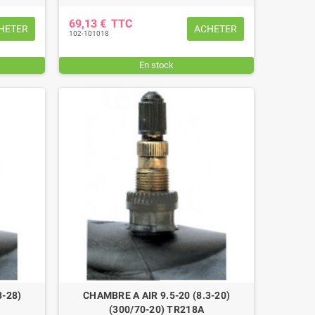
10,56 €
TTC
7,08 €
TTC
69,13 €
TTC
HETER
ACHETER
102-101018
En stock
3-28)
CHAMBRE A AIR 9.5-20 (8.3-20)
(300/70-20) TR218A