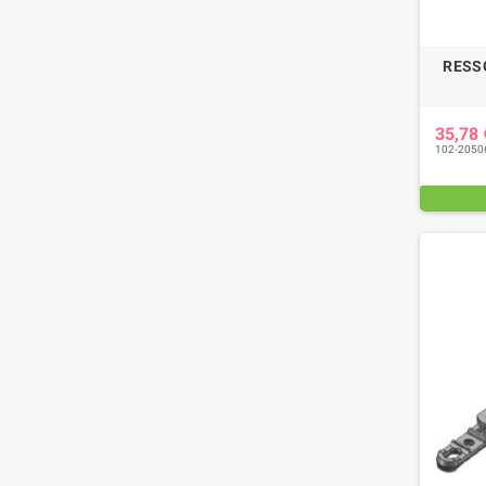
RESS
35,78
102-2050