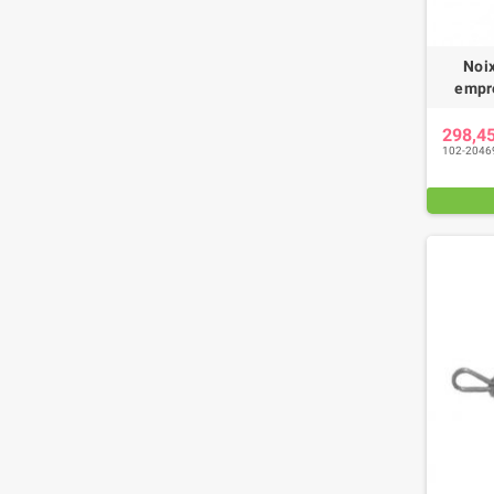
Noi
empr
298,4
102-2046