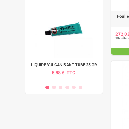
Pouli
272,0
102-2043
pour pompe
LIQUIDE VULCANISANT TUBE 25 GR
INDICAT
SI
5,88 €
TTC
0
C