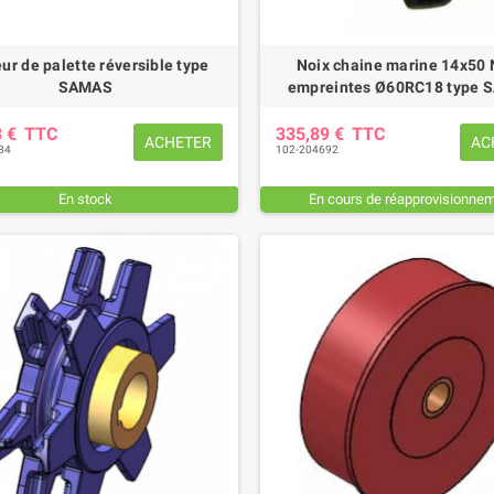
ur de palette réversible type
Noix chaine marine 14x50 
SAMAS
empreintes Ø60RC18 type
3 €
TTC
335,89 €
TTC
ACHETER
AC
84
102-204692
En stock
En cours de réapprovisionne