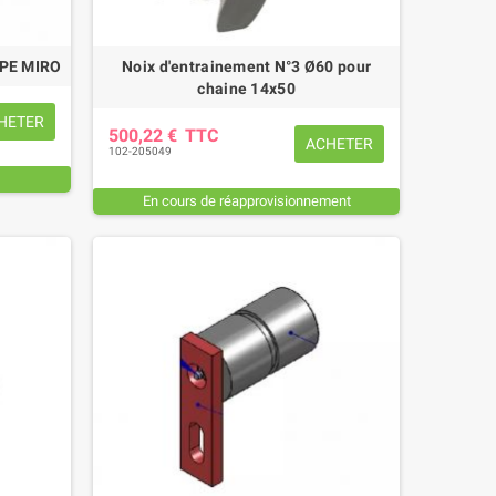
YPE MIRO
Noix d'entrainement N°3 Ø60 pour
chaine 14x50
HETER
500,22 €
TTC
ACHETER
102-205049
En cours de réapprovisionnement