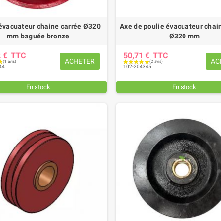
évacuateur chaine carrée Ø320
Axe de poulie évacuateur chai
mm baguée bronze
Ø320 mm
2 €
TTC
50,71 €
TTC
ACHETER
AC
44
102-204345
En stock
En stock