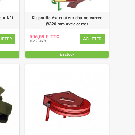
eur N°1
Kit poulie évacuateur chaine carrée
Ø320 mm avec carter
506,68 €
TTC
HETER
ACHETER
102-204678
En stock
(1 avis)