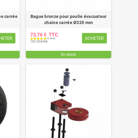
ne carrée
Bague bronze pour poulie évacuateur
chaine carrée Ø320 mm
73,76 €
TTC
HETER
ACHETER
102-204346
En stock