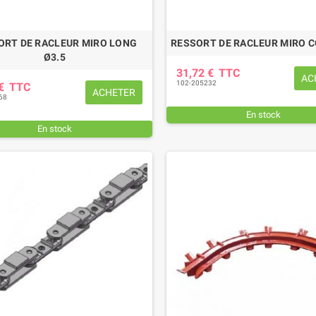
ORT DE RACLEUR MIRO LONG
RESSORT DE RACLEUR MIRO 
Ø3.5
31,72 €
TTC
AC
102-205232
 €
TTC
ACHETER
68
En stock
En stock