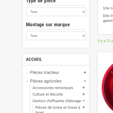
Type de pièce
Une of
Des tr
gamme
Montage sur marque
Il y a 21 
ACCUEIL
Pièces tracteur
add
Pièces agricoles
remove
Accessoires remorques
add
Culture et Récolte
add
Gestion d'effluents d'élevage
remove
Pièces de tonne et fosse à
add
lisier