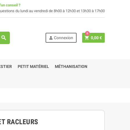
'un conseil ?
uestions du lundi au vendredi de 8h00 à 12h30 et 13h30 à 17h00
0
search
person
shopping_cart
Connexion
0,00 €
STIER
PETIT MATÉRIEL
MÉTHANISATION
ET RACLEURS