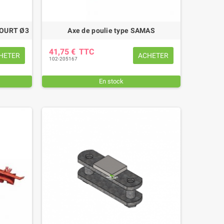
COURT Ø3
Axe de poulie type SAMAS
41,75 €
TTC
HETER
ACHETER
102-205167
En stock