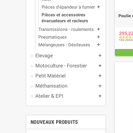
Pièces d'épandeur à fumier
add
Pièces et accessoires
Poulie 
évacuateurs et racleurs
Transmissions - roulements
add
295,2
Pneumatiques
add
102-2043
Mélangeuses - Désileuses
add
Elevage
add
Motoculture - Forestier
add
Petit Matériel
add
Méthanisation
add
Atelier & EPI
add
NOUVEAUX PRODUITS