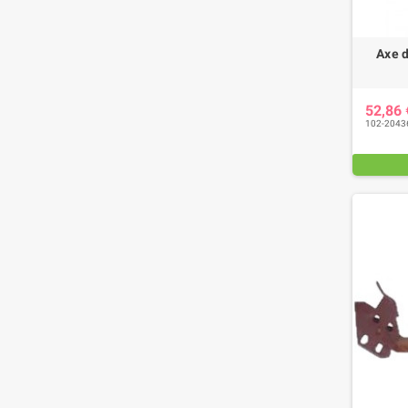
Axe 
52,86
102-2043