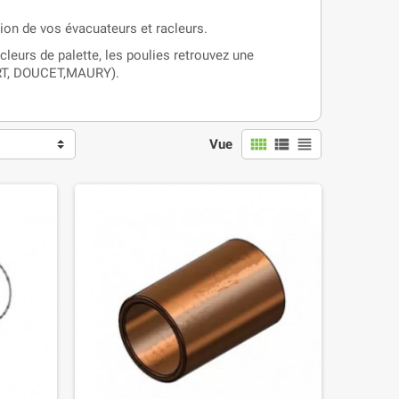
tion de vos évacuateurs et racleurs.
cleurs de palette, les poulies retrouvez une
RT, DOUCET,MAURY).
view_comfy
view_list
view_headline
Vue