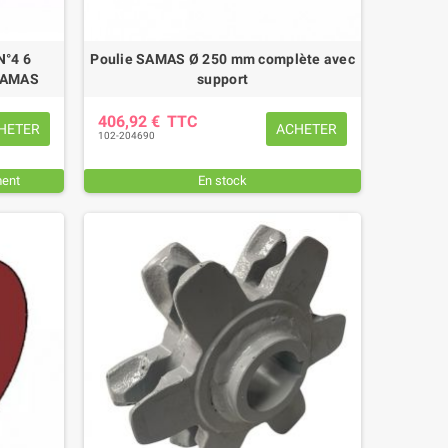
N°4 6
Poulie SAMAS Ø 250 mm complète avec
 SAMAS
support
406,92 €
TTC
HETER
ACHETER
102-204690
ment
En stock