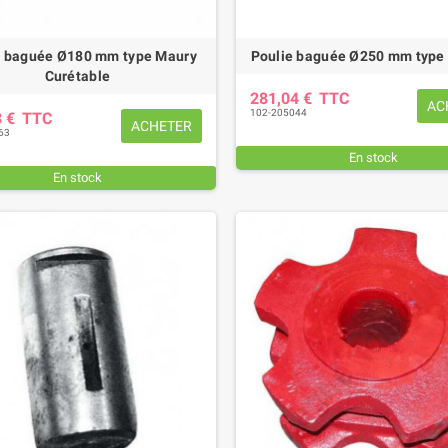
e baguée Ø180 mm type Maury
Poulie baguée Ø250 mm typ
Curétable
281,04 €
TTC
AC
102-205044
3 €
TTC
ACHETER
63
En stock
En stock
EUR DE SERRAGE 27
PATIN D'USURE (intérieur)
M
FAUCHEUSE POTTINGER
,85 €
TTC
78,36 €
TTC