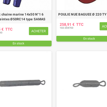
x chaine marine 14x50 N°1 6
POULIE NUE BAGUEE Ø 220 T
eintes Ø50RC14 type SAMAS
258,91 €
TTC
AC
102-204703
5 €
TTC
ACHETER
93
En stock
En stock