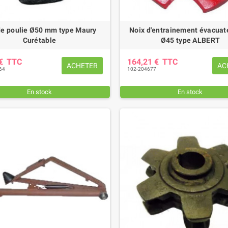
de poulie Ø50 mm type Maury
Noix d'entrainement évacuat
Curétable
Ø45 type ALBERT
 €
TTC
164,21 €
TTC
ACHETER
AC
64
102-204677
En stock
En stock