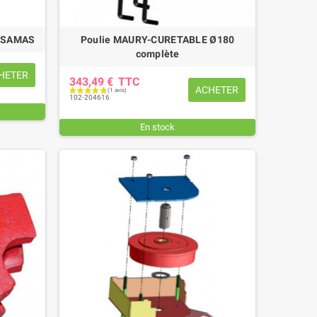
e SAMAS
Poulie MAURY-CURETABLE Ø180
complète
HETER
343,49 €
TTC
ACHETER
102-204616
En stock
ANILLE COMPLETE TORSE FIL 7
MANILLE TORSE FIL 7 MM Ø T
MM Ø TROU 8,5 MM
8,5 MM
10,56 €
TTC
7,08 €
TTC