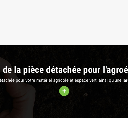
EUR DE SERRAGE 27
PATIN D'USURE (intérieur)
M
FAUCHEUSE POTTINGER
,85 €
TTC
78,36 €
TTC
e de la pièce détachée pour l'agro
 détachée pour votre matériel agricole et espace vert, ainsi qu'une 
+