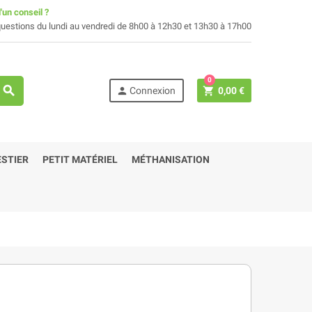
'un conseil ?
uestions du lundi au vendredi de 8h00 à 12h30 et 13h30 à 17h00
0
search
person
shopping_cart
Connexion
0,00 €
STIER
PETIT MATÉRIEL
MÉTHANISATION