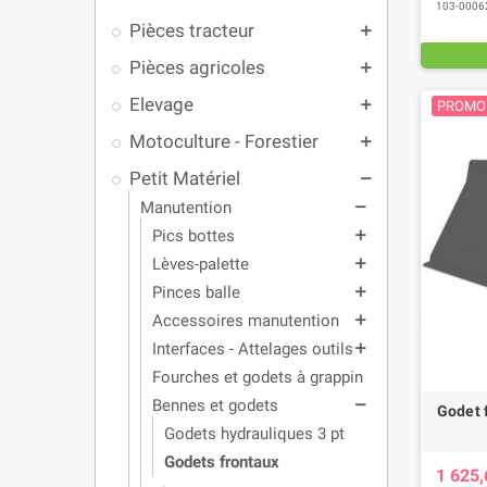
103-0006
Pièces tracteur
add
Pièces agricoles
add
Elevage
add
PROMO 
Motoculture - Forestier
add
Petit Matériel
remove
Manutention
remove
Pics bottes
add
Lèves-palette
add
Pinces balle
add
Accessoires manutention
add
Interfaces - Attelages outils
add
Fourches et godets à grappin
Bennes et godets
remove
Godet 
Godets hydrauliques 3 pt
Godets frontaux
1 625