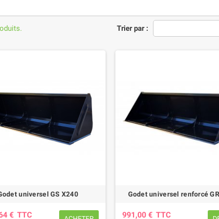
roduits.
Trier par :
Godet universel GS X240
Godet universel renforcé G
,64 €
TTC
991,00 €
TTC
ACHETER
D