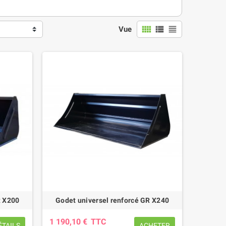
view_comfy
view_list
view_headline
Vue
R X200
Godet universel renforcé GR X240
1 190,10 €
TTC
ÉTAILS
ACHETER