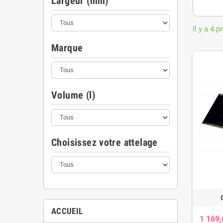
Largeur (mm)
Il y a 4 p
Marque
Volume (l)
Choisissez votre attelage
ACCUEIL
1 169