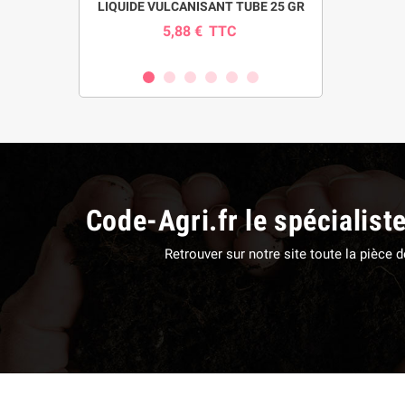
pour pompe
LIQUIDE VULCANISANT TUBE 25 GR
INDICAT
SI
5,88 €
TTC
0
C
Code-Agri.fr le spécialist
Retrouver sur notre site toute la pièce