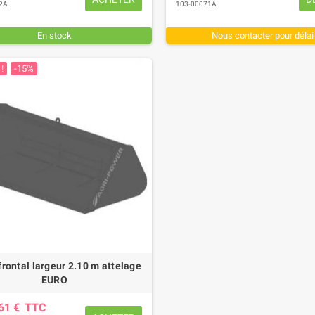
2A
103-00071A
En stock
Nous contacter pour délai
!
-15%
frontal largeur 2.10 m attelage
EURO
,61 €
TTC