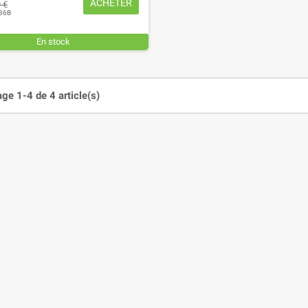
ACHETER
 €
36B
En stock
age 1-4 de 4 article(s)