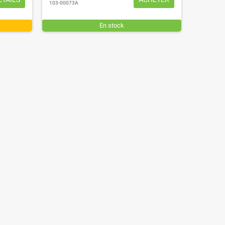
103-00073A
En stock