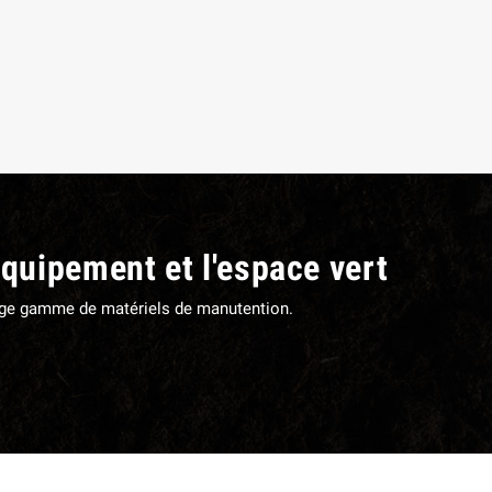
ANILLE COMPLETE TORSE FIL 7
MANILLE TORSE FIL 7 MM Ø T
MM Ø TROU 8,5 MM
8,5 MM
10,56 €
TTC
7,08 €
TTC
équipement et l'espace vert
large gamme de matériels de manutention.