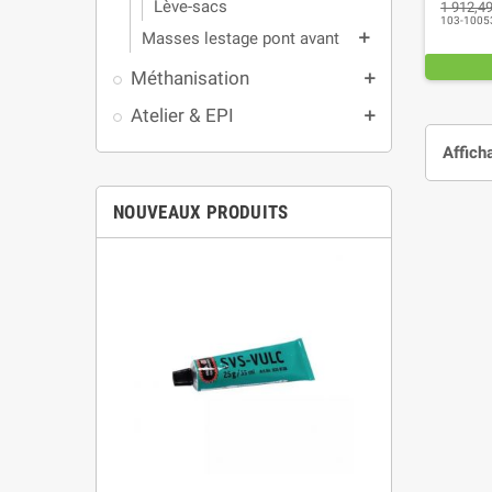
Lève-sacs
1 912,49
103-1005
Masses lestage pont avant
add
Méthanisation
add
Atelier & EPI
add
Affich
NOUVEAUX PRODUITS