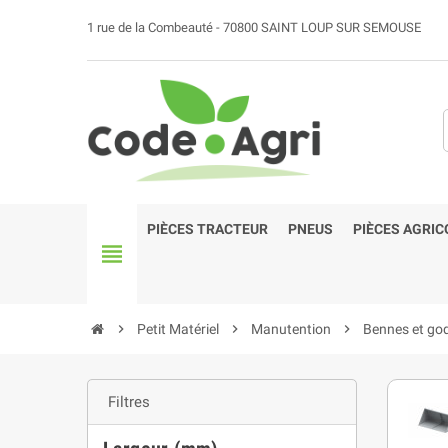
1 rue de la Combeauté - 70800 SAINT LOUP SUR SEMOUSE
PIÈCES TRACTEUR
PNEUS
PIÈCES AGRIC
view_headline
chevron_right
Petit Matériel
chevron_right
Manutention
chevron_right
Bennes et go
Filtres