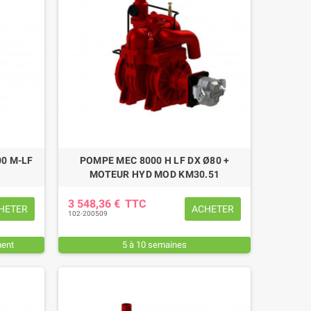
00 M-LF
POMPE MEC 8000 H LF DX Ø80 +
MOTEUR HYD MOD KM30.51
3 548,36 €
TTC
HETER
ACHETER
102-200509
ment
5 à 10 semaines