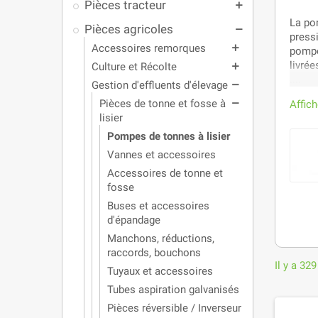
Pièces tracteur
add
La po
Pièces agricoles
remove
press
Accessoires remorques
add
pompe
livré
Culture et Récolte
add
....
Gestion d'effluents d'élevage
remove
Pièces de tonne et fosse à
Affic
remove
lisier
Pompes de tonnes à lisier
Vannes et accessoires
Accessoires de tonne et
fosse
Buses et accessoires
d'épandage
Manchons, réductions,
raccords, bouchons
Il y a 329
Tuyaux et accessoires
Tubes aspiration galvanisés
Pièces réversible / Inverseur