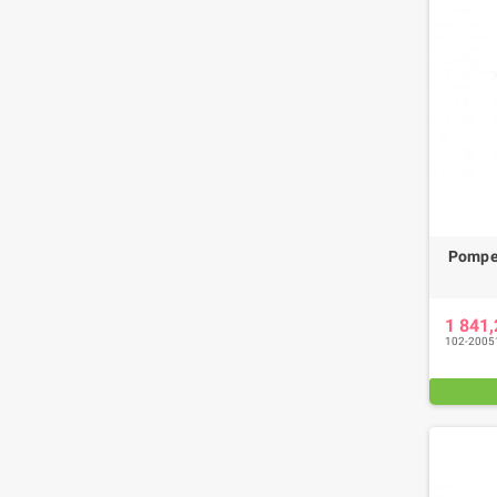
Pompe 
1 841
102-2005