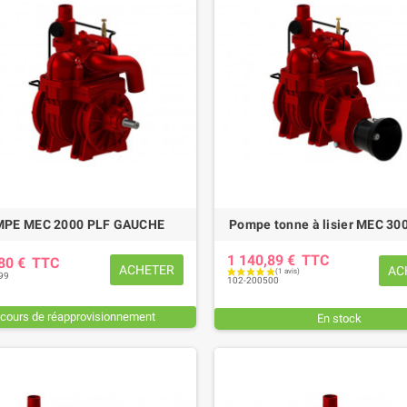
PE MEC 2000 PLF GAUCHE
Pompe tonne à lisier MEC 30
1 140,89 €
TTC
,80 €
TTC
ACHETER
AC
99
102-200500
 cours de réapprovisionnement
En stock