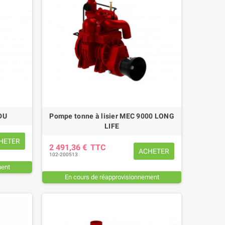
DU
Pompe tonne à lisier MEC 9000 LONG
LIFE
HETER
2 491,36 €
TTC
ACHETER
102-200513
ment
En cours de réapprovisionnement