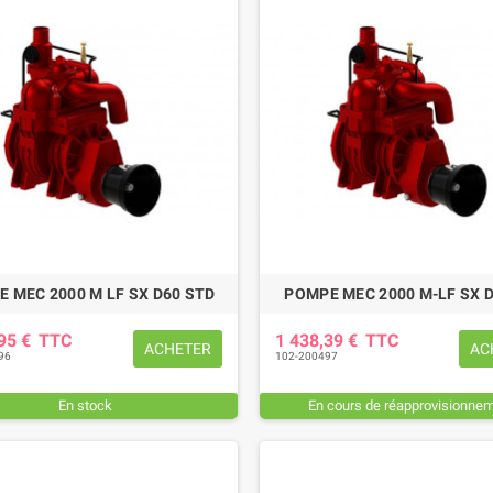
 MEC 2000 M LF SX D60 STD
POMPE MEC 2000 M-LF SX 
EUR DE SERRAGE 27
PATIN D'USURE (intérieur)
M
FAUCHEUSE POTTINGER
,85 €
TTC
,95 €
TTC
1 438,39 €
TTC
78,36 €
TTC
ACHETER
AC
96
102-200497
En stock
En cours de réapprovisionne