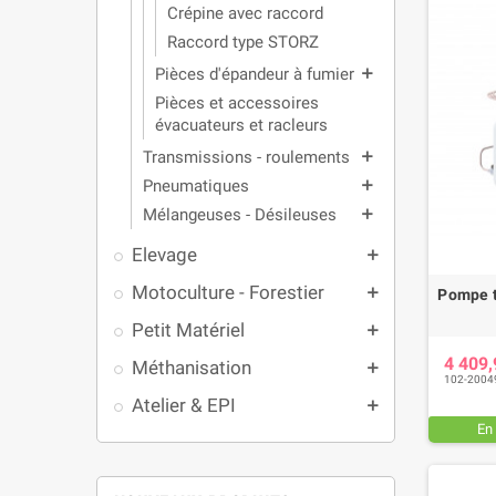
Crépine avec raccord
Raccord type STORZ
Pièces d'épandeur à fumier
add
Pièces et accessoires
évacuateurs et racleurs
Transmissions - roulements
add
Pneumatiques
add
Mélangeuses - Désileuses
add
Elevage
add
Motoculture - Forestier
add
Pompe t
Petit Matériel
add
4 409
Méthanisation
add
102-2004
Atelier & EPI
add
En