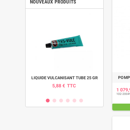
NOUVEAUX PRODUITS
POMPE
pour pompe
LIQUIDE VULCANISANT TUBE 25 GR
INDICAT
SI
5,88 €
TTC
0
1 079
C
102-2004