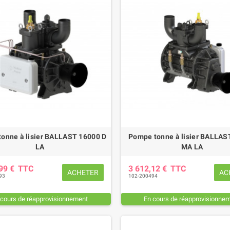
onne à lisier BALLAST 16000 D
Pompe tonne à lisier BALLAS
LA
MA LA
,99 €
TTC
3 612,12 €
TTC
ACHETER
AC
93
102-200494
 cours de réapprovisionnement
En cours de réapprovisionne