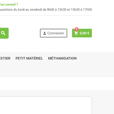
'un conseil ?
uestions du lundi au vendredi de 8h00 à 12h30 et 13h30 à 17h00
0
search
person
shopping_cart
Connexion
0,00 €
STIER
PETIT MATÉRIEL
MÉTHANISATION