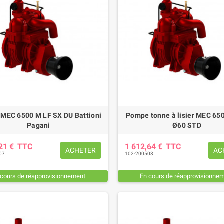
MEC 6500 M LF SX DU Battioni
Pompe tonne à lisier MEC 65
Pagani
Ø60 STD
,21 €
TTC
1 612,64 €
TTC
ACHETER
AC
07
102-200508
 cours de réapprovisionnement
En cours de réapprovisionne