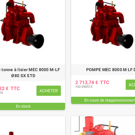
tonne à lisier MEC 8000 M-LF
POMPE MEC 8000 M LF 
Ø80 SX STD
2 713,74 €
TTC
AC
102-200512
,22 €
TTC
ACHETER
10
En cours de réapprovisionne
En stock