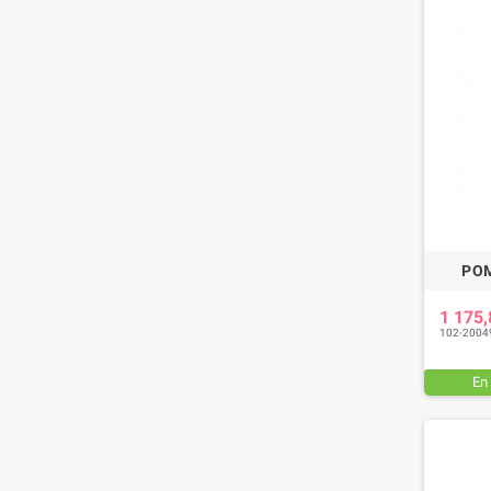
POM
1 175
102-2004
En