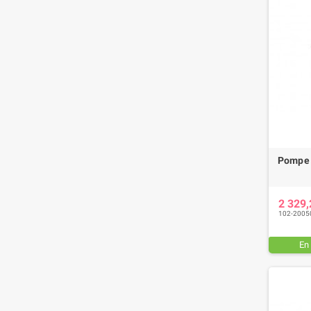
Pompe 
2 329
102-2005
En