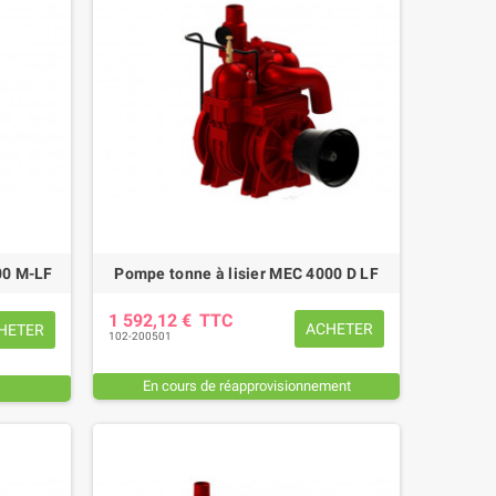
00 M-LF
Pompe tonne à lisier MEC 4000 D LF
1 592,12 €
TTC
ACHETER
HETER
102-200501
En cours de réapprovisionnement