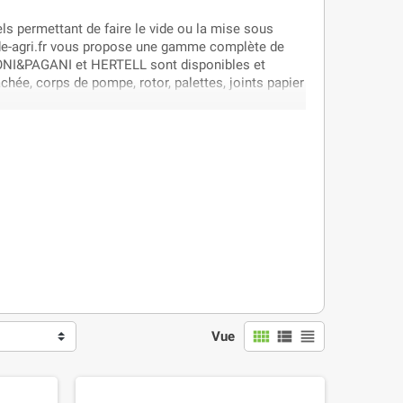
s permettant de faire le vide ou la mise sous
ode-agri.fr vous propose une gamme complète de
ONI&PAGANI et HERTELL sont disponibles et
hée, corps de pompe, rotor, palettes, joints papier
view_comfy
view_list
view_headline
Vue