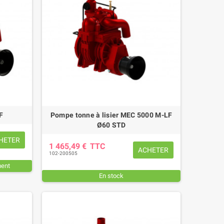
F
Pompe tonne à lisier MEC 5000 M-LF
Ø60 STD
HETER
1 465,49 €
TTC
ACHETER
102-200505
ment
En stock