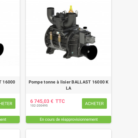
T 16000
Pompe tonne à lisier BALLAST 16000 K
LA
6 745,03 €
TTC
HETER
ACHETER
102-200495
ment
En cours de réapprovisionnement