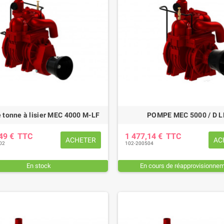
tonne à lisier MEC 4000 M-LF
POMPE MEC 5000 / D L
,49 €
TTC
1 477,14 €
TTC
ACHETER
AC
02
102-200504
En stock
En cours de réapprovisionne