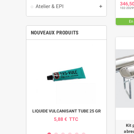
346,5
Atelier & EPI
add
102-2029
En
NOUVEAUX PRODUITS
pour pompe
LIQUIDE VULCANISANT TUBE 25 GR
INDICAT
SI
5,88 €
TTC
0
C
Kit 
abre