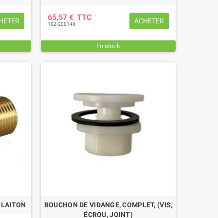
65,57 €
TTC
HETER
ACHETER
102-200140
En stock
 LAITON
BOUCHON DE VIDANGE, COMPLET, (VIS,
ÉCROU, JOINT)