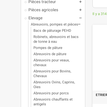
Pièces tracteur
add
Pièces agricoles
add
Il y a 314
Elevage
remove
Abreuvoirs, pompes et pièces
remove
Bacs de pâturage PEHD
Robinets, abreuvoirs et bacs
de tonne à eau
Pompes de pâture
Abreuvoirs de pâture
Abreuvoirs pour veaux,
chevaux
Abreuvoirs pour Bovins,
Chevaux
Abreuvoirs Ovins, Caprins,
Oies
Abreuvoirs pour porcs
ETRIER
Abreuvoirs chauffants et
antigels