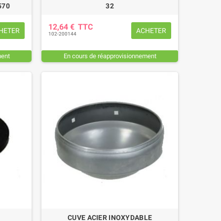
570
32
12,64 €
TTC
HETER
ACHETER
102-200144
ment
En cours de réapprovisionnement
CUVE ACIER INOXYDABLE