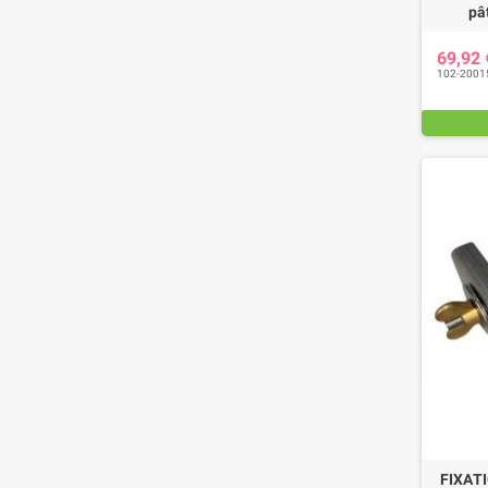
pâ
69,92
102-2001
FIXAT