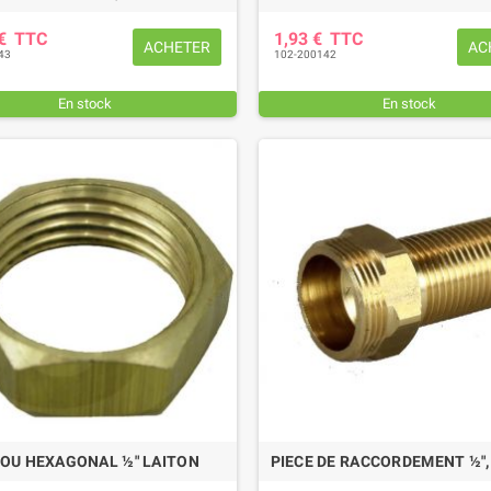
 €
TTC
1,93 €
TTC
ACHETER
AC
43
102-200142
En stock
En stock
OU HEXAGONAL ½" LAITON
PIECE DE RACCORDEMENT ½",