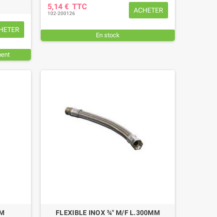
5,14 €
TTC
ACHETER
102-200126
HETER
En stock
ment
MM
FLEXIBLE INOX ¾" M/F L.300MM