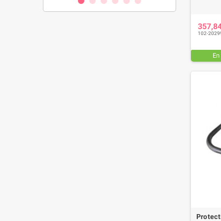
357,8
102-2029
En
Protec