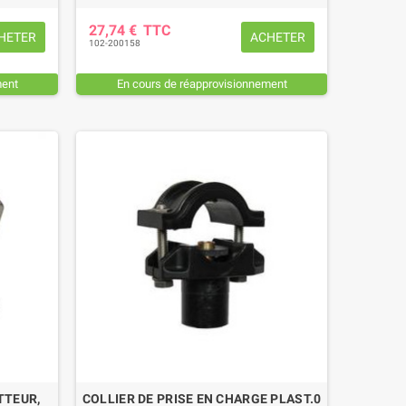
27,74 €
TTC
HETER
ACHETER
102-200158
ment
En cours de réapprovisionnement
TTEUR,
COLLIER DE PRISE EN CHARGE PLAST.0