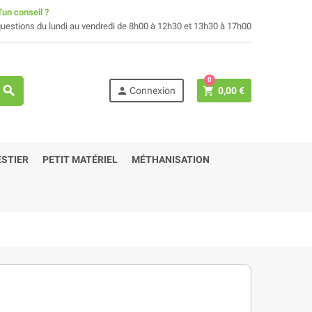
'un conseil ?
uestions du lundi au vendredi de 8h00 à 12h30 et 13h30 à 17h00
0
search
person
shopping_cart
Connexion
0,00 €
STIER
PETIT MATÉRIEL
MÉTHANISATION