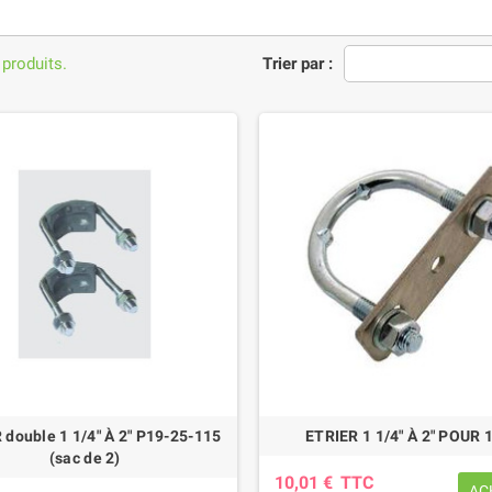
 produits.
Trier par :
 double 1 1/4" À 2" P19-25-115
ETRIER 1 1/4" À 2" POUR 
(sac de 2)
10,01 €
TTC
AC