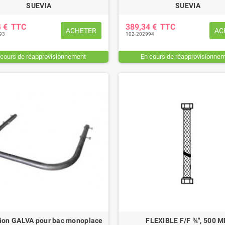
SUEVIA
SUEVIA
4 €
TTC
389,34 €
TTC
ACHETER
AC
93
102-202994
 cours de réapprovisionnement
En cours de réapprovisionne
tion GALVA pour bac monoplace
FLEXIBLE F/F ¾", 500 