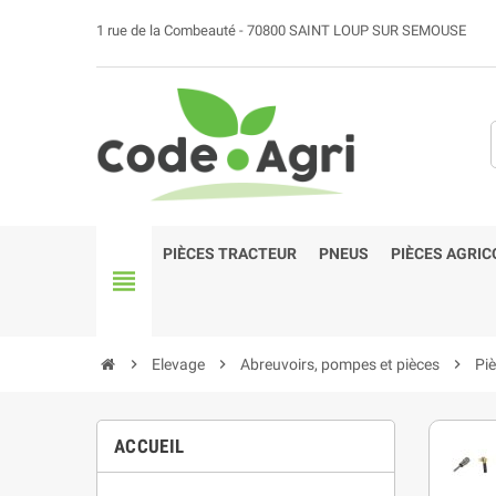
1 rue de la Combeauté - 70800 SAINT LOUP SUR SEMOUSE
PIÈCES TRACTEUR
PNEUS
PIÈCES AGRIC
view_headline
chevron_right
Elevage
chevron_right
Abreuvoirs, pompes et pièces
chevron_right
Pi
ACCUEIL