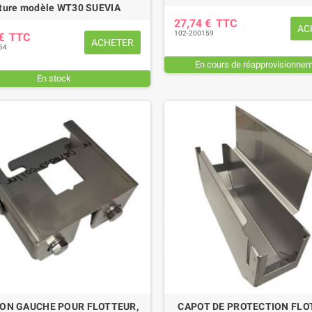
ture modèle WT30 SUEVIA
27,74 €
TTC
AC
102-200159
 €
TTC
ACHETER
54
En cours de réapprovisionne
En stock
ION GAUCHE POUR FLOTTEUR,
CAPOT DE PROTECTION FLO