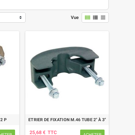
view_comfy
view_list
view_headline
Vue
12 P
ETRIER DE FIXATION M.46 TUBE 2" À 3"
25,68 €
TTC
HETER
ACHETER