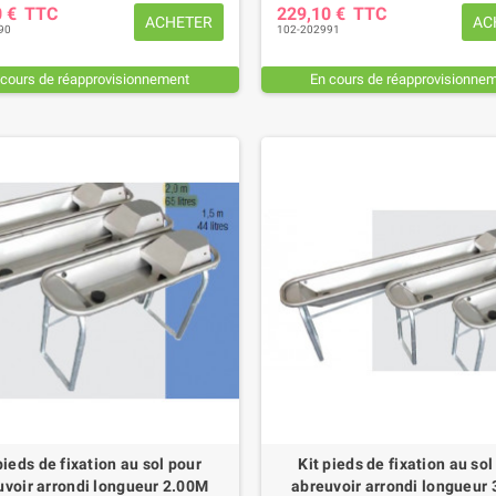
0 €
TTC
229,10 €
TTC
ACHETER
AC
90
102-202991
 cours de réapprovisionnement
En cours de réapprovisionne
EUR DE SERRAGE 27
PATIN D'USURE (intérieur)
M
FAUCHEUSE POTTINGER
,85 €
TTC
78,36 €
TTC
pieds de fixation au sol pour
Kit pieds de fixation au sol
uvoir arrondi longueur 2.00M
abreuvoir arrondi longueur