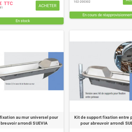
102-200302
 €
TTC
ACHETER
41
En cours de réapprovisionne
En stock
 fixation au mur universel pour
Kit de support fixation entre
abreuvoir arrondi SUEVIA
pour abreuvoir arrondi SU