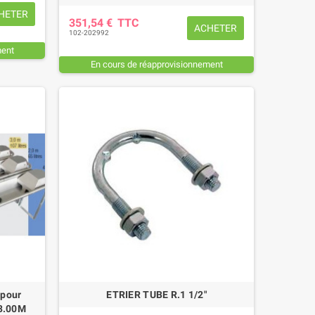
HETER
351,54 €
TTC
ACHETER
102-202992
ment
En cours de réapprovisionnement
ANILLE COMPLETE TORSE FIL 7
MANILLE TORSE FIL 7 MM Ø T
MM Ø TROU 8,5 MM
8,5 MM
10,56 €
TTC
7,08 €
TTC
 pour
ETRIER TUBE R.1 1/2"
 3.00M