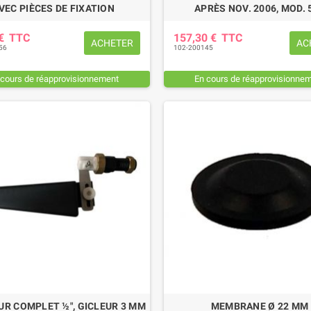
VEC PIÈCES DE FIXATION
APRÈS NOV. 2006, MOD. 
 €
TTC
157,30 €
TTC
ACHETER
AC
56
102-200145
 cours de réapprovisionnement
En cours de réapprovisionne
UR COMPLET ½", GICLEUR 3 MM
MEMBRANE Ø 22 MM