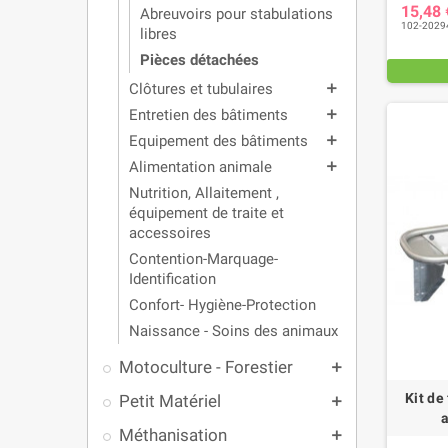
15,48
Abreuvoirs pour stabulations
102-2029
libres
Pièces détachées
Clôtures et tubulaires
add
Entretien des bâtiments
add
Equipement des bâtiments
add
Alimentation animale
add
Nutrition, Allaitement ,
équipement de traite et
accessoires
Contention-Marquage-
Identification
Confort- Hygiène-Protection
Naissance - Soins des animaux
Motoculture - Forestier
add
Kit de
Petit Matériel
add
Méthanisation
add