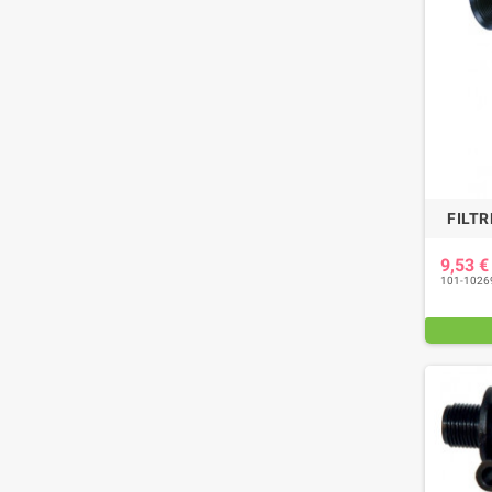
FILTR
9,53 
101-1026