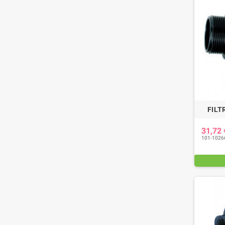
FILTR
31,72
101-1026