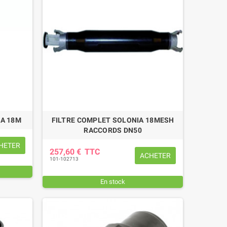
IA 18M
FILTRE COMPLET SOLONIA 18MESH
RACCORDS DN50
HETER
257,60 €
TTC
ACHETER
101-102713
En stock