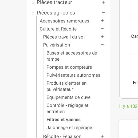
Pièces tracteur
add
Pièces agricoles
remove
Accessoires remorques
add
Culture et Récolte
remove
Car
Pièces travail du sol
add
Pulvérisation
remove
Buses et accessoires de
rampe
Pompes et compteurs
Pulvérisateurs autonomes
Fi
Produits d'entretien
pulvérisateur
Equipements de cuve
Contrôle - réglage et
Il y a 102
entretien
Filtres et vannes
Jalonnage et repérage
Récolte - Fenaison
add