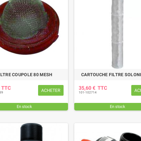
ILTRE COUPOLE 80 MESH
CARTOUCHE FILTRE SOLON
€
TTC
35,60 €
TTC
ACHETER
AC
89
101-102714
En stock
En stock