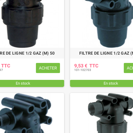
RE DE LIGNE 1/2 GAZ (M) 50
FILTRE DE LIGNE 1/2 GAZ (
€
TTC
9,53 €
TTC
ACHETER
AC
97
101-102703
En stock
En stock