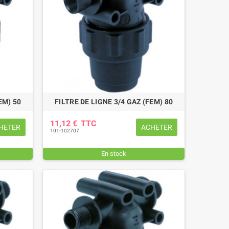
EM) 50
FILTRE DE LIGNE 3/4 GAZ (FEM) 80
11,12 €
TTC
HETER
ACHETER
101-102707
En stock