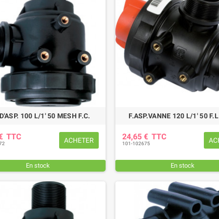
EUR DE SERRAGE 27
PATIN D'USURE (intérieur)
M
 D'ASP. 100 L/1' 50 MESH F.C.
F.ASP.VANNE 120 L/1' 50 F.L
FAUCHEUSE POTTINGER
,85 €
TTC
78,36 €
TTC
 €
TTC
24,65 €
TTC
ACHETER
AC
72
101-102675
En stock
En stock