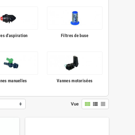
res d'aspiration
Filtres de buse
nes manuelles
Vannes motorisées
view_comfy
view_list
view_headline
Vue