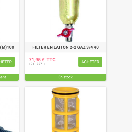
Z(M)100
FILTER EN LAITON 2-2 GAZ 3/4 40
71,95 €
TTC
HETER
ACHETER
101-102711
ment
En stock