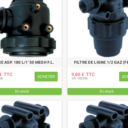
E ASP. 180 L/1' 50 MESH F.L.
FILTRE DE LIGNE 1/2 GAZ (F
 €
TTC
9,60 €
TTC
ACHETER
AC
68
101-102705
En stock
En stock