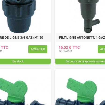
RE DE LIGNE 3/4 GAZ (M) 50
FILT.LIGNE AUTONETT. 1 GA
€
TTC
16,52 €
TTC
ACHETER
AC
04
101-102710
En stock
En cours de réapprovisionne