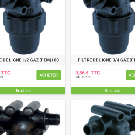
E DE LIGNE 1/2 GAZ (FEM)100
FILTRE DE LIGNE 3/4 GAZ (F
€
TTC
9,86 €
TTC
ACHETER
AC
99
101-102700
En stock
En stock