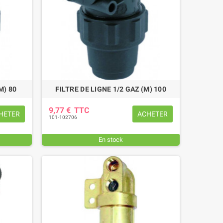
M) 80
FILTRE DE LIGNE 1/2 GAZ (M) 100
9,77 €
TTC
HETER
ACHETER
101-102706
En stock