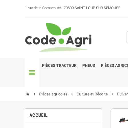
1 rue de la Combeauté - 70800 SAINT LOUP SUR SEMOUSE
PIÈCES TRACTEUR
PNEUS
PIÈCES AGRIC
view_headline
chevron_right
Pièces agricoles
chevron_right
Culture et Récolte
chevron_right
Pulvér
ACCUEIL