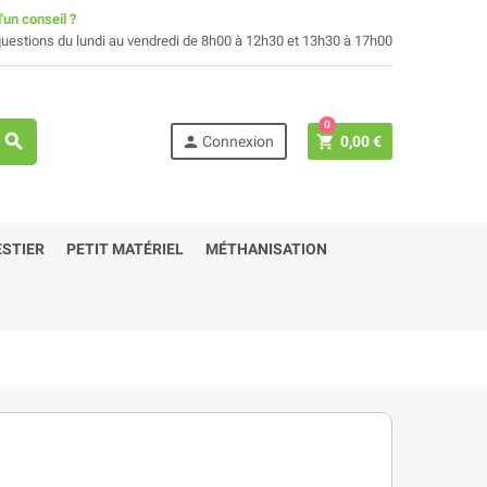
'un conseil ?
uestions du lundi au vendredi de 8h00 à 12h30 et 13h30 à 17h00
0
search
person
shopping_cart
Connexion
0,00 €
STIER
PETIT MATÉRIEL
MÉTHANISATION