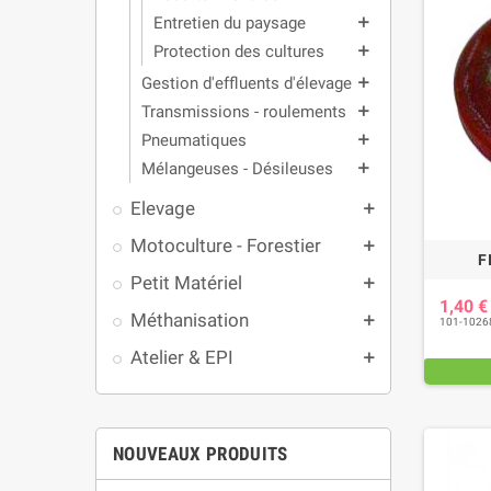
Entretien du paysage
add
Protection des cultures
add
Gestion d'effluents d'élevage
add
Transmissions - roulements
add
Pneumatiques
add
Mélangeuses - Désileuses
add
Elevage
add
Motoculture - Forestier
add
F
Petit Matériel
add
1,40 
Méthanisation
add
101-1026
Atelier & EPI
add
NOUVEAUX PRODUITS