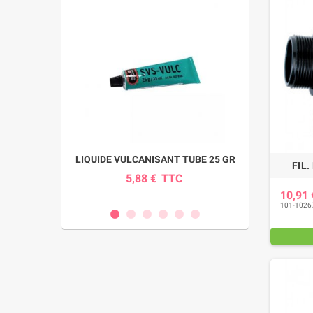
pour pompe
LIQUIDE VULCANISANT TUBE 25 GR
INDICAT
FIL.
SI
5,88 €
TTC
0
C
10,91
101-1026