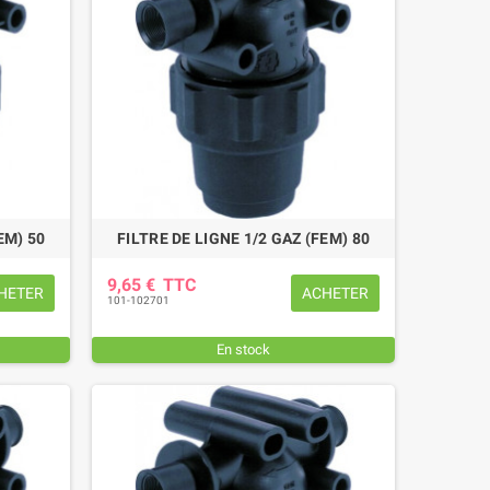
EM) 50
FILTRE DE LIGNE 1/2 GAZ (FEM) 80
9,65 €
TTC
HETER
ACHETER
101-102701
En stock