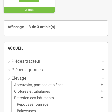
En stock
Affichage 1-3 de 3 article(s)
ACCUEIL
Pièces tracteur
add
Pièces agricoles
add
Elevage
remove
Abreuvoirs, pompes et pièces
add
Clôtures et tubulaires
add
Entretien des bâtiments
remove
Repousse fourrage
Balayeuses