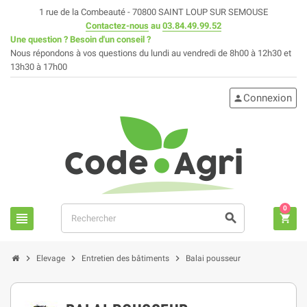
1 rue de la Combeauté - 70800 SAINT LOUP SUR SEMOUSE
Contactez-nous
au
03.84.49.99.52
Une question ? Besoin d'un conseil ?
Nous répondons à vos questions du lundi au vendredi de 8h00 à 12h30 et
13h30 à 17h00
Connexion
person
0
view_headline
search
shopping_cart
chevron_right
chevron_right
chevron_right
Elevage
Entretien des bâtiments
Balai pousseur