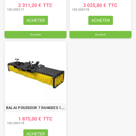
2 311,20 €
TTC
3 025,80 €
TTC
102-205177
102-205178
ACHETER
ACHETER
En stock
En stock
BALAI POUSSEUR 7 RANGEES 1.5 METRES
1 875,00 €
TTC
102-205179
ACHETER