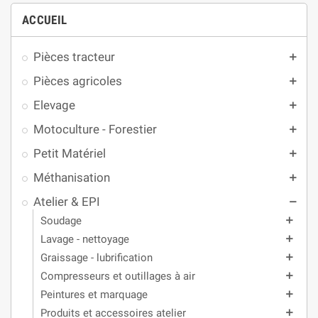
ACCUEIL
Pièces tracteur
add
Pièces agricoles
add
Elevage
add
Motoculture - Forestier
add
Petit Matériel
add
Méthanisation
add
Atelier & EPI
remove
Soudage
add
Lavage - nettoyage
add
Graissage - lubrification
add
Compresseurs et outillages à air
add
Peintures et marquage
add
Produits et accessoires atelier
add