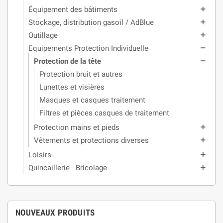
Équipement des bâtiments
add
Stockage, distribution gasoil / AdBlue
add
Outillage
add
Equipements Protection Individuelle
remove
Protection de la tête
remove
Protection bruit et autres
Lunettes et visières
Masques et casques traitement
Filtres et pièces casques de traitement
Protection mains et pieds
add
Vêtements et protections diverses
add
Loisirs
add
Quincaillerie - Bricolage
add
NOUVEAUX PRODUITS