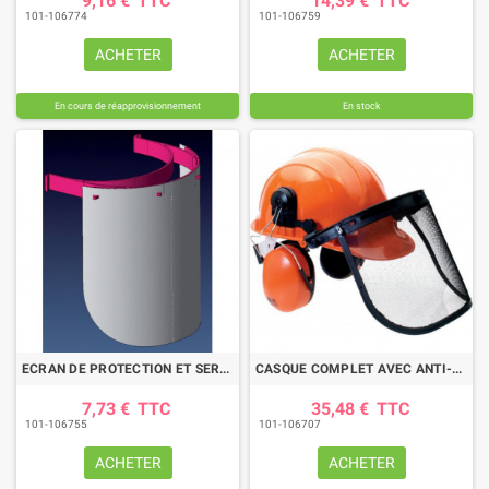
9,16 €
TTC
14,39 €
TTC
101-106774
101-106759
ACHETER
ACHETER
En cours de réapprovisionnement
En stock
ECRAN DE PROTECTION ET SERRE TETE REGLABLE
CASQUE COMPLET AVEC ANTI-BRUIT ET VISIERE
7,73 €
TTC
35,48 €
TTC
101-106755
101-106707
ACHETER
ACHETER