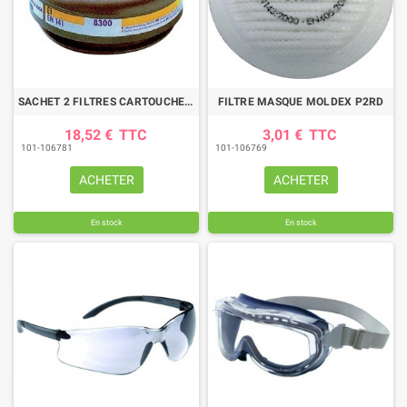
SACHET 2 FILTRES CARTOUCHES A2 MASQUE 8000
FILTRE MASQUE MOLDEX P2RD
18,52 €
TTC
3,01 €
TTC
101-106781
101-106769
ACHETER
ACHETER
En stock
En stock