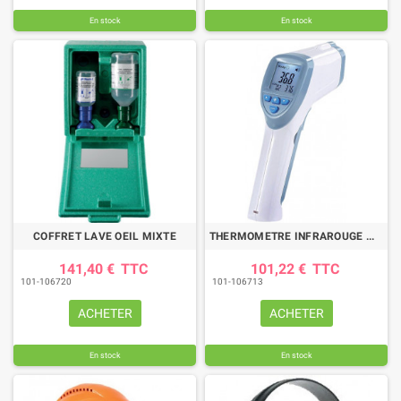
En stock
En stock
COFFRET LAVE OEIL MIXTE
THERMOMETRE INFRAROUGE MEDICAL CE 0.3
141,40 €
TTC
101,22 €
TTC
101-106720
101-106713
ACHETER
ACHETER
En stock
En stock