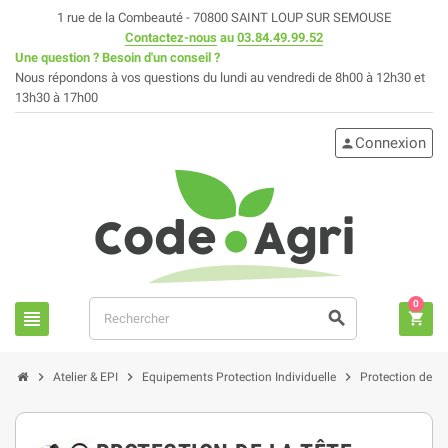
1 rue de la Combeauté - 70800 SAINT LOUP SUR SEMOUSE
Contactez-nous
au
03.84.49.99.52
Une question ? Besoin d'un conseil ?
Nous répondons à vos questions du lundi au vendredi de 8h00 à 12h30 et
13h30 à 17h00
Connexion
person
0
view_headline
search
shopping_cart
chevron_right
chevron_right
chevron_right
Atelier & EPI
Equipements Protection Individuelle
Protection de la 