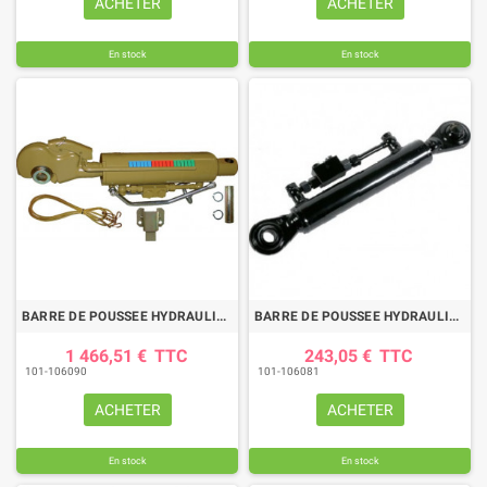
ACHETER
ACHETER
En stock
En stock
BARRE DE POUSSEE HYDRAULIQUE SANS CHAPE-CROCHET LG 637-885 CAT3
BARRE DE POUSSEE HYDRAULIQUE ROTULE-ROTULE LG 470-680 CAT2
1 466,51 €
TTC
243,05 €
TTC
101-106090
101-106081
ACHETER
ACHETER
En stock
En stock