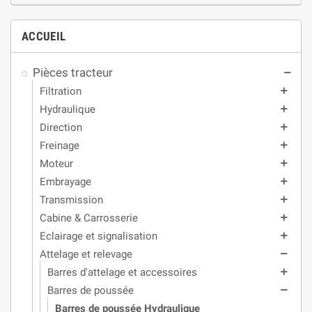
ACCUEIL
Pièces tracteur
remove
Filtration
add
Hydraulique
add
Direction
add
Freinage
add
Moteur
add
Embrayage
add
Transmission
add
Cabine & Carrosserie
add
Eclairage et signalisation
add
Attelage et relevage
remove
Barres d'attelage et accessoires
add
Barres de poussée
remove
Barres de poussée Hydraulique