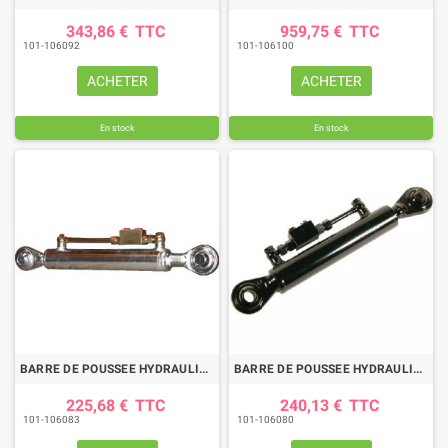
343,86 €
TTC
959,75 €
TTC
101-106092
101-106100
ACHETER
ACHETER
En stock
En stock
BARRE DE POUSSEE HYDRAULIQUE ROTULE-ROTULE LG 410-570 CAT1
BARRE DE POUSSEE HYDRAULIQUE ROTULE-ROTULE LG 550-830 CAT2
225,68 €
TTC
240,13 €
TTC
101-106083
101-106080