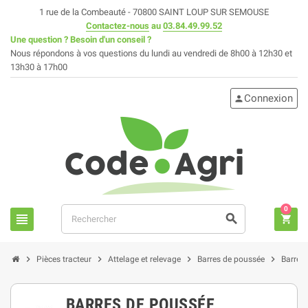
1 rue de la Combeauté - 70800 SAINT LOUP SUR SEMOUSE
Contactez-nous
au
03.84.49.99.52
Une question ? Besoin d'un conseil ?
Nous répondons à vos questions du lundi au vendredi de 8h00 à 12h30 et
13h30 à 17h00
Connexion
person
0
view_headline
search
shopping_cart
chevron_right
chevron_right
chevron_right
chevron_right
Pièces tracteur
Attelage et relevage
Barres de poussée
Barres
BARRES DE POUSSÉE