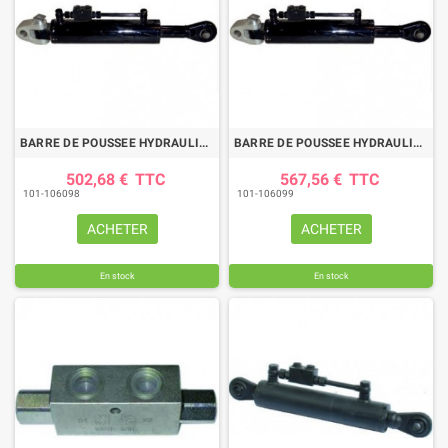
BARRE DE POUSSEE HYDRAULIQUE CHAPE-ROTULE LG 674-924 CAT2/3
BARRE DE POUSSEE HYDRAULIQUE CHAPE-ROTULE LG 675-925 CAT2/3
502,68 €
TTC
567,56 €
TTC
101-106098
101-106099
ACHETER
ACHETER
En stock
En stock