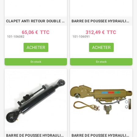
CLAPET ANTI RETOUR DOUBLE PILOTE 3/8
BARRE DE POUSSEE HYDRAULIQUE ROTULE-ROTULE LG 480-680 CAT1
65,06 €
TTC
312,49 €
TTC
101-106082
101-106091
ACHETER
ACHETER
En stock
En stock
BARRE DE POUSSEE HYDRAULIQUE ROTULE-ROTULE LG 620-900 CAT2
BARRE DE POUSSEE HYDRAULIQUE SANS CHAPE-CROCHET LG 655-915 CAT3/2