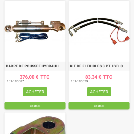
BARRE DE POUSSEE HYDRAULIQUE ROTULE-CROCHET LG 550-770 CAT2
KIT DE FLEXIBLES 3 PT. HYD. COUPL. 1/2 -3/8
376,00 €
TTC
83,34 €
TTC
101-106087
101-106079
ACHETER
ACHETER
En stock
En stock