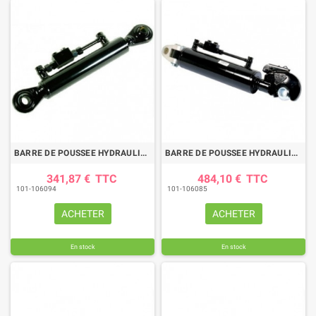
BARRE DE POUSSEE HYDRAULIQUE ROTULE-ROTULE LG 610-890 CAT2
BARRE DE POUSSEE HYDRAULIQUE CHAPE-CROCHET LG 575-750 CAT3
341,87 €
TTC
484,10 €
TTC
101-106094
101-106085
ACHETER
ACHETER
En stock
En stock