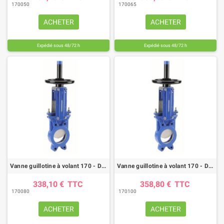
170050
170065
ACHETER
ACHETER
Expédié sous 48/72 h
Expédié sous 48/72 h
Vanne guillotine à volant 170 - DN 80mm - FTE/NBR - GN10
Vanne guillotine à volant 170 - DN 100mm - FTE/NBR - GN10
338,10 €
TTC
358,80 €
TTC
170080
170100
ACHETER
ACHETER