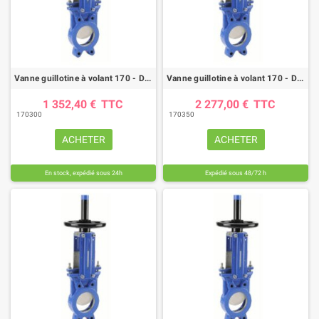
Vanne guillotine à volant 170 - DN 300mm - FTE/NBR - GN10
Vanne guillotine à volant 170 - DN 350mm - FTE/NBR - GN10
1 352,40 €
TTC
2 277,00 €
TTC
170300
170350
ACHETER
ACHETER
En stock, expédié sous 24h
Expédié sous 48/72 h