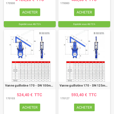
170500
170083
ACHETER
ACHETER
Expédié sous 48/72 h
Expédié sous 48/72 h
Vanne guillotine 170 - DN 100mm - FTE/NBR - kit levier
Vanne guillotine 170 - DN 125mm - FTE/NBR - kit levier
524,40 €
TTC
593,40 €
TTC
170103
170127
ACHETER
ACHETER