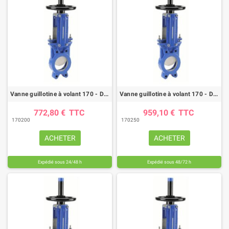
Vanne guillotine à volant 170 - DN 200mm - FTE/NBR - GN10
Vanne guillotine à volant 170 - DN 250mm - FTE/NBR - GN10
772,80 €
TTC
959,10 €
TTC
170200
170250
ACHETER
ACHETER
Expédié sous 24/48 h
Expédié sous 48/72 h