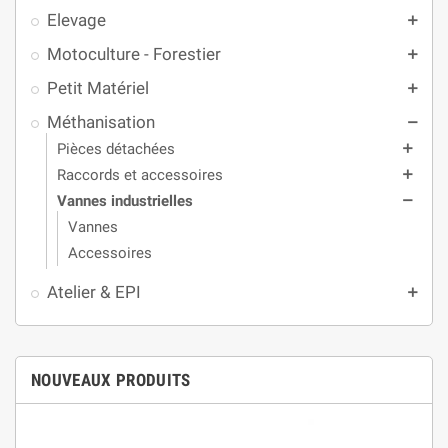
Elevage
add
Motoculture - Forestier
add
Petit Matériel
add
Méthanisation
remove
Pièces détachées
add
Raccords et accessoires
add
Vannes industrielles
remove
Vannes
Accessoires
Atelier & EPI
add
NOUVEAUX PRODUITS