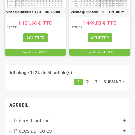
Vanne guillotine 170 - DN 250mm - FTE/NBR - fin de course
Vanne guillotine 170 - DN 300mm - FTE/NBR - fin de course
1 131,60 €
TTC
1 449,00 €
TTC
170251
170301
ACHETER
ACHETER
Expédié sous 48/72 h
Expédié sous 48/72 h
Affichage 1-24 de 50 article(s)
1
2
3
SUIVANT
navigate_next
ACCUEIL
Pièces tracteur
add
Pièces agricoles
add