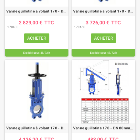
Vanne guillotine à volant 170 - DN 400mm - FTE/NBR - GN10
Vanne guillotine à volant 170 - DN 450mm - FTE/NBR - GN10
2 829,00 €
TTC
3 726,00 €
TTC
170400
170450
ACHETER
ACHETER
Expédié sous 48/72 h
Expédié sous 48/72 h
Vanne guillotine à volant 170 - DN 500mm - FTE/NBR - GN10
Vanne guillotine 170 - DN 80mm - FTE/NBR - kit levier
4 126,20 €
TTC
483,00 €
TTC