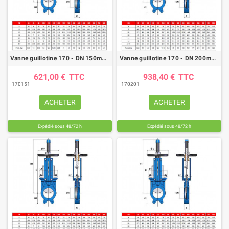
Vanne guillotine 170 - DN 150mm - FTE/NBR - fin de course
Vanne guillotine 170 - DN 200mm - FTE/NBR - fin de course
621,00 €
TTC
938,40 €
TTC
170151
170201
ACHETER
ACHETER
Expédié sous 48/72 h
Expédié sous 48/72 h