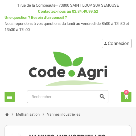
1 rue de la Combeauté - 70800 SAINT LOUP SUR SEMOUSE
Contactez-nous
au
03.84.49.99.52
Une question ? Besoin d'un conseil ?
Nous répondons à vos questions du lundi au vendredi de 8h00 à 12h30 et
13h30 à 17h00
Connexion
person
0
view_headline
search
shopping_cart
chevron_right
chevron_right
Méthanisation
Vannes industrielles