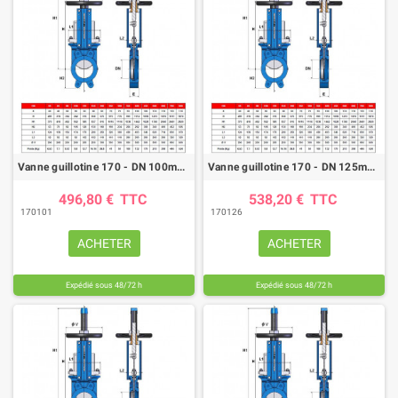
Vanne guillotine 170 - DN 100mm - FTE/NBR - fin de course
Vanne guillotine 170 - DN 125mm - FTE/NBR - fin de course
496,80 €
TTC
538,20 €
TTC
170101
170126
ACHETER
ACHETER
Expédié sous 48/72 h
Expédié sous 48/72 h