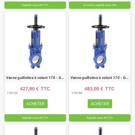
Expédié sous 48/72 h
En stock, expédié sous 24h
Vanne guillotine à volant 170 - DN 125mm - FTE/NBR - GN10
Vanne guillotine à volant 170 - DN 150mm - FTE/NBR - GN10
427,80 €
TTC
483,00 €
TTC
170125
170150
ACHETER
ACHETER
Expédié sous 48/72 h
Expédié sous 48/72 h