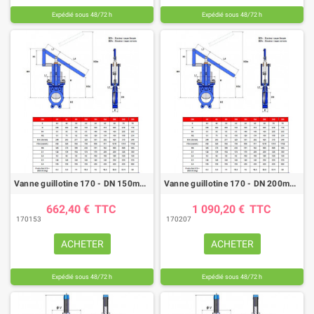
Expédié sous 48/72 h
Expédié sous 48/72 h
Vanne guillotine 170 - DN 150mm - FTE/NBR - kit levier
Vanne guillotine 170 - DN 200mm - FTE/NBR - kit levier
662,40 €
TTC
1 090,20 €
TTC
170153
170207
ACHETER
ACHETER
Expédié sous 48/72 h
Expédié sous 48/72 h