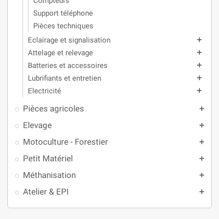
Compteurs
Support téléphone
Pièces techniques
Eclairage et signalisation
add
Attelage et relevage
add
Batteries et accessoires
add
Lubrifiants et entretien
add
Electricité
add
Pièces agricoles
add
Elevage
add
Motoculture - Forestier
add
Petit Matériel
add
Méthanisation
add
Atelier & EPI
add