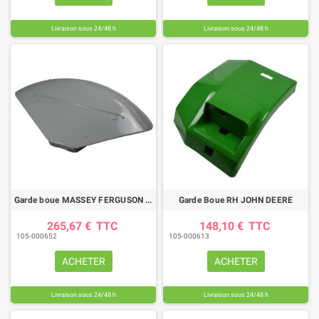
Livraison sous 24/48 h
Livraison sous 24/48 h
Garde boue MASSEY FERGUSON (LH/RH)
Garde Boue RH JOHN DEERE
265,67 €
TTC
148,10 €
TTC
105-000652
105-000613
ACHETER
ACHETER
Livraison sous 24/48 h
Livraison sous 24/48 h