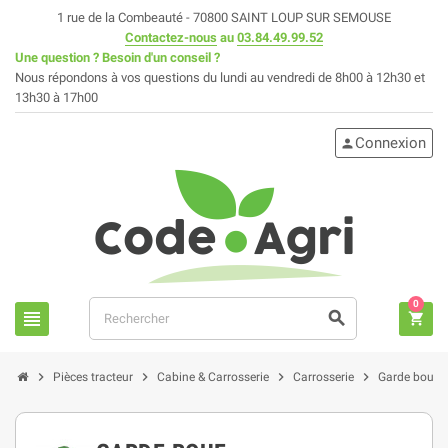
1 rue de la Combeauté - 70800 SAINT LOUP SUR SEMOUSE
Contactez-nous
au
03.84.49.99.52
Une question ? Besoin d'un conseil ?
Nous répondons à vos questions du lundi au vendredi de 8h00 à 12h30 et
13h30 à 17h00
Connexion
person
0
view_headline
search
shopping_cart
chevron_right
chevron_right
chevron_right
chevron_right
Pièces tracteur
Cabine & Carrosserie
Carrosserie
Garde boue