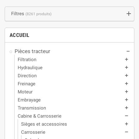
Filtres
(8261 produits)
ACCUEIL
Pièces tracteur
remove
Filtration
add
Hydraulique
add
Direction
add
Freinage
add
Moteur
add
Embrayage
add
Transmission
add
Cabine & Carrosserie
remove
Sièges et accessoires
add
Carrosserie
remove