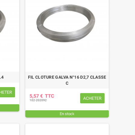
.4
FIL CLOTURE GALVA N°16 D2,7 CLASSE
C
HETER
5,57 €
TTC
ACHETER
102-202092
En stock