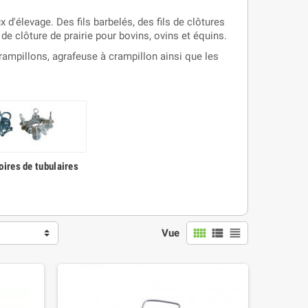
'élevage. Des fils barbelés, des fils de clôtures
 clôture de prairie pour bovins, ovins et équins.
ampillons, agrafeuse à crampillon ainsi que les
ires de tubulaires
view_comfy
view_list
view_headline
Vue