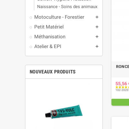
Naissance - Soins des animaux
Motoculture - Forestier
add
Petit Matériel
add
Méthanisation
add
Atelier & EPI
add
RONCE
NOUVEAUX PRODUITS
55,56
102-2020