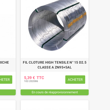
RICHE
FIL CLOTURE HIGH TENSILE N° 15 D2.5
CLASSE A ZN95+5AL
5,39 €
TTC
HETER
ACHETER
102-202086
En cours de réapprovisionnement