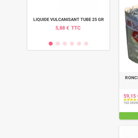
pour pompe
LIQUIDE VULCANISANT TUBE 25 GR
INDICAT
SI
5,88 €
TTC
0
C
RONCE
59,15
102-2020