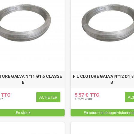
OTURE GALVA N°11 Ø1,6 CLASSE
FIL CLOTURE GALVA N°12 Ø1,
B
B
€
TTC
5,57 €
TTC
ACHETER
AC
87
102-202088
En stock
En cours de réapprovisionne