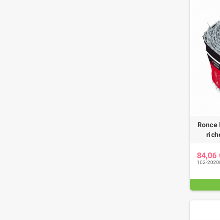
Ronce 
rich
84,06
102-2020