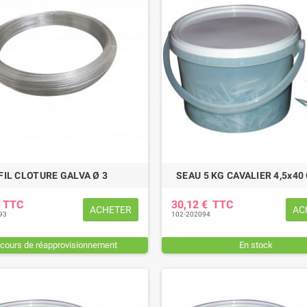
FIL CLOTURE GALVA Ø 3
SEAU 5 KG CAVALIER 4,5x40
€
TTC
30,12 €
TTC
ACHETER
AC
93
102-202094
 cours de réapprovisionnement
En stock