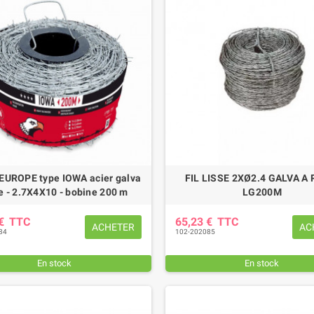
EUROPE type IOWA acier galva
FIL LISSE 2XØ2.4 GALVA A 
e - 2.7X4X10 - bobine 200 m
LG200M
 €
TTC
65,23 €
TTC
ACHETER
AC
84
102-202085
En stock
En stock