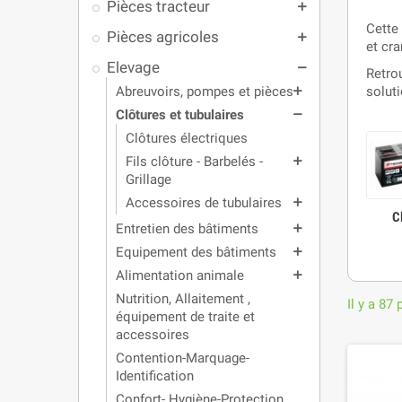
Pièces tracteur
add
Cette
Pièces agricoles
add
et cr
Elevage
remove
Retro
Abreuvoirs, pompes et pièces
solut
add
Clôtures et tubulaires
remove
Clôtures électriques
Fils clôture - Barbelés -
add
Grillage
Accessoires de tubulaires
add
C
Entretien des bâtiments
add
Equipement des bâtiments
add
Alimentation animale
add
Nutrition, Allaitement ,
Il y a 87 
équipement de traite et
accessoires
Contention-Marquage-
Identification
Confort- Hygiène-Protection