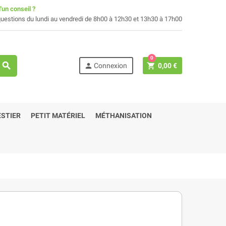
'un conseil ?
uestions du lundi au vendredi de 8h00 à 12h30 et 13h30 à 17h00
0
search
person
shopping_cart
Connexion
0,00 €
STIER
PETIT MATÉRIEL
MÉTHANISATION