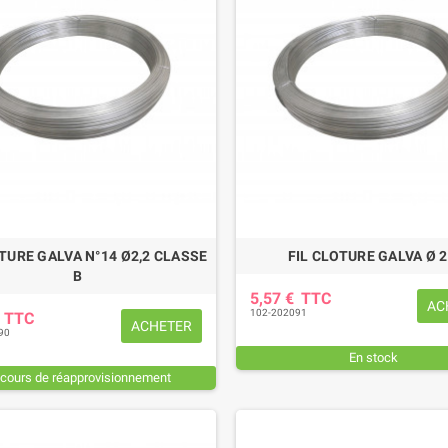
OTURE GALVA N°14 Ø2,2 CLASSE
FIL CLOTURE GALVA Ø 2
B
5,57 €
TTC
AC
102-202091
€
TTC
ACHETER
90
En stock
 cours de réapprovisionnement