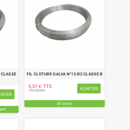
8 CLASSE
FIL CLOTURE GALVA N°13 Ø2 CLASSE B
(1 avis)
5,57 €
TTC
ACHETER
102-202089
HETER
En stock
ment