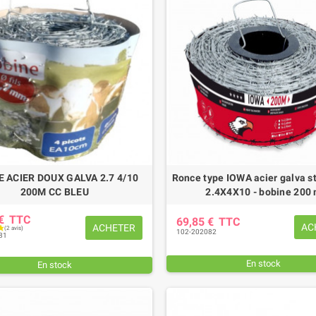
EUR DE SERRAGE 27
PATIN D'USURE (intérieur)
M
FAUCHEUSE POTTINGER
,85 €
TTC
78,36 €
TTC
 ACIER DOUX GALVA 2.7 4/10
Ronce type IOWA acier galva s
200M CC BLEU
2.4X4X10 - bobine 200
 €
TTC
69,85 €
TTC
AC
ACHETER
102-202082
81
En stock
En stock