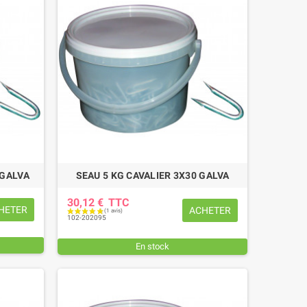
 GALVA
SEAU 5 KG CAVALIER 3X30 GALVA
30,12 €
TTC
HETER
ACHETER
102-202095
(2 avis)
En stock