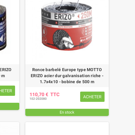
 ERIZO
Ronce barbelé Europe type MOTTO
0 m
ERIZO acier dur galvanisation riche -
1.7x4x10 - bobine de 500 m
HETER
110,70 €
TTC
ACHETER
102-202080
En stock