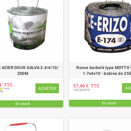
 ACIER DOUX GALVA 2.4/4/10/
Ronce barbelé type MOTTO
200M
1.7x4x10 - bobine de 25
 €
TTC
57,46 €
TTC
AC
ACHETER
102-202079
78
En stock
En stock