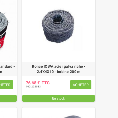
ANILLE COMPLETE TORSE FIL 7
MANILLE TORSE FIL 7 MM Ø T
MM Ø TROU 8,5 MM
8,5 MM
10,56 €
TTC
7,08 €
TTC
tandard -
Ronce IOWA acier galva riche -
 m
2.4X4X10 - bobine 200 m
76,68 €
TTC
HETER
ACHETER
102-202083
En stock