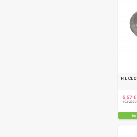
FIL CL
5,57 
102-2020
En