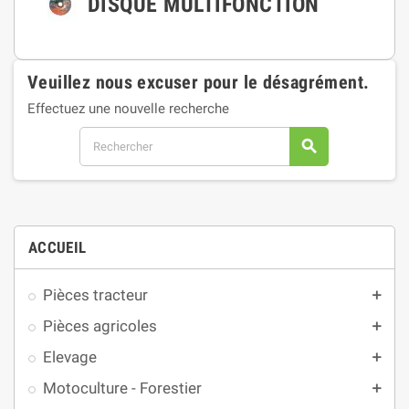
DISQUE MULTIFONCTION
Veuillez nous excuser pour le désagrément.
Effectuez une nouvelle recherche
search
ACCUEIL
Pièces tracteur
add
Pièces agricoles
add
Elevage
add
Motoculture - Forestier
add