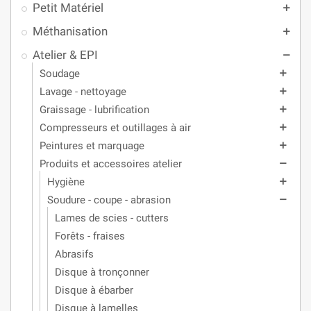
Petit Matériel
add
Méthanisation
add
Atelier & EPI
remove
Soudage
add
Lavage - nettoyage
add
Graissage - lubrification
add
Compresseurs et outillages à air
add
Peintures et marquage
add
Produits et accessoires atelier
remove
Hygiène
add
Soudure - coupe - abrasion
remove
Lames de scies - cutters
Forêts - fraises
Abrasifs
Disque à tronçonner
Disque à ébarber
Disque à lamelles