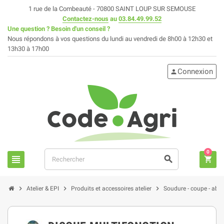
1 rue de la Combeauté - 70800 SAINT LOUP SUR SEMOUSE
Contactez-nous
au
03.84.49.99.52
Une question ? Besoin d'un conseil ?
Nous répondons à vos questions du lundi au vendredi de 8h00 à 12h30 et
13h30 à 17h00
Connexion
person
0
view_headline
search
shopping_cart
chevron_right
chevron_right
chevron_right
Atelier & EPI
Produits et accessoires atelier
Soudure - coupe - abr