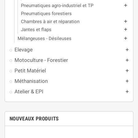
Pneumatiques agro-industriel et TP
add
Pneumatiques forestiers
Chambres à air et réparation
add
Jantes et flaps
add
Mélangeuses - Désileuses
add
Elevage
add
Motoculture - Forestier
add
Petit Matériel
add
Méthanisation
add
Atelier & EPI
add
NOUVEAUX PRODUITS