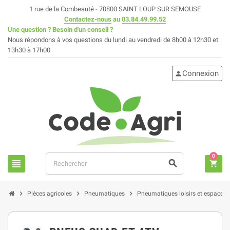
1 rue de la Combeauté - 70800 SAINT LOUP SUR SEMOUSE
Contactez-nous
au
03.84.49.99.52
Une question ? Besoin d'un conseil ?
Nous répondons à vos questions du lundi au vendredi de 8h00 à 12h30 et
13h30 à 17h00
Connexion
person
0
view_headline
search
shopping_cart
chevron_right
chevron_right
chevron_right
Pièces agricoles
Pneumatiques
Pneumatiques loisirs et espaces 