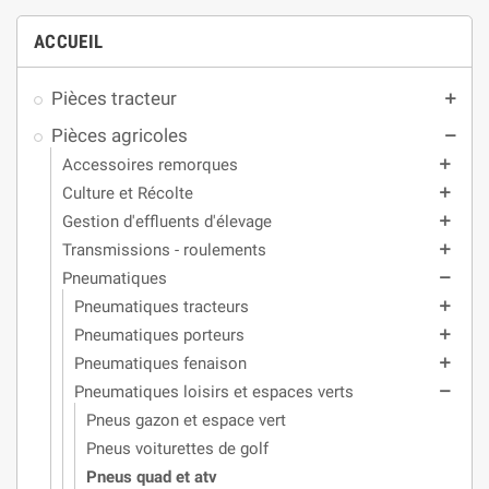
ACCUEIL
Pièces tracteur
add
Pièces agricoles
remove
Accessoires remorques
add
Culture et Récolte
add
Gestion d'effluents d'élevage
add
Transmissions - roulements
add
Pneumatiques
remove
Pneumatiques tracteurs
add
Pneumatiques porteurs
add
Pneumatiques fenaison
add
Pneumatiques loisirs et espaces verts
remove
Pneus gazon et espace vert
Pneus voiturettes de golf
Pneus quad et atv