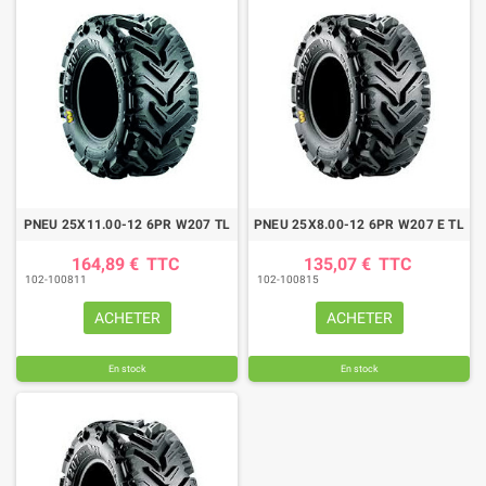
PNEU 25X11.00-12 6PR W207 TL
PNEU 25X8.00-12 6PR W207 E TL
164,89 €
TTC
135,07 €
TTC
102-100811
102-100815
ACHETER
ACHETER
En stock
En stock