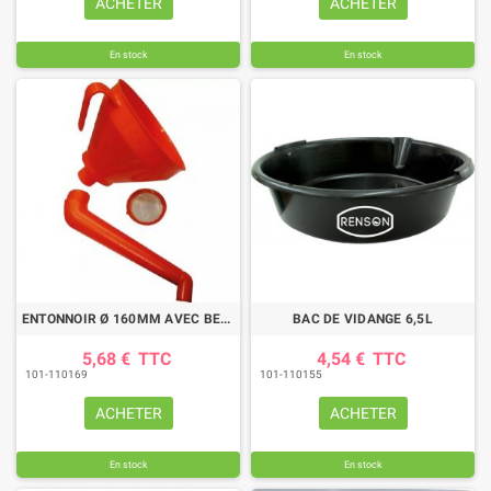
ACHETER
ACHETER
En stock
En stock
ENTONNOIR Ø 160MM AVEC BEC RIGIDE ET FILTRE
BAC DE VIDANGE 6,5L
5,68 €
TTC
4,54 €
TTC
101-110169
101-110155
ACHETER
ACHETER
En stock
En stock