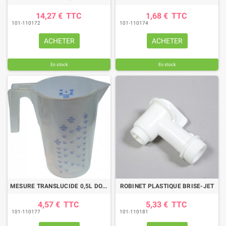
14,27 €
TTC
1,68 €
TTC
101-110172
101-110174
ACHETER
ACHETER
En stock
En stock
MESURE TRANSLUCIDE 0,5L DOUBLE GRADUATION
ROBINET PLASTIQUE BRISE-JET
4,57 €
TTC
5,33 €
TTC
101-110177
101-110181