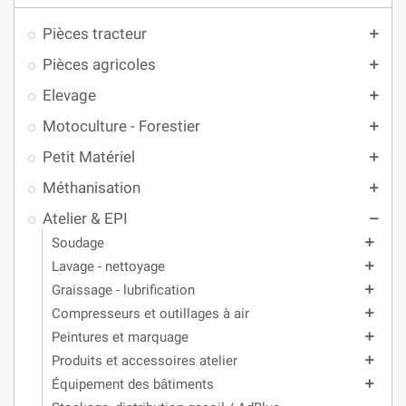
Pièces tracteur
add
Pièces agricoles
add
Elevage
add
Motoculture - Forestier
add
Petit Matériel
add
Méthanisation
add
Atelier & EPI
remove
Soudage
add
Lavage - nettoyage
add
Graissage - lubrification
add
Compresseurs et outillages à air
add
Peintures et marquage
add
Produits et accessoires atelier
add
Équipement des bâtiments
add