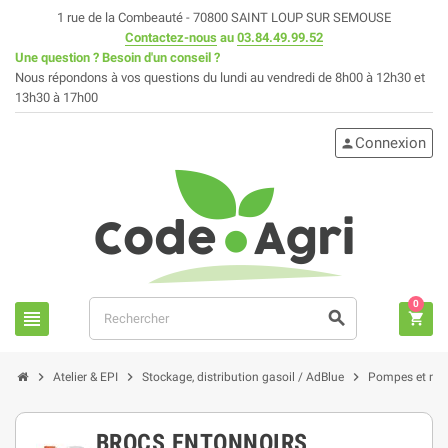
1 rue de la Combeauté - 70800 SAINT LOUP SUR SEMOUSE
Contactez-nous
au
03.84.49.99.52
Une question ? Besoin d'un conseil ?
Nous répondons à vos questions du lundi au vendredi de 8h00 à 12h30 et
13h30 à 17h00
Connexion
person
0
view_headline
search
shopping_cart
chevron_right
chevron_right
chevron_right
Atelier & EPI
Stockage, distribution gasoil / AdBlue
Pompes et mat
BROCS ENTONNOIRS