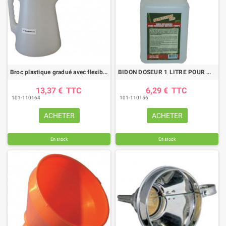
Broc plastique gradué avec flexible, contenance 5l
BIDON DOSEUR 1 LITRE POUR MELANGE 2 TEMPS
13,37 €
TTC
6,29 €
TTC
101-110164
101-110156
ACHETER
ACHETER
En stock
En stock