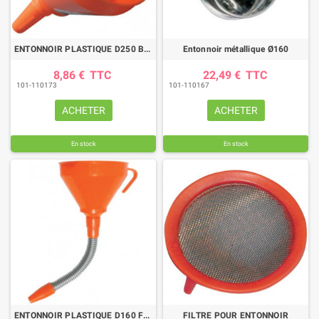
ENTONNOIR PLASTIQUE D250 BEC DROIT
Entonnoir métallique Ø160
8,86 €
TTC
22,49 €
TTC
101-110173
101-110167
ACHETER
ACHETER
En stock
En stock
ENTONNOIR PLASTIQUE D160 FLEX.METAL
FILTRE POUR ENTONNOIR