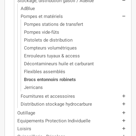
Stockage, distribution gasoil / AdBlue
remove
AdBlue
Pompes et matériels
remove
Pompes stations de transfert
Pompes vide-fûts
Pistolets de distribution
Compteurs volumétriques
Enrouleurs tuyaux & access
Décontamineurs huile et carburant
Flexibles assemblés
Brocs entonnoirs robinets
Jerricans
Fournitures et accessoires
add
Distribution stockage hydrocarbure
add
Outillage
add
Equipements Protection Individuelle
add
Loisirs
add