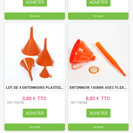
ACHETER
ACHETER
En stock
En stock
LOT DE 4 ENTONNOIRS PLASTIQUES
ENTONNOIR 160MM AVEC FLEXIBLE ET FILTRE
3,80 €
TTC
8,82 €
TTC
101-110176
101-110165
ACHETER
ACHETER
En stock
En stock