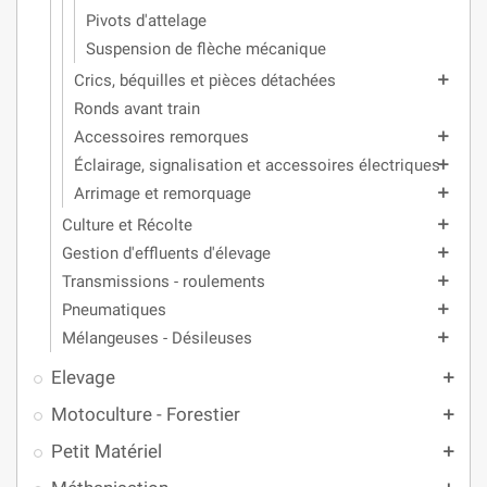
Pivots d'attelage
Suspension de flèche mécanique
Crics, béquilles et pièces détachées
add
Ronds avant train
Accessoires remorques
add
Éclairage, signalisation et accessoires électriques
add
Arrimage et remorquage
add
Culture et Récolte
add
Gestion d'effluents d'élevage
add
Transmissions - roulements
add
Pneumatiques
add
Mélangeuses - Désileuses
add
Elevage
add
Motoculture - Forestier
add
Petit Matériel
add