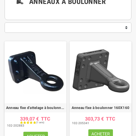
ANNEAUX À BOULONNER
Anneau fixe d'attelage à boulonner 145X145 8 trous
Anneau fixe à boulonner 160X160
339,07 €
TTC
303,73 €
TTC
102-205341
102-202883
ACHETER