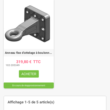
Anneau fixe d'attelage à boulonner 145X145/160 8 trous
319,80 €
TTC
102-205349
ACHETER
En cours de réapprovisionnement
Affichage 1-5 de 5 article(s)
(1 avis)