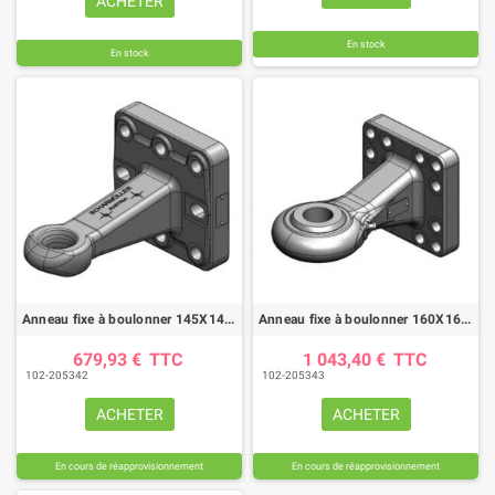
ACHETER
En stock
En stock
Anneau fixe à boulonner 145X145 Ø40 SCHARMULLER
Anneau fixe à boulonner 160X160 Ø51 SCHARMULLER
679,93 €
TTC
1 043,40 €
TTC
102-205342
102-205343
ACHETER
ACHETER
En cours de réapprovisionnement
En cours de réapprovisionnement