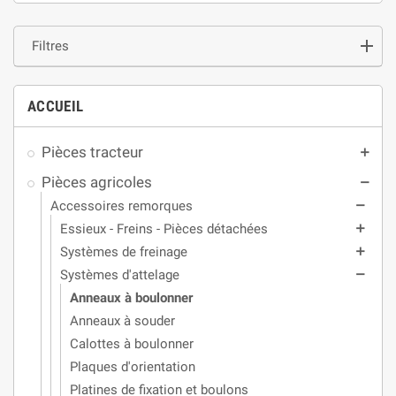
Filtres
ACCUEIL
Pièces tracteur
add
Pièces agricoles
remove
Accessoires remorques
remove
Essieux - Freins - Pièces détachées
add
Systèmes de freinage
add
Systèmes d'attelage
remove
Anneaux à boulonner
Anneaux à souder
Calottes à boulonner
Plaques d'orientation
Platines de fixation et boulons