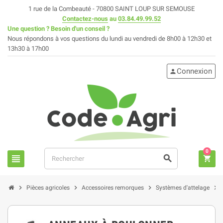
1 rue de la Combeauté - 70800 SAINT LOUP SUR SEMOUSE
Contactez-nous
au
03.84.49.99.52
Une question ? Besoin d'un conseil ?
Nous répondons à vos questions du lundi au vendredi de 8h00 à 12h30 et
13h30 à 17h00
Connexion
person
0
view_headline
search
shopping_cart
chevron_right
chevron_right
chevron_right
chevron_right
Pièces agricoles
Accessoires remorques
Systèmes d'attelage