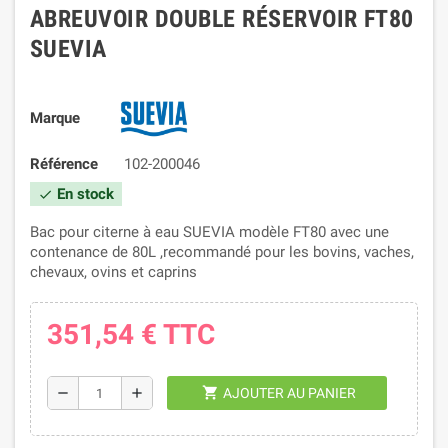
ABREUVOIR DOUBLE RÉSERVOIR FT80
SUEVIA
Marque
Référence
102-200046
En stock
check
Bac pour citerne à eau SUEVIA modèle FT80 avec une
contenance de 80L ,recommandé pour les bovins, vaches,
chevaux, ovins et caprins
351,54 €
TTC
shopping_cart
remove
add
AJOUTER AU PANIER