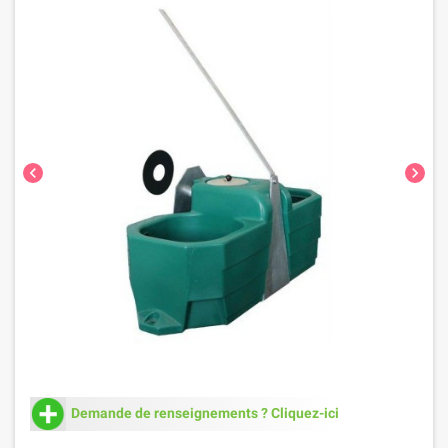
chevron_left
chevron_right
Demande de renseignements ? Cliquez-ici