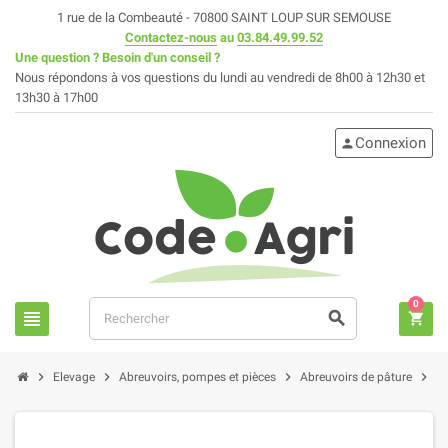
1 rue de la Combeauté - 70800 SAINT LOUP SUR SEMOUSE
Contactez-nous
au
03.84.49.99.52
Une question ? Besoin d'un conseil ?
Nous répondons à vos questions du lundi au vendredi de 8h00 à 12h30 et
13h30 à 17h00
Connexion
person
0
view_headline
search
shopping_cart
chevron_right
chevron_right
chevron_right
chevron_right
Elevage
Abreuvoirs, pompes et pièces
Abreuvoirs de pâture
Ab