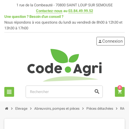
1 rue de la Combeauté - 70800 SAINT LOUP SUR SEMOUSE
Contactez-nous
au
03.84.49.99.52
Une question ? Besoin d'un conseil ?
Nous répondons à vos questions du lundi au vendredi de 8h00 à 12h30 et
13h30 à 17h00
Connexion
person
0
view_headline
search
shopping_cart
chevron_right
chevron_right
chevron_right
chevron_right
Elevage
Abreuvoirs, pompes et pièces
Pièces détachées
RACC