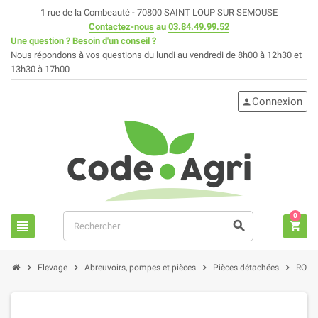
1 rue de la Combeauté - 70800 SAINT LOUP SUR SEMOUSE
Contactez-nous
au
03.84.49.99.52
Une question ? Besoin d'un conseil ?
Nous répondons à vos questions du lundi au vendredi de 8h00 à 12h30 et
13h30 à 17h00
Connexion
person
0
view_headline
search
shopping_cart
chevron_right
chevron_right
chevron_right
chevron_right
Elevage
Abreuvoirs, pompes et pièces
Pièces détachées
ROBI