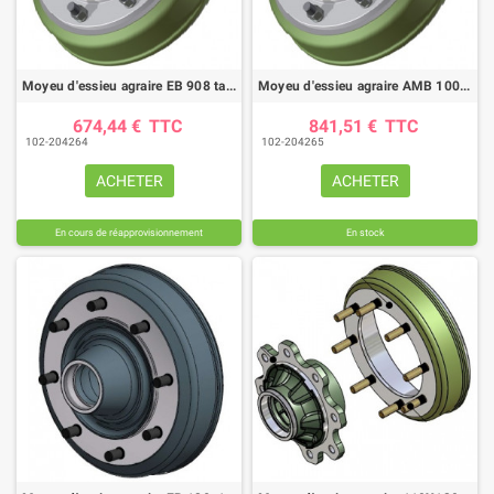
Moyeu d'essieu agraire EB 908 tambour Ø400X80
Moyeu d'essieu agraire AMB 1008 AF Ø400X80
674,44 €
TTC
841,51 €
TTC
102-204264
102-204265
ACHETER
ACHETER
En cours de réapprovisionnement
En stock