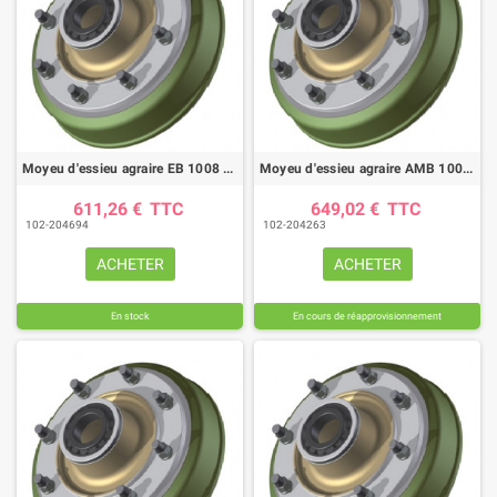
Moyeu d'essieu agraire EB 1008 tambour Ø400X80
Moyeu d'essieu agraire AMB 1008 tambour Ø355X80
611,26 €
TTC
649,02 €
TTC
(1 avis)
102-204694
102-204263
ACHETER
ACHETER
En stock
En cours de réapprovisionnement