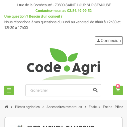
1 rue de la Combeauté - 70800 SAINT LOUP SUR SEMOUSE
Contactez-nous
au
03.84.49.99.52
Une question ? Besoin d'un conseil ?
Nous répondons à vos questions du lundi au vendredi de 8h00 à 12h30 et
13h30 à 17h00
Connexion
person
0
view_headline
search
shopping_cart
chevron_right
chevron_right
chevron_right
Pièces agricoles
Accessoires remorques
Essieux - Freins - Pièces