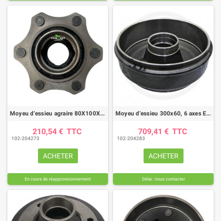
Moyeu d'essieu agraire 80X100X250, 7006 NFF
Moyeu d'essieu 300x60, 6 axes EA 205
210,54 €
TTC
709,41 €
TTC
102-204273
102-204283
ACHETER
ACHETER
En cours de réapprovisionnement
Délai : nous contacter