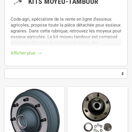
KITS MOYEU-TAMBOUR
Code-agri, spécialiste de la vente en ligne d'essieux
agricoles, propose toute la pièce détachée pour essieux
agraires. Dans cette rubrique, retrouvez les moyeux pour
essieux agricoles. Le kit moyeu tambour est composé
du moyeu d'essieu, du tambour d'essieu, des
roulements d'essieu, des goujons et écrous d'essieu.
Afficher plus
trending_flat