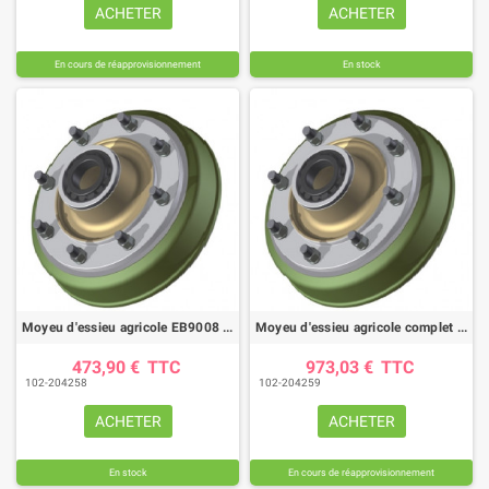
ACHETER
ACHETER
En cours de réapprovisionnement
En stock
Moyeu d'essieu agricole EB9008 tambour Ø350X60
Moyeu d'essieu agricole complet AMB 9008 tambour Ø355X80
473,90 €
TTC
973,03 €
TTC
102-204258
102-204259
ACHETER
ACHETER
En stock
En cours de réapprovisionnement