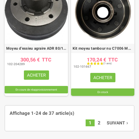
Moyeu d'essieu agraire ADR 80/100, 706 tambour Ø300X60
Kit moyeu tambour nu C7006 MF250X60 AMB NM
300,56 €
TTC
170,24 €
TTC
102-204289
102-101667
ACHETER
ACHETER
En cours de réapprovisionnement
En stock
Affichage 1-24 de 37 article(s)
1
2
SUIVANT
navigate_next