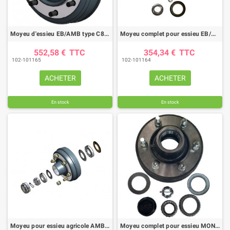
Moyeu d'essieu EB/AMB type C8008 MF355X60
Moyeu complet pour essieu EB/AMB type C7006 MF250X60
552,58 €
TTC
354,34 €
TTC
102-101165
102-101164
ACHETER
ACHETER
En stock
En stock
Moyeu pour essieu agricole AMB C6006 MF250X60
Moyeu complet pour essieu MONROC 706 MF 255X60B