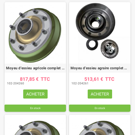
Moyeu d'essieu agricole complet AMB 9008 tambour Ø400X80
Moyeu d'essieu agraire complet AMB 9008 tambour Ø350X60
817,85 €
TTC
513,61 €
TTC
102-204260
102-204261
ACHETER
ACHETER
En stock
En stock