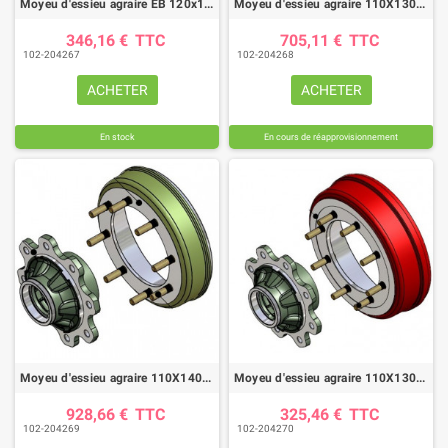
Moyeu d'essieu agraire EB 120x125, 808 MF tambour Ø350X60
Moyeu d'essieu agraire 110X130, 8008 FF tambour Ø350X60
346,16 €
TTC
705,11 €
TTC
102-204267
102-204268
ACHETER
ACHETER
En stock
En cours de réapprovisionnement
Moyeu d'essieu agraire 110X140, 9008 FF tambour Ø350X60
Moyeu d'essieu agraire 110X130, 8008 FF tambour Ø400X80
928,66 €
TTC
325,46 €
TTC
102-204269
102-204270