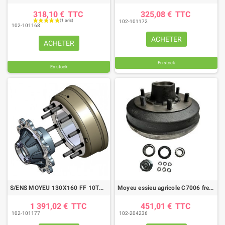
318,10 €
TTC
325,08 €
TTC
102-101172
102-101168
ACHETER
ACHETER
En stock
En stock
S/ENS MOYEU 130X160 FF 10TRS 406X120
Moyeu essieu agricole C7006 freiné MF300X60 AMB NM
1 391,02 €
TTC
451,01 €
TTC
102-101177
102-204236