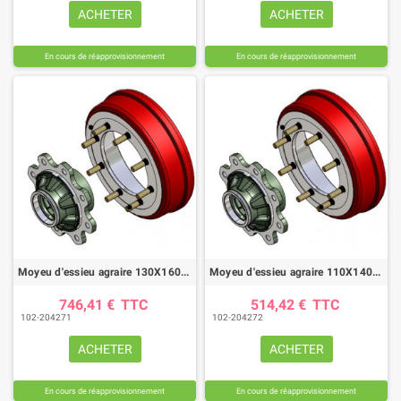
ACHETER
ACHETER
En cours de réapprovisionnement
En cours de réapprovisionnement
Moyeu d'essieu agraire 130X160, 1008 FF tambour Ø400X80
Moyeu d'essieu agraire 110X140, 9008 FF tambour Ø400X80
746,41 €
TTC
514,42 €
TTC
102-204271
102-204272
ACHETER
ACHETER
En cours de réapprovisionnement
En cours de réapprovisionnement