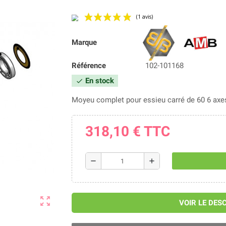
Marque
(1 avis)
Référence
102-101168
En stock
check
Moyeu complet pour essieu carré de 60 6 ax
318,10 €
TTC
remove
add
zoom_out_map
VOIR LE DES