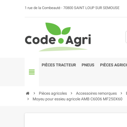
1 rue de la Combeauté - 70800 SAINT LOUP SUR SEMOUSE
PIÈCES TRACTEUR
PNEUS
PIÈCES AGRIC
view_headline
chevron_right
Pièces agricoles
chevron_right
Accessoires remorques
chevron_right
chevron_right
Moyeu pour essieu agricole AMB C6006 MF250X60