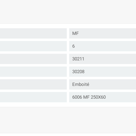
MF
6
30211
30208
Emboité
6006 MF 250X60