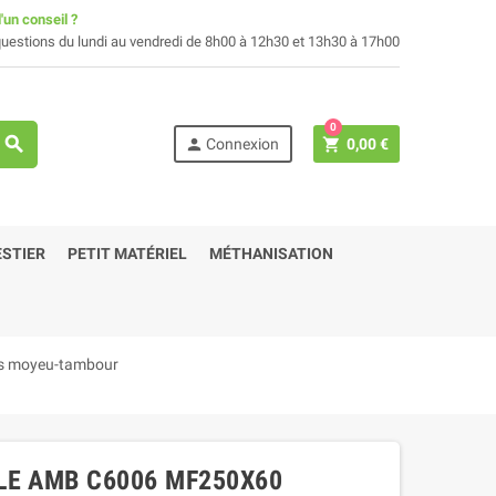
'un conseil ?
uestions du lundi au vendredi de 8h00 à 12h30 et 13h30 à 17h00
0
search
person
shopping_cart
Connexion
0,00 €
STIER
PETIT MATÉRIEL
MÉTHANISATION
ts moyeu-tambour
LE AMB C6006 MF250X60