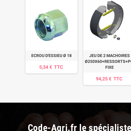
ECROU D'ESSIEU Ø 18
JEU DE 2 MACHOIRES
Ø250X60+RESSORTS+P
5,34 €
TTC
FIXE
94,25 €
TTC
Code-Agri.fr le spécialist