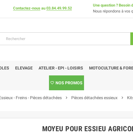
Une question ? Besoin d
Contactez-nous
au
03.84.49.99.52
Nous répondons à vos q
OLES
ELEVAGE
ATELIER - EPI - LOISIRS
MOTOCULTURE & FORE
NOS PROMOS
Essieux - Freins - Pièces détachées
chevron_right
Pièces détachées essieux
chevron_right
Ki
MOYEU POUR ESSIEU AGRICO