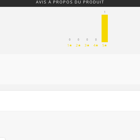
AVIS À PROPOS DU PRODUIT
1
0
0
0
0
1★
2★
3★
4★
5★