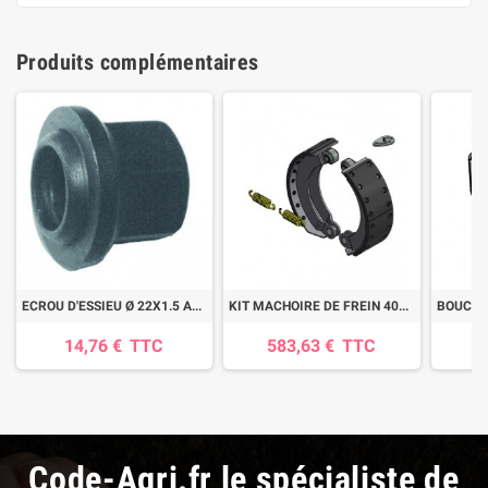
Produits complémentaires
ECROU D'ESSIEU Ø 22X1.5 AMB
KIT MACHOIRE DE FREIN 406X120S RIVETE
BOUCHO
14,76 €
TTC
583,63 €
TTC
3
Code-Agri.fr le spécialiste de