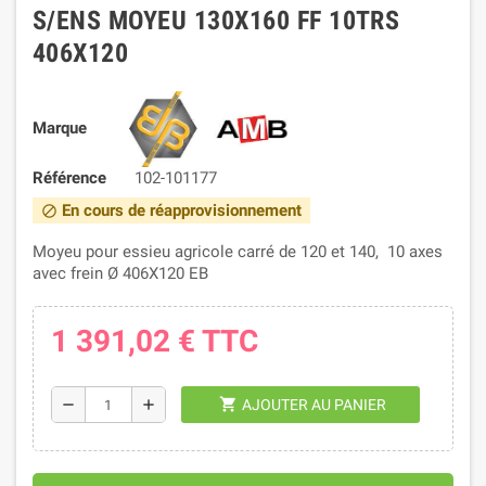
S/ENS MOYEU 130X160 FF 10TRS
406X120
Marque
Référence
102-101177
En cours de réapprovisionnement
block
Moyeu pour essieu agricole carré de 120 et 140, 10 axes
avec frein Ø 406X120 EB
1 391,02 €
TTC
shopping_cart
remove
add
AJOUTER AU PANIER