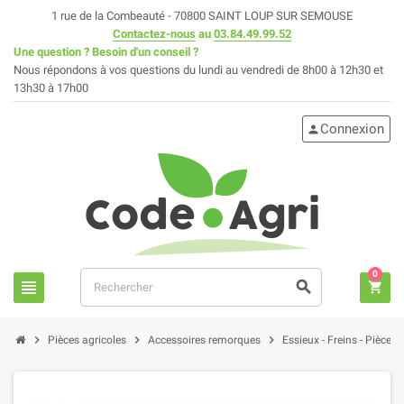
1 rue de la Combeauté - 70800 SAINT LOUP SUR SEMOUSE
Contactez-nous
au
03.84.49.99.52
Une question ? Besoin d'un conseil ?
Nous répondons à vos questions du lundi au vendredi de 8h00 à 12h30 et
13h30 à 17h00
Connexion
person
0
view_headline
search
shopping_cart
chevron_right
chevron_right
chevron_right
Pièces agricoles
Accessoires remorques
Essieux - Freins - Pièces