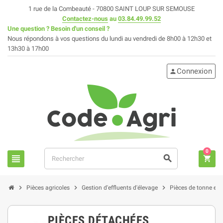
1 rue de la Combeauté - 70800 SAINT LOUP SUR SEMOUSE
Contactez-nous
au
03.84.49.99.52
Une question ? Besoin d'un conseil ?
Nous répondons à vos questions du lundi au vendredi de 8h00 à 12h30 et
13h30 à 17h00
Connexion
person
0
view_headline
search
shopping_cart
chevron_right
chevron_right
chevron_right
Pièces agricoles
Gestion d'effluents d'élevage
Pièces de tonne et fo
PIÈCES DÉTACHÉES