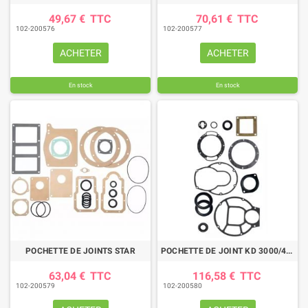
49,67 €
TTC
70,61 €
TTC
102-200576
102-200577
ACHETER
ACHETER
En stock
En stock
POCHETTE DE JOINTS STAR
POCHETTE DE JOINT KD 3000/4000/5000
63,04 €
TTC
116,58 €
TTC
102-200579
102-200580