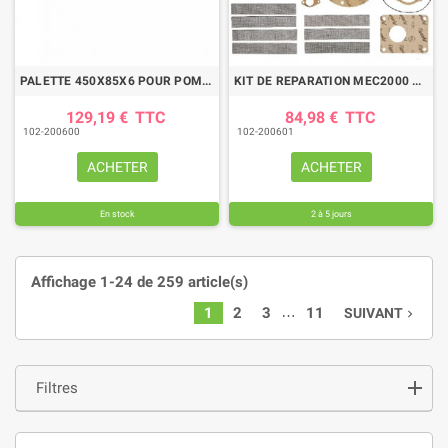
PALETTE 450X85X6 POUR POMPE JUROP PR150
KIT DE REPARATION MEC2000 STANDARD
129,19 €
TTC
84,98 €
TTC
102-200600
102-200601
ACHETER
ACHETER
En stock
2 à 5 jours
Affichage 1-24 de 259 article(s)
…
1
2
3
11
SUIVANT
navigate_next
Filtres