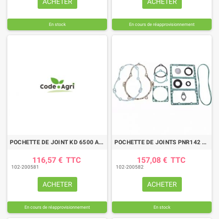
ACHETER
ACHETER
En stock
En cours de réapprovisionnement
POCHETTE DE JOINT KD 6500 A KD 14000
POCHETTE DE JOINTS PNR142 M SL
116,57 €
TTC
157,08 €
TTC
102-200581
102-200582
ACHETER
ACHETER
En cours de réapprovisionnement
En stock