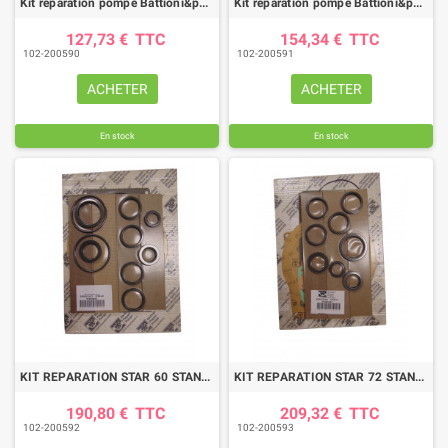
Kit réparation pompe Battioni&pagani MEC6500
Kit réparation pompe Battioni&pagani MEC8000
127,73 €
TTC
154,34 €
TTC
102-200590
102-200591
ACHETER
ACHETER
En stock
En stock
KIT REPARATION STAR 60 STANDARD
KIT REPARATION STAR 72 STANDARD
190,80 €
TTC
209,32 €
TTC
102-200592
102-200593