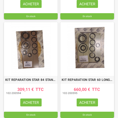
ACHETER
ACHETER
En stock
En stock
KIT REPARATION STAR 84 STANDARD
KIT REPARATION STAR 60 LONG LIFE
309,11 €
TTC
660,00 €
TTC
102-200594
102-200595
ACHETER
ACHETER
En stock
En stock