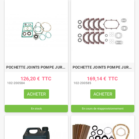
POCHETTE JOINTS POMPE JUROP PN102-122
POCHETTE JOINTS POMPE JUROP VL7 A VL27
126,20 €
TTC
169,14 €
TTC
102-200584
102-200585
ACHETER
ACHETER
En stock
En cours de réapprovisionnement