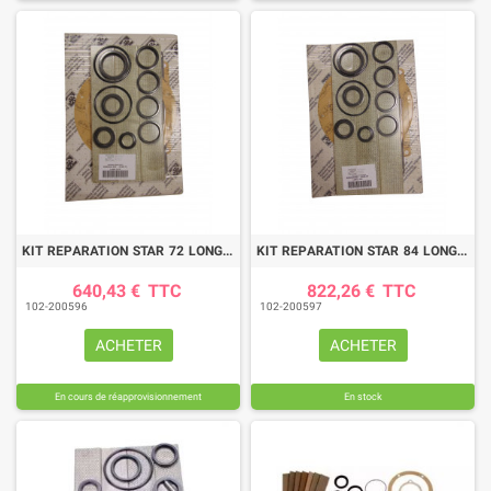
KIT REPARATION STAR 72 LONG LIFE
KIT REPARATION STAR 84 LONG LIFE
640,43 €
TTC
822,26 €
TTC
102-200596
102-200597
ACHETER
ACHETER
En cours de réapprovisionnement
En stock