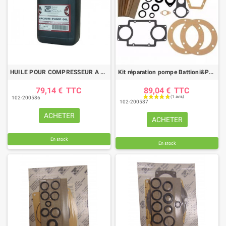
HUILE POUR COMPRESSEUR A LISIER Battioni Pagani (5 L)
Kit réparation pompe Battioni&Pagani MEC3000
79,14 €
TTC
89,04 €
TTC
102-200586
102-200587
ACHETER
ACHETER
En stock
En stock