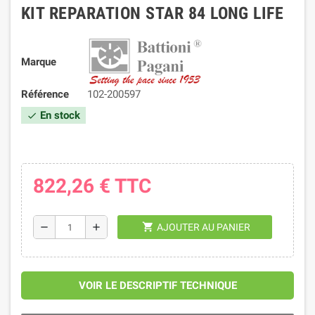
KIT REPARATION STAR 84 LONG LIFE
Marque
Référence
102-200597
En stock
check
822,26 €
TTC
shopping_cart
remove
add
AJOUTER AU PANIER
VOIR LE DESCRIPTIF TECHNIQUE