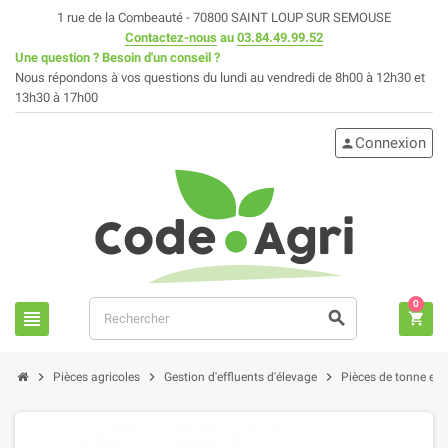
1 rue de la Combeauté - 70800 SAINT LOUP SUR SEMOUSE
Contactez-nous
au
03.84.49.99.52
Une question ? Besoin d'un conseil ?
Nous répondons à vos questions du lundi au vendredi de 8h00 à 12h30 et
13h30 à 17h00
Connexion
person
0
view_headline
search
shopping_cart
chevron_right
chevron_right
chevron_right
Pièces agricoles
Gestion d'effluents d'élevage
Pièces de tonne et fo