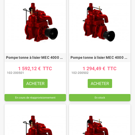
Pompe tonne à lisier MEC 4000 D LF
Pompe tonne à lisier MEC 4000 M-LF
1 592,12 €
TTC
1 294,49 €
TTC
102-200501
102-200502
ACHETER
ACHETER
En cours de réapprovisionnement
En stock