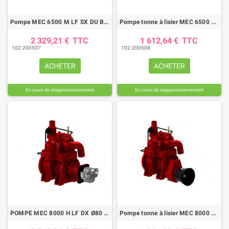
Pompe MEC 6500 M LF SX DU Battioni Pagani
Pompe tonne à lisier MEC 6500 M-LF Ø60 STD
2 329,21 €
TTC
1 612,64 €
TTC
102-200507
102-200508
ACHETER
ACHETER
En cours de réapprovisionnement
En cours de réapprovisionnement
POMPE MEC 8000 H LF DX Ø80 + MOTEUR HYD MOD KM30.51
Pompe tonne à lisier MEC 8000 M-LF Ø80 SX STD