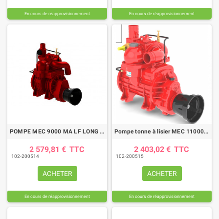
En cours de réapprovisionnement
En cours de réapprovisionnement
POMPE MEC 9000 MA LF LONG LIFE
Pompe tonne à lisier MEC 11000/M-LF LONG-LIFE
2 579,81 €
TTC
2 403,02 €
TTC
102-200514
102-200515
ACHETER
ACHETER
En cours de réapprovisionnement
En cours de réapprovisionnement