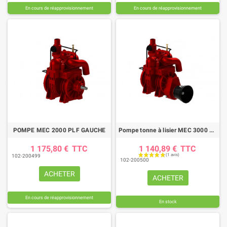
En cours de réapprovisionnement
En cours de réapprovisionnement
POMPE MEC 2000 PLF GAUCHE
Pompe tonne à lisier MEC 3000 M-LF
1 175,80 €
TTC
1 140,89 €
TTC
102-200499
102-200500
ACHETER
ACHETER
En cours de réapprovisionnement
En stock