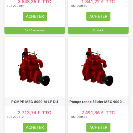
3 548,36 €
TTC
1 841,22 €
TTC
102-200509
102-200510
ACHETER
ACHETER
5 à 10 semaines
En stock
POMPE MEC 8000 M LF DU
Pompe tonne à lisier MEC 9000 LONG LIFE
2 713,74 €
TTC
2 491,36 €
TTC
102-200512
102-200513
ACHETER
ACHETER