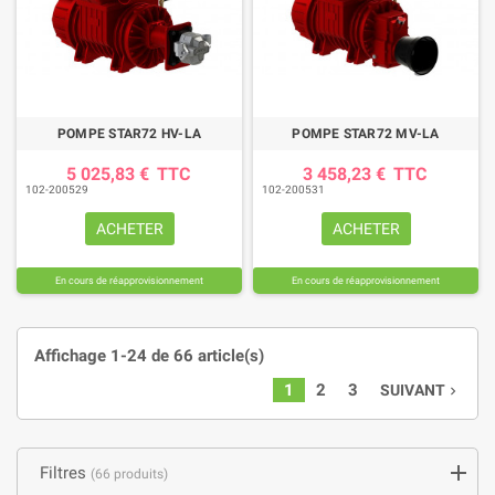
POMPE STAR72 HV-LA
POMPE STAR72 MV-LA
5 025,83 €
TTC
3 458,23 €
TTC
102-200529
102-200531
ACHETER
ACHETER
En cours de réapprovisionnement
En cours de réapprovisionnement
Affichage 1-24 de 66 article(s)
1
2
3
SUIVANT
navigate_next
Filtres
(66 produits)