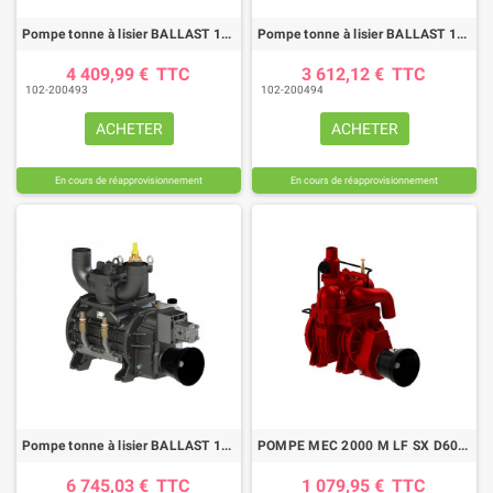
Pompe tonne à lisier BALLAST 16000 D LA
Pompe tonne à lisier BALLAST 16000 MA LA
4 409,99 €
TTC
3 612,12 €
TTC
102-200493
102-200494
ACHETER
ACHETER
En cours de réapprovisionnement
En cours de réapprovisionnement
Pompe tonne à lisier BALLAST 16000 K LA
POMPE MEC 2000 M LF SX D60 STD
6 745,03 €
TTC
1 079,95 €
TTC