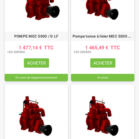
POMPE MEC 5000 / D LF
Pompe tonne à lisier MEC 5000 M-LF Ø60 STD
1 477,14 €
TTC
1 465,49 €
TTC
102-200504
102-200505
ACHETER
ACHETER
En cours de réapprovisionnement
En stock