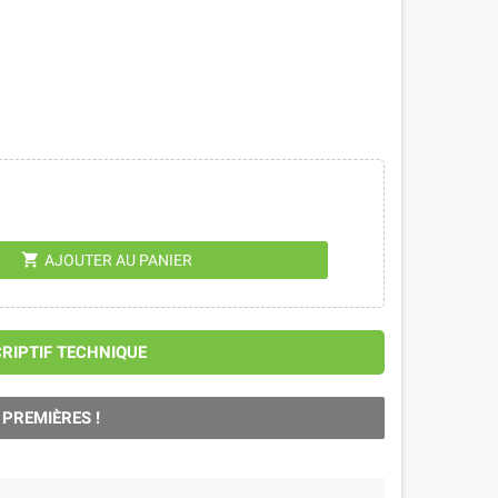
shopping_cart
AJOUTER AU PANIER
CRIPTIF TECHNIQUE
 PREMIÈRES !