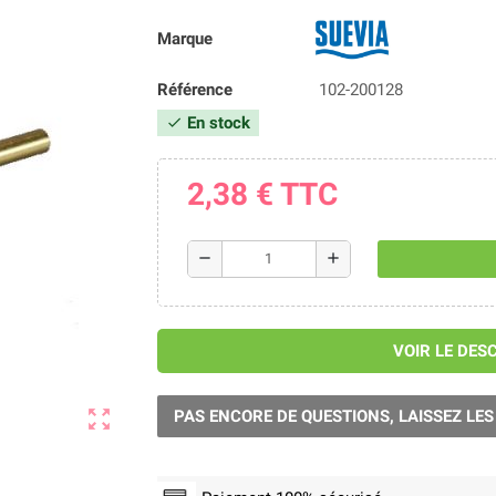
Marque
Référence
102-200128
En stock
check
2,38 €
TTC
remove
add
VOIR LE DES
zoom_out_map
PAS ENCORE DE QUESTIONS, LAISSEZ LES