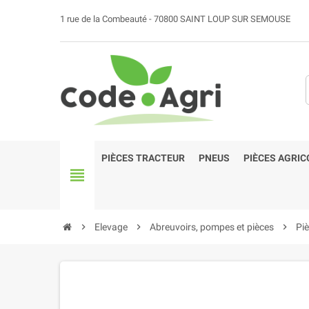
1 rue de la Combeauté - 70800 SAINT LOUP SUR SEMOUSE
PIÈCES TRACTEUR
PNEUS
PIÈCES AGRIC
view_headline
chevron_right
Elevage
chevron_right
Abreuvoirs, pompes et pièces
chevron_right
Pi