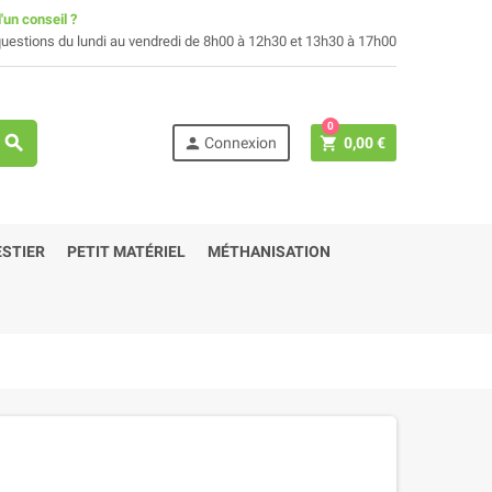
'un conseil ?
uestions du lundi au vendredi de 8h00 à 12h30 et 13h30 à 17h00
0
search
person
shopping_cart
Connexion
0,00 €
STIER
PETIT MATÉRIEL
MÉTHANISATION