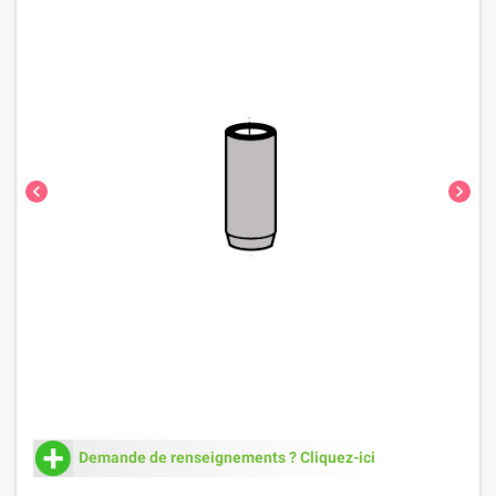
chevron_left
chevron_right
Demande de renseignements ? Cliquez-ici