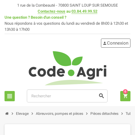
1 rue de la Combeauté - 70800 SAINT LOUP SUR SEMOUSE
Contactez-nous
au
03.84.49.99.52
Une question ? Besoin d'un conseil ?
Nous répondons à vos questions du lundi au vendredi de 8h00 à 12h30 et
13h30 à 17h00
Connexion
person
0
view_headline
search
shopping_cart
chevron_right
chevron_right
chevron_right
chevron_right
Elevage
Abreuvoirs, pompes et pièces
Pièces détachées
Tube 