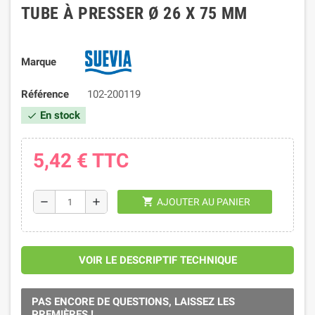
TUBE À PRESSER Ø 26 X 75 MM
Marque
Référence
102-200119
En stock
check
5,42 €
TTC
shopping_cart
remove
add
AJOUTER AU PANIER
VOIR LE DESCRIPTIF TECHNIQUE
PAS ENCORE DE QUESTIONS, LAISSEZ LES
PREMIÈRES !