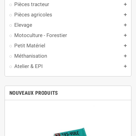
Pièces tracteur
add
Pièces agricoles
add
Elevage
add
Motoculture - Forestier
add
Petit Matériel
add
Méthanisation
add
Atelier & EPI
add
NOUVEAUX PRODUITS