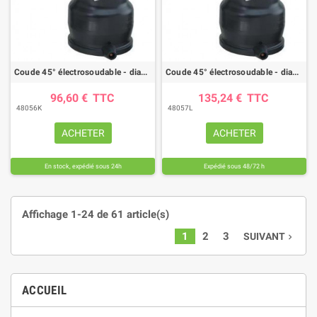
Coude 45° électrosoudable - diam. 125 - PE100 - PN16
Coude 45° électrosoudable - diam. 160 - PE100 - PN16
96,60 €
TTC
135,24 €
TTC
48056K
48057L
ACHETER
ACHETER
En stock, expédié sous 24h
Expédié sous 48/72 h
Affichage 1-24 de 61 article(s)
1
2
3
SUIVANT
navigate_next
ACCUEIL