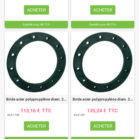
ACHETER
ACHETER
Expédié sous 48/72 h
Expédié sous 48/72 h
Bride acier polypropylène diam. 200mm
Bride acier polypropylène diam. 250mm
113,16 €
TTC
135,24 €
TTC
46517M
46519P
ACHETER
ACHETER