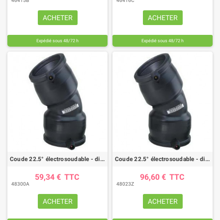
46415B
46416C
ACHETER
ACHETER
Expédié sous 48/72 h
Expédié sous 48/72 h
Coude 22.5° électrosoudable - diam. 110 - PE100 - PN16
Coude 22.5° électrosoudable - diam. 125 - PE100 - PN16
59,34 €
TTC
96,60 €
TTC
48300A
48023Z
ACHETER
ACHETER