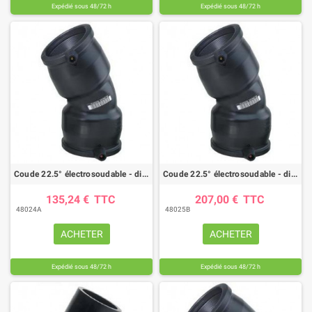
Expédié sous 48/72 h
Expédié sous 48/72 h
Coude 22.5° électrosoudable - diam. 160 - PE100 - PN16
Coude 22.5° électrosoudable - diam. 180 - PE100 - PN16
135,24 €
TTC
207,00 €
TTC
48024A
48025B
ACHETER
ACHETER
Expédié sous 48/72 h
Expédié sous 48/72 h