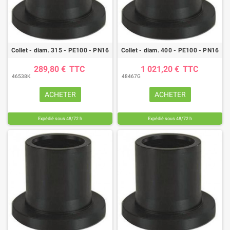
Collet - diam. 315 - PE100 - PN16
Collet - diam. 400 - PE100 - PN16
289,80 €
TTC
1 021,20 €
TTC
46538K
48467G
ACHETER
ACHETER
Expédié sous 48/72 h
Expédié sous 48/72 h