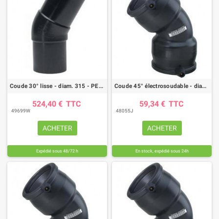
Coude 30° lisse - diam. 315 - PE100 - PN12.5
Coude 45° électrosoudable - diam. 110 - PE100 - PN16
524,40 €
TTC
59,34 €
TTC
49699W
48055J
ACHETER
ACHETER
Expédié sous 48/72 h
En stock, expédié sous 24h