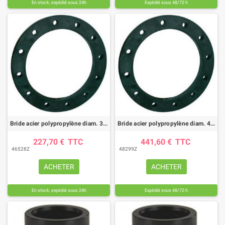
En stock, expédié sous 24h
Expédié sous 48/72 h
Bride acier polypropylène diam. 315mm
Bride acier polypropylène diam. 400mm
227,70 €
TTC
441,60 €
TTC
46528Z
48299Z
ACHETER
ACHETER
En stock, expédié sous 24h
Expédié sous 48/72 h