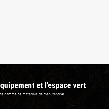
ANILLE COMPLETE TORSE FIL 7
MANILLE TORSE FIL 7 MM Ø T
MM Ø TROU 8,5 MM
8,5 MM
10,56 €
TTC
7,08 €
TTC
équipement et l'espace vert
large gamme de matériels de manutention.