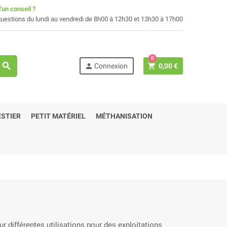
'un conseil ?
uestions du lundi au vendredi de 8h00 à 12h30 et 13h30 à 17h00
0
search
person
shopping_cart
Connexion
0,00 €
STIER
PETIT MATÉRIEL
MÉTHANISATION
 différentes utilisations pour des exploitations