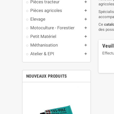
Pièces tracteur
add
agricoles
Pièces agricoles
add
Spéciali
accompag
Elevage
add
Ce
catalo
Motoculture - Forestier
add
des poss
Petit Matériel
add
Méthanisation
Veuil
add
Effect
Atelier & EPI
add
NOUVEAUX PRODUITS