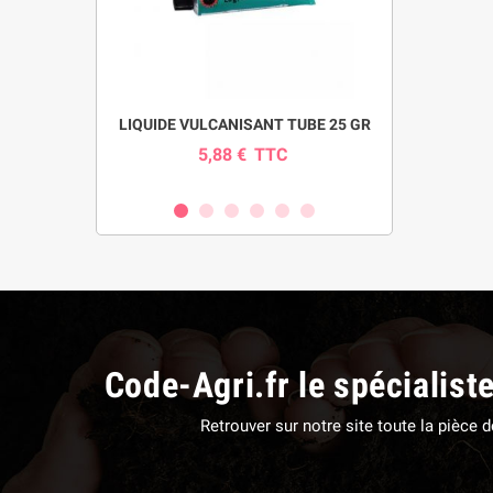
pour pompe
LIQUIDE VULCANISANT TUBE 25 GR
INDICAT
SI
5,88 €
TTC
0
C
Code-Agri.fr le spécialist
Retrouver sur notre site toute la pièce