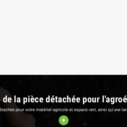
EUR DE SERRAGE 27
PATIN D'USURE (intérieur)
M
FAUCHEUSE POTTINGER
,85 €
TTC
78,36 €
TTC
e de la pièce détachée pour l'agro
 détachée pour votre matériel agricole et espace vert, ainsi qu'une 
+