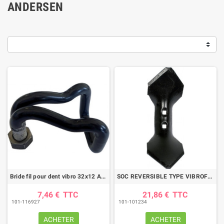
ANDERSEN
Bride fil pour dent vibro 32x12 Andersen
SOC REVERSIBLE TYPE VIBROFLEX 110X10X300 AD. KONGSKILDE
7,46 €
TTC
21,86 €
TTC
101-116927
101-101234
ACHETER
ACHETER