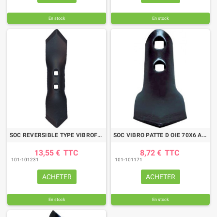
En stock
En stock
SOC REVERSIBLE TYPE VIBROFLEX 65X8X292 AD. KONGSKILDE
SOC VIBRO PATTE D OIE 70X6 AD. KONGSKILDE
13,55 €
TTC
8,72 €
TTC
101-101231
101-101171
ACHETER
ACHETER
En stock
En stock