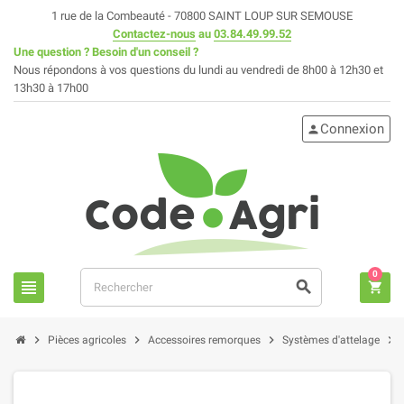
1 rue de la Combeauté - 70800 SAINT LOUP SUR SEMOUSE
Contactez-nous
au
03.84.49.99.52
Une question ? Besoin d'un conseil ?
Nous répondons à vos questions du lundi au vendredi de 8h00 à 12h30 et
13h30 à 17h00
Connexion
person
0
view_headline
search
shopping_cart
chevron_right
chevron_right
chevron_right
chevron_right
Pièces agricoles
Accessoires remorques
Systèmes d'attelage