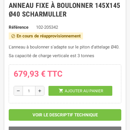
ANNEAU FIXE À BOULONNER 145X145
Ø40 SCHARMULLER
Référence
102-205342
En cours de réapprovisionnement
block
L'anneau à boulonner s'adapte sur le piton d'attelage Ø40.
Sa capacité de charge verticale est 3 tonnes
679,93 €
TTC
shopping_cart
remove
add
AJOUTER AU PANIER
VOIR LE DESCRIPTIF TECHNIQUE