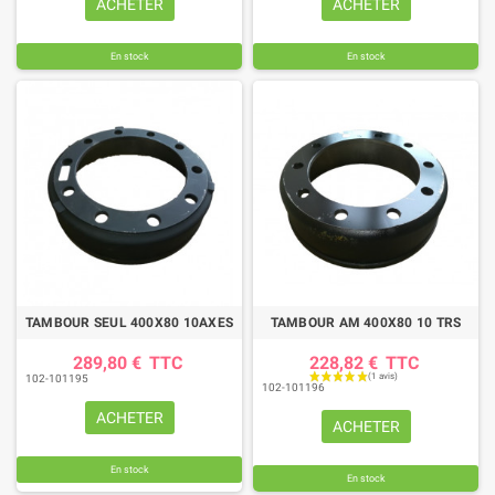
ACHETER
ACHETER
En stock
En stock
TAMBOUR SEUL 400X80 10AXES
TAMBOUR AM 400X80 10 TRS
289,80 €
TTC
228,82 €
TTC
102-101195
102-101196
ACHETER
ACHETER
En stock
En stock