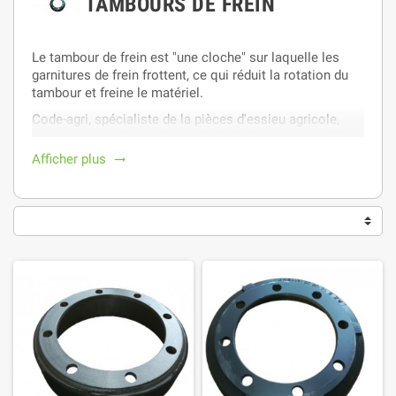
TAMBOURS DE FREIN
Le tambour de frein est "une cloche" sur laquelle les
garnitures de frein frottent, ce qui réduit la rotation du
tambour et freine le matériel.
Code-agri, spécialiste de la pièces d'essieu agricole,
vous propose des tambours de frein de marque origine,
des plus grands fabricants.
Afficher plus
trending_flat