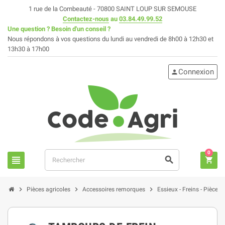
1 rue de la Combeauté - 70800 SAINT LOUP SUR SEMOUSE
Contactez-nous
au
03.84.49.99.52
Une question ? Besoin d'un conseil ?
Nous répondons à vos questions du lundi au vendredi de 8h00 à 12h30 et
13h30 à 17h00
Connexion
person
0
view_headline
search
shopping_cart
chevron_right
chevron_right
chevron_right
Pièces agricoles
Accessoires remorques
Essieux - Freins - Pièces