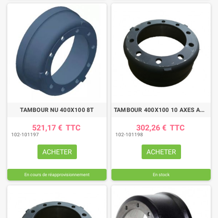
TAMBOUR NU 400X100 8T
TAMBOUR 400X100 10 AXES AMB
521,17 €
TTC
302,26 €
TTC
102-101197
102-101198
ACHETER
ACHETER
En cours de réapprovisionnement
En stock