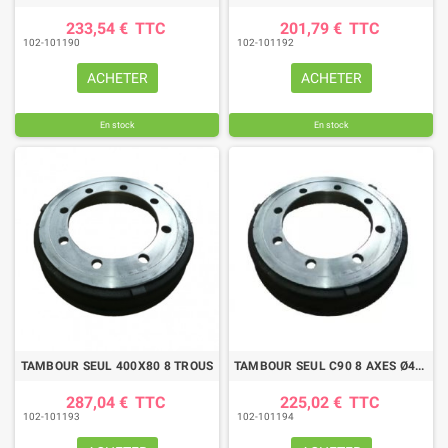
233,54 €
TTC
201,79 €
TTC
102-101190
102-101192
ACHETER
ACHETER
En stock
En stock
TAMBOUR SEUL 400X80 8 TROUS
TAMBOUR SEUL C90 8 AXES Ø400X80 AF
287,04 €
TTC
225,02 €
TTC
102-101193
102-101194