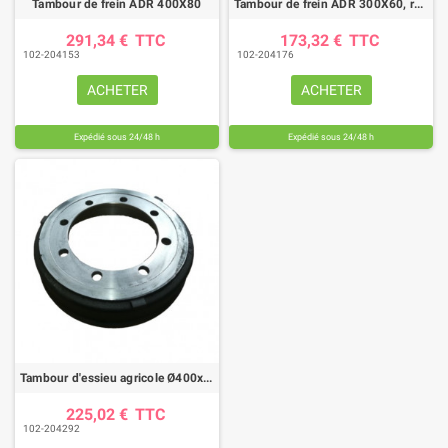
Tambour de frein ADR 400X80
Tambour de frein ADR 300X60, réf 66LFG0602
291,34 €
TTC
173,32 €
TTC
102-204153
102-204176
ACHETER
ACHETER
Expédié sous 24/48 h
Expédié sous 24/48 h
Tambour d'essieu agricole Ø400x80 8 trous, Essieux Bourgogne
225,02 €
TTC
102-204292