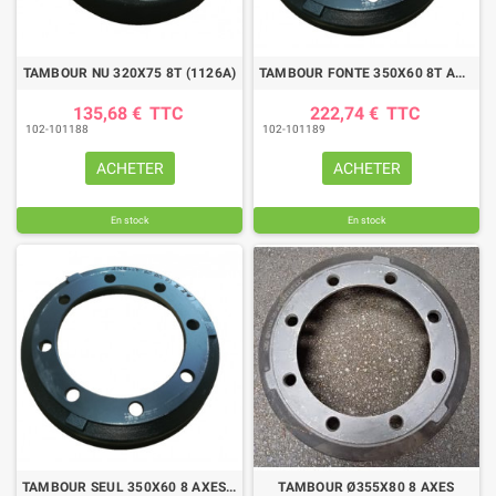
TAMBOUR NU 320X75 8T (1126A)
TAMBOUR FONTE 350X60 8T AMB
135,68 €
TTC
222,74 €
TTC
102-101188
102-101189
ACHETER
ACHETER
En stock
En stock
TAMBOUR SEUL 350X60 8 AXES Ø 21,5
TAMBOUR Ø355X80 8 AXES