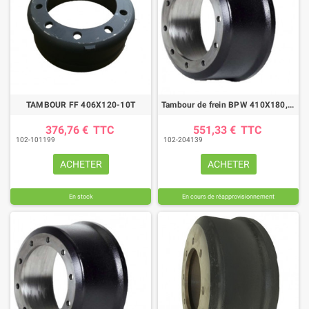
TAMBOUR FF 406X120-10T
Tambour de frein BPW 410X180, réf 03.106.91.07.0
376,76 €
TTC
551,33 €
TTC
102-101199
102-204139
ACHETER
ACHETER
En stock
En cours de réapprovisionnement