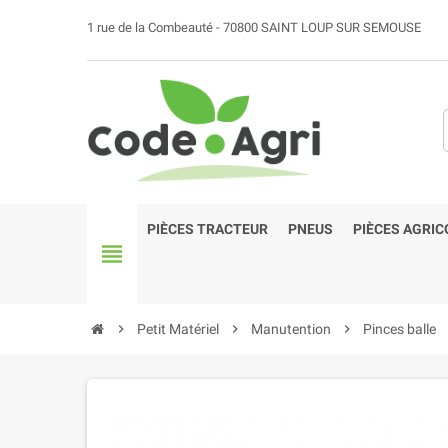
1 rue de la Combeauté - 70800 SAINT LOUP SUR SEMOUSE
PIÈCES TRACTEUR
PNEUS
PIÈCES AGRIC
view_headline
chevron_right
Petit Matériel
chevron_right
Manutention
chevron_right
Pinces balle
che