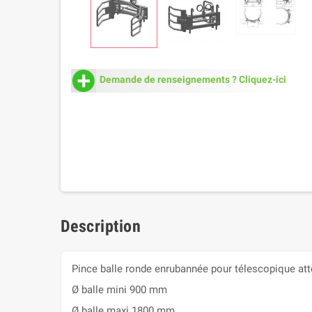
Demande de renseignements ? Cliquez-ici
Description
Pince balle ronde enrubannée pour télescopique at
Ø balle mini 900 mm
Ø balle maxi 1800 mm