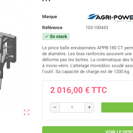
Marque
Référence
103-100443
En stock
check
Le pince balle enrubannées APPB-180 CT pe
de diamètre. Les bras renforcés assurent une p
déforme pas les bottes. La cinématique des b
à mono-vérin. L'attelage monobloc soudé assur
l'outil. Sa capacité de charge est de 1200 kg.
2 016,00 €
TTC
remove
add
zoom_out_map
VOIR LE DES