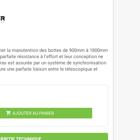
rmet la manutention des bottes de 900mm à 1800mm
arfaite résistance à l'effort et leur conception ne
ras est assurée par un système de synchronisation
e une parfaite liaison entre le télescopique et
shopping_cart
AJOUTER AU PANIER
CRIPTIF TECHNIQUE