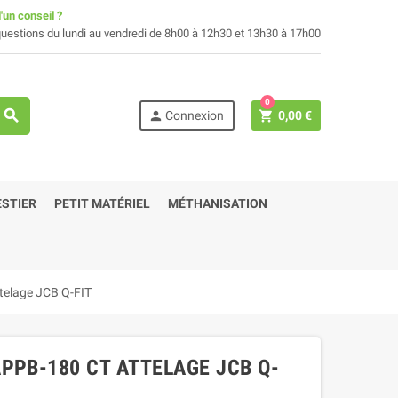
'un conseil ?
uestions du lundi au vendredi de 8h00 à 12h30 et 13h30 à 17h00
0
search
person
shopping_cart
Connexion
0,00 €
STIER
PETIT MATÉRIEL
MÉTHANISATION
telage JCB Q-FIT
PPB-180 CT ATTELAGE JCB Q-