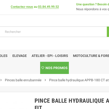
Une question ? Besoin d
Contactez-nous
au
03.84.49.99.52
Nous répondons à vos q
OLES
ELEVAGE
ATELIER - EPI - LOISIRS
MOTOCULTURE & FORE
NOS PROMOS
vron_right
Pinces balle enrubannée
chevron_right
Pince balle hydraulique APPB-180 CT at
PINCE BALLE HYDRAULIQUE A
FIT