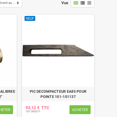
view_comfy
view_list
view_headline
Vue
récent au plus ancien
NEUF
CALIBREE
PIC DECOMPACTEUR EA85 POUR
2"
POINTE 101-101137
93,12 €
TTC
HETER
ACHETER
101-305371