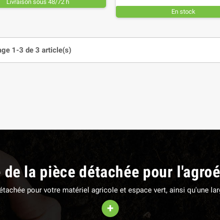
Livraison sous 48/72 h
En stock
age 1-3 de 3 article(s)
EUR DE SERRAGE 27
PATIN D'USURE (intérieur)
M
FAUCHEUSE POTTINGER
,85 €
TTC
78,36 €
TTC
e de la pièce détachée pour l'agro
 détachée pour votre matériel agricole et espace vert, ainsi qu'une 
+