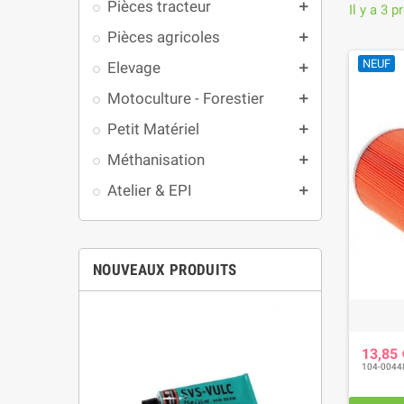
Pièces tracteur
add
Il y a 3 p
Pièces agricoles
add
NEUF
Elevage
add
Motoculture - Forestier
add
Petit Matériel
add
Méthanisation
add
Atelier & EPI
add
NOUVEAUX PRODUITS
13,85
104-0044