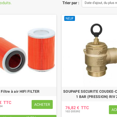
roduits.
Trier par :
Date d'ajout, du plus 
NEUF
Filtre à air HIFI FILTER
SOUPAPE SECURITE COUDEE-
1 BAR (PRESSION) RIV 
 €
TTC
ACHETER
84
76,82 €
TTC
AC
102-205392