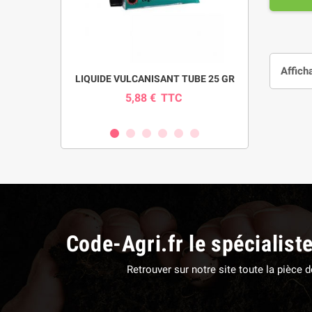
Affich
pour pompe
LIQUIDE VULCANISANT TUBE 25 GR
INDICAT
SI
5,88 €
TTC
0
C
Code-Agri.fr le spécialist
Retrouver sur notre site toute la pièce