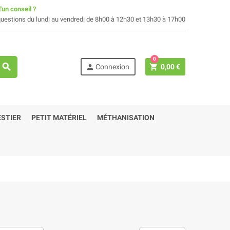
'un conseil ?
uestions du lundi au vendredi de 8h00 à 12h30 et 13h30 à 17h00
0
search
person
shopping_cart
Connexion
0,00 €
STIER
PETIT MATÉRIEL
MÉTHANISATION