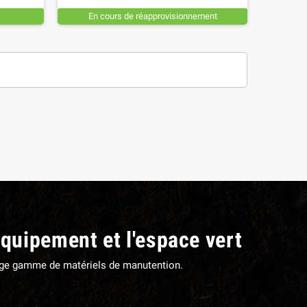
En cours de réapprovisionnement
ANILLE COMPLETE TORSE FIL 7
MANILLE TORSE FIL 7 MM Ø T
MM Ø TROU 8,5 MM
8,5 MM
10,56 €
TTC
7,08 €
TTC
équipement et l'espace vert
large gamme de matériels de manutention.