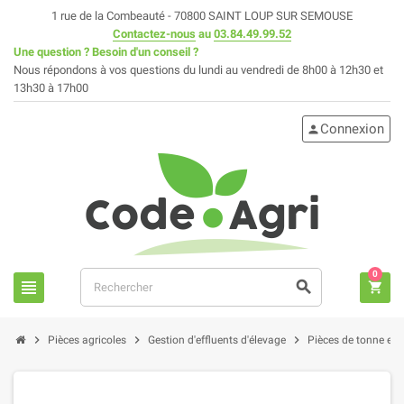
1 rue de la Combeauté - 70800 SAINT LOUP SUR SEMOUSE
Contactez-nous
au
03.84.49.99.52
Une question ? Besoin d'un conseil ?
Nous répondons à vos questions du lundi au vendredi de 8h00 à 12h30 et
13h30 à 17h00
Connexion
person
0
view_headline
search
shopping_cart
chevron_right
chevron_right
chevron_right
Pièces agricoles
Gestion d'effluents d'élevage
Pièces de tonne et fo