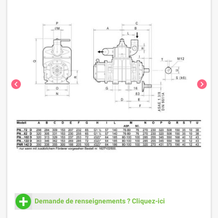
chevron_left
chevron_right
Demande de renseignements ? Cliquez-ici