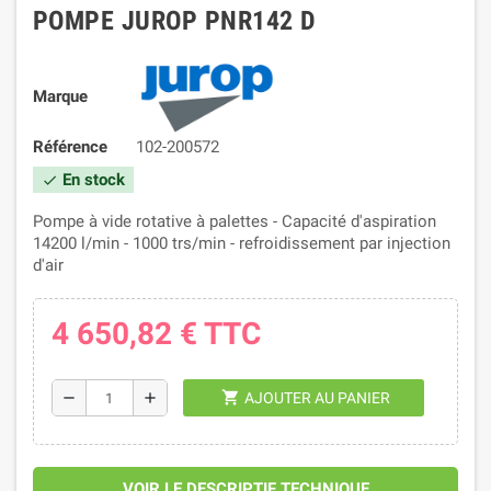
POMPE JUROP PNR142 D
Marque
Référence
102-200572
En stock
check
Pompe à vide rotative à palettes - Capacité d'aspiration
14200 l/min - 1000 trs/min - refroidissement par injection
d'air
4 650,82 €
TTC
shopping_cart
remove
add
AJOUTER AU PANIER
VOIR LE DESCRIPTIF TECHNIQUE