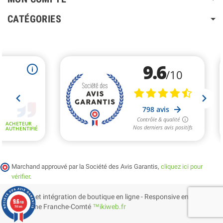
CATÉGORIES
Marchand approuvé par la Société des Avis Garantis,
cliquez ici pour
vérifier
.
Création et intégration de boutique en ligne - Responsive en
9.6
/10
Bourgogne Franche-Comté
™ikiweb.fr
798 avis