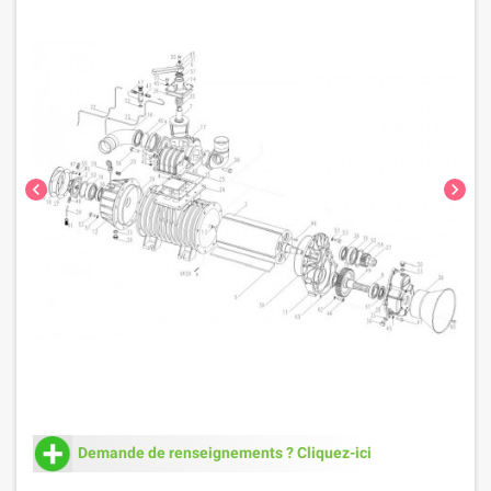
chevron_left
chevron_right
Demande de renseignements ? Cliquez-ici