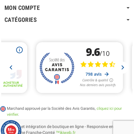
MON COMPTE
CATÉGORIES
Marchand approuvé par la Société des Avis Garantis,
cliquez ici pour
vérifier
.
Création et intégration de boutique en ligne - Responsive en
9.6
/10
Bourgogne Franche-Comté
™ikiweb.fr
798 avis