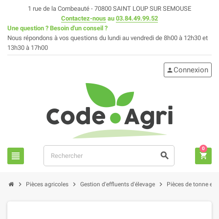
1 rue de la Combeauté - 70800 SAINT LOUP SUR SEMOUSE
Contactez-nous
au
03.84.49.99.52
Une question ? Besoin d'un conseil ?
Nous répondons à vos questions du lundi au vendredi de 8h00 à 12h30 et
13h30 à 17h00
Connexion
person
0
view_headline
search
shopping_cart
chevron_right
chevron_right
chevron_right
Pièces agricoles
Gestion d'effluents d'élevage
Pièces de tonne et fo