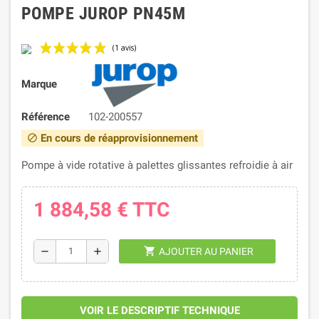
POMPE JUROP PN45M
Marque
Référence
102-200557
En cours de réapprovisionnement
block
Pompe à vide rotative à palettes glissantes refroidie à air
(1 avis)
1 884,58 €
TTC
shopping_cart
remove
add
AJOUTER AU PANIER
VOIR LE DESCRIPTIF TECHNIQUE