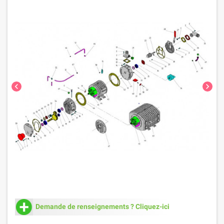
chevron_left
chevron_right
Demande de renseignements ? Cliquez-ici