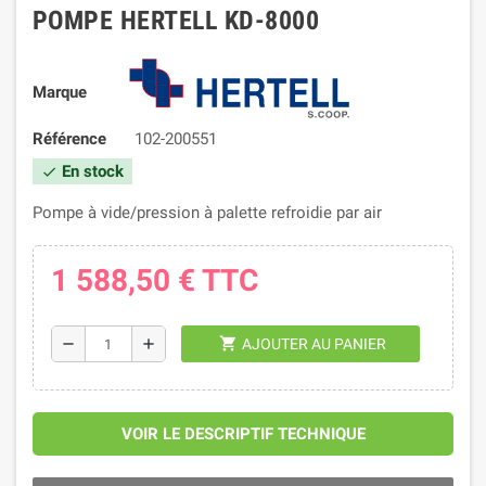
POMPE HERTELL KD-8000
Marque
Référence
102-200551
En stock
check
Pompe à vide/pression à palette refroidie par air
1 588,50 €
TTC
shopping_cart
remove
add
AJOUTER AU PANIER
VOIR LE DESCRIPTIF TECHNIQUE