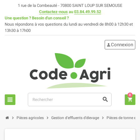
1 rue de la Combeauté - 70800 SAINT LOUP SUR SEMOUSE
Contactez-nous
au
03.84.49.99.52
Une question ? Besoin d'un conseil ?
Nous répondons à vos questions du lundi au vendredi de 8h00 à 12h30 et
13h30 à 17h00
Connexion
person
0
view_headline
search
shopping_cart
chevron_right
chevron_right
chevron_right
Pièces agricoles
Gestion d'effluents d'élevage
Pièces de tonne et fo