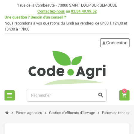
1 rue de la Combeauté - 70800 SAINT LOUP SUR SEMOUSE
Contactez-nous
au
03.84.49.99.52
Une question ? Besoin d'un conseil ?
Nous répondons à vos questions du lundi au vendredi de 8h00 à 12h30 et
13h30 à 17h00
Connexion
person
0
view_headline
search
shopping_cart
chevron_right
chevron_right
chevron_right
Pièces agricoles
Gestion d'effluents d'élevage
Pièces de tonne et fo