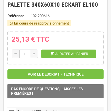
PALETTE 340X60X10 ECKART EL100
Référence
102-200616
En cours de réapprovisionnement
block
25,13 €
TTC
shopping_cart
remove
add
AJOUTER AU PANIER
VOIR LE DESCRIPTIF TECHNIQUE
PAS ENCORE DE QUESTIONS, LAISSEZ LES
PREMIÈRES !