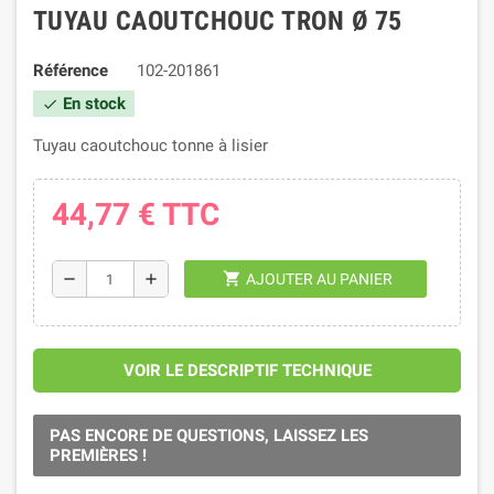
TUYAU CAOUTCHOUC TRON Ø 75
Référence
102-201861
En stock
check
Tuyau caoutchouc tonne à lisier
44,77 €
TTC
shopping_cart
remove
add
AJOUTER AU PANIER
VOIR LE DESCRIPTIF TECHNIQUE
PAS ENCORE DE QUESTIONS, LAISSEZ LES
PREMIÈRES !