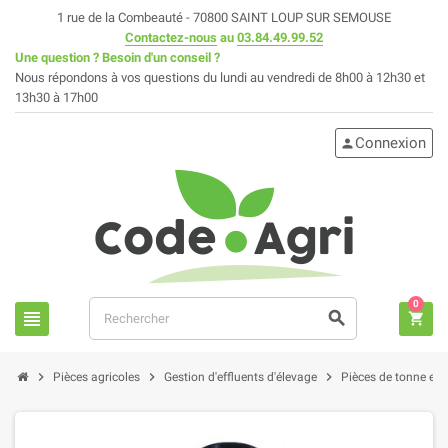
1 rue de la Combeauté - 70800 SAINT LOUP SUR SEMOUSE
Contactez-nous
au
03.84.49.99.52
Une question ? Besoin d'un conseil ?
Nous répondons à vos questions du lundi au vendredi de 8h00 à 12h30 et
13h30 à 17h00
Connexion
person
0
view_headline
search
shopping_cart
chevron_right
chevron_right
chevron_right
Pièces agricoles
Gestion d'effluents d'élevage
Pièces de tonne et fo