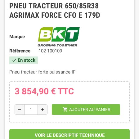
PNEU TRACTEUR 650/85R38
AGRIMAX FORCE CFO E 179D
Marque
Référence
102-100109
En stock
check
Pneu tracteur forte puissance IF
3 854,90 €
TTC
shopping_cart
remove
add
AJOUTER AU PANIER
VOIR LE DESCRIPTIF TECHNIQUE