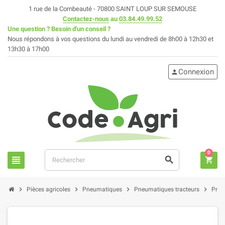
1 rue de la Combeauté - 70800 SAINT LOUP SUR SEMOUSE
Contactez-nous
au
03.84.49.99.52
Une question ? Besoin d'un conseil ?
Nous répondons à vos questions du lundi au vendredi de 8h00 à 12h30 et
13h30 à 17h00
Connexion
person
0
view_headline
search
shopping_cart
chevron_right
chevron_right
chevron_right
chevron_right
Pièces agricoles
Pneumatiques
Pneumatiques tracteurs
Pneu