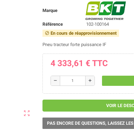
Marque
Référence
102-100164
En cours de réapprovisionnement
block
Pneu tracteur forte puissance IF
4 333,61 €
TTC
remove
add
VOIR LE DES
zoom_out_map
PAS ENCORE DE QUESTIONS, LAISSEZ LES