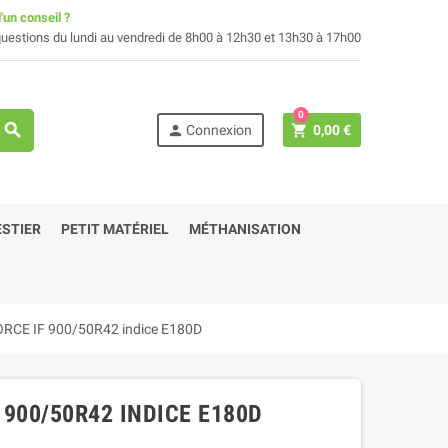
'un conseil ?
uestions du lundi au vendredi de 8h00 à 12h30 et 13h30 à 17h00
0
search
person
shopping_cart
Connexion
0,00 €
STIER
PETIT MATÉRIEL
MÉTHANISATION
RCE IF 900/50R42 indice E180D
 900/50R42 INDICE E180D