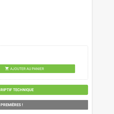
shopping_cart
AJOUTER AU PANIER
CRIPTIF TECHNIQUE
 PREMIÈRES !