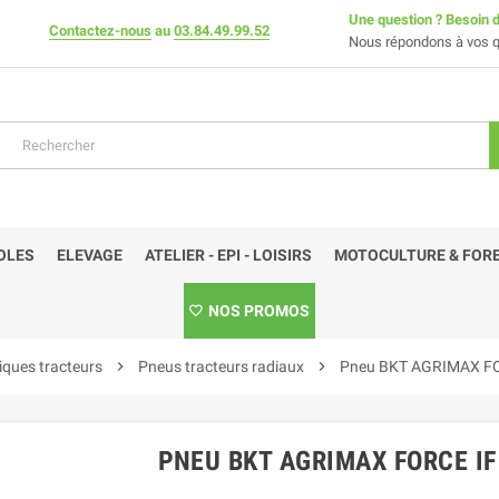
Une question ? Besoin d
Contactez-nous
au
03.84.49.99.52
Nous répondons à vos q
OLES
ELEVAGE
ATELIER - EPI - LOISIRS
MOTOCULTURE & FORE
NOS PROMOS
ques tracteurs
chevron_right
Pneus tracteurs radiaux
chevron_right
Pneu BKT AGRIMAX FO
PNEU BKT AGRIMAX FORCE IF