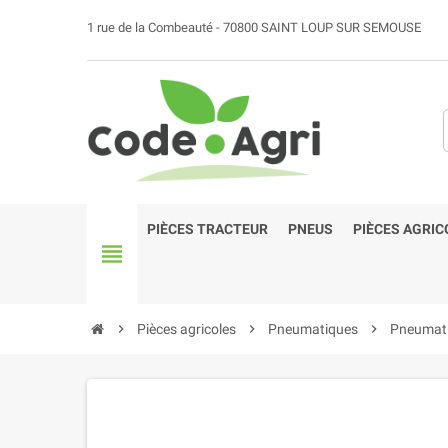
1 rue de la Combeauté - 70800 SAINT LOUP SUR SEMOUSE
PIÈCES TRACTEUR
PNEUS
PIÈCES AGRIC
view_headline
chevron_right
Pièces agricoles
chevron_right
Pneumatiques
chevron_right
Pneumati