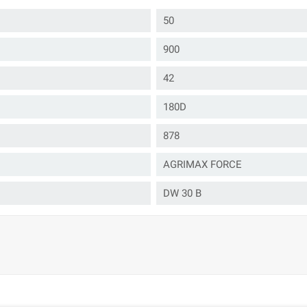
50
900
42
180D
878
AGRIMAX FORCE
DW 30 B