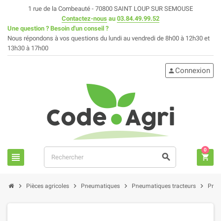
1 rue de la Combeauté - 70800 SAINT LOUP SUR SEMOUSE
Contactez-nous
au
03.84.49.99.52
Une question ? Besoin d'un conseil ?
Nous répondons à vos questions du lundi au vendredi de 8h00 à 12h30 et
13h30 à 17h00
Connexion
person
0
view_headline
search
shopping_cart
chevron_right
chevron_right
chevron_right
chevron_right
Pièces agricoles
Pneumatiques
Pneumatiques tracteurs
Pneu