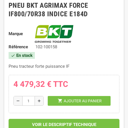
PNEU BKT AGRIMAX FORCE
IF800/70R38 INDICE E184D
Marque
Référence
102-100158
En stock
check
Pneu tracteur forte puissance IF
4 479,32 €
TTC
shopping_cart
remove
add
AJOUTER AU PANIER
VOIR LE DESCRIPTIF TECHNIQUE